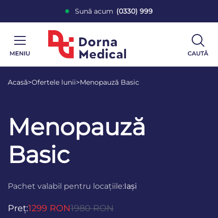
Sună acum
(0330) 999
Acasă
>
Ofertele lunii
>
Menopauză Basic
Menopauză
Basic
Pachet valabil pentru locațiile:
Iași
Preț:
1299 RON
1980 RON