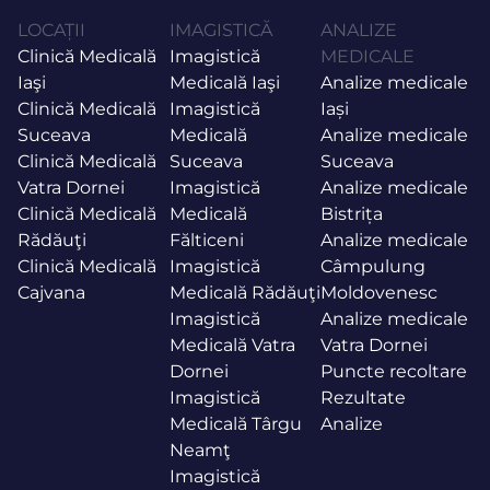
LOCAȚII
IMAGISTICĂ
ANALIZE
Clinică Medicală
Imagistică
MEDICALE
Iaşi
Medicală Iaşi
Analize medicale
Clinică Medicală
Imagistică
Iași
Suceava
Medicală
Analize medicale
Clinică Medicală
Suceava
Suceava
Vatra Dornei
Imagistică
Analize medicale
Clinică Medicală
Medicală
Bistrița
Rădăuţi
Fălticeni
Analize medicale
Clinică Medicală
Imagistică
Câmpulung
Cajvana
Medicală Rădăuţi
Moldovenesc
Imagistică
Analize medicale
Medicală Vatra
Vatra Dornei
Dornei
Puncte recoltare
Imagistică
Rezultate
Medicală Târgu
Analize
Neamţ
Imagistică