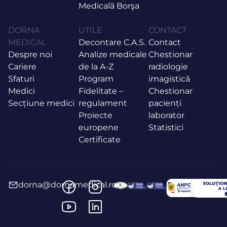
Medicală Borşa
DORNA
UTILE
CONTACT
MEDICAL
Decontare C.A.S.
Contact
Despre noi
Analize medicale
Chestionar
Cariere
de la A-Z
radiologie
Sfaturi
Program
imagistică
Medici
Fidelitate –
Chestionar
Secțiune medici
regulament
pacienți
Proiecte
laborator
europene
Statistici
Certificate
dorna@dornamedical.ro