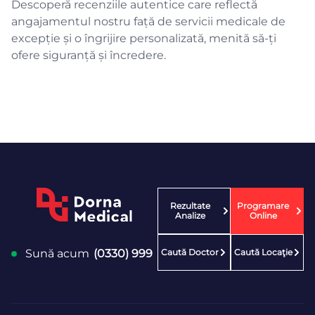
Descoperă recenziile autentice care reflectă
angajamentul nostru față de servicii medicale de
excepție și o îngrijire personalizată, menită să-ți
ofere siguranță și încredere.
Rezultate
Programare
Analize
Online
Caută Doctor
Caută Locaţie
Sună acum
(0330) 999