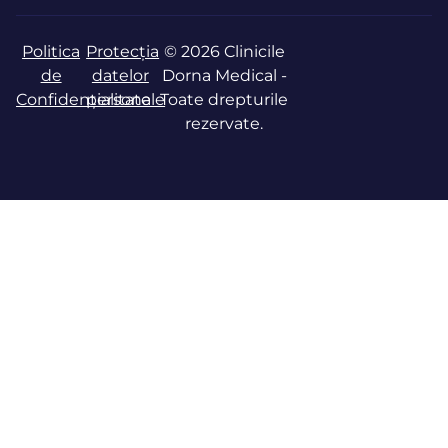
Politica
Protecția
© 2026 Clinicile
de
datelor
Dorna Medical -
Confidențialitate
personale
Toate drepturile
rezervate.