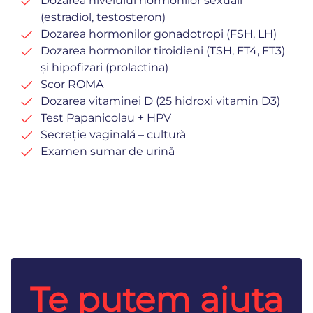
Dozarea nivelului hormonilor sexuali
(estradiol, testosteron)
Dozarea hormonilor gonadotropi (FSH, LH)
Dozarea hormonilor tiroidieni (TSH, FT4, FT3)
și hipofizari (prolactina)
Scor ROMA
Dozarea vitaminei D (25 hidroxi vitamin D3)
Test Papanicolau + HPV
Secreție vaginală – cultură
Examen sumar de urină
Te putem ajuta