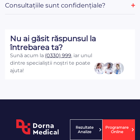
Consultațiile sunt confidențiale?
Nu ai găsit răspunsul la
întrebarea ta?
Sună acum la
(0330) 999
, iar unul
dintre specialiștii noștri te poate
ajuta!
Rezultate
Programare
Analize
Online