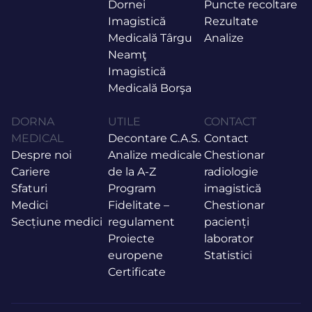
Dornei
Puncte recoltare
Imagistică
Rezultate
Medicală Târgu
Analize
Neamţ
Imagistică
Medicală Borşa
DORNA
UTILE
CONTACT
MEDICAL
Decontare C.A.S.
Contact
Despre noi
Analize medicale
Chestionar
Cariere
de la A-Z
radiologie
Sfaturi
Program
imagistică
Medici
Fidelitate –
Chestionar
Secțiune medici
regulament
pacienți
Proiecte
laborator
europene
Statistici
Certificate