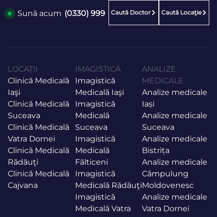
Caută Doctor
Caută Locaţie
Sună acum
(0330) 999
LOCAȚII
IMAGISTICĂ
ANALIZE
Clinică Medicală
Imagistică
MEDICALE
Iaşi
Medicală Iaşi
Analize medicale
Clinică Medicală
Imagistică
Iași
Suceava
Medicală
Analize medicale
Clinică Medicală
Suceava
Suceava
Vatra Dornei
Imagistică
Analize medicale
Clinică Medicală
Medicală
Bistrița
Rădăuţi
Fălticeni
Analize medicale
Clinică Medicală
Imagistică
Câmpulung
Cajvana
Medicală Rădăuţi
Moldovenesc
Imagistică
Analize medicale
Medicală Vatra
Vatra Dornei