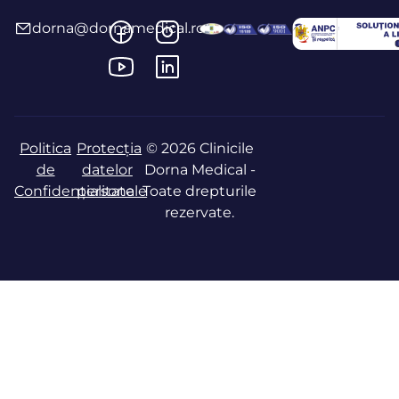
dorna@dornamedical.ro
Politica
Protecția
© 2026 Clinicile
de
datelor
Dorna Medical -
Confidențialitate
personale
Toate drepturile
rezervate.