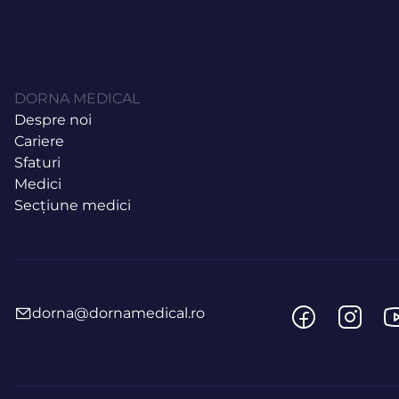
DORNA MEDICAL
Despre noi
Cariere
Sfaturi
Medici
Secțiune medici
dorna@dornamedical.ro