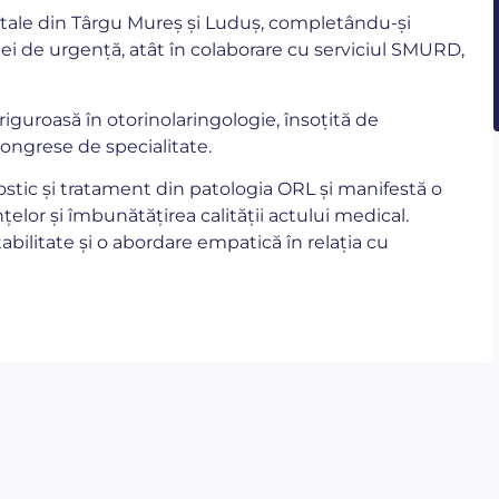
itale din Târgu Mureș și Luduș, completându-și
ei de urgență, atât în colaborare cu serviciul SMURD,
guroasă în otorinolaringologie, însoțită de
congrese de specialitate.
stic și tratament din patologia ORL și manifestă o
lor și îmbunătățirea calității actului medical.
abilitate și o abordare empatică în relația cu