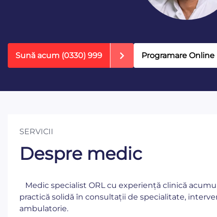
Sună acum
(0330) 999
Programare Online
SERVICII
Despre medic
Medic specialist ORL cu experiență clinică acumulat
practică solidă în consultații de specialitate, inter
ambulatorie.