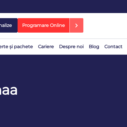
nalize
Programare Online
erte și pachete
Cariere
Despre noi
Blog
Contact
naa