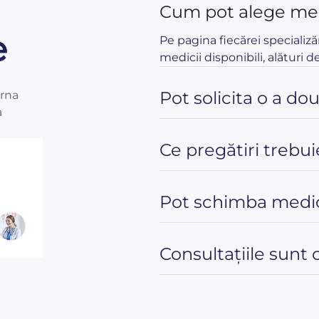
Cum pot alege med
e
Pe pagina fiecărei specializă
medicii disponibili, alături de
Pot solicita o a do
orna
a
Ce pregătiri trebui
Pot schimba medic
Consultațiile sunt 