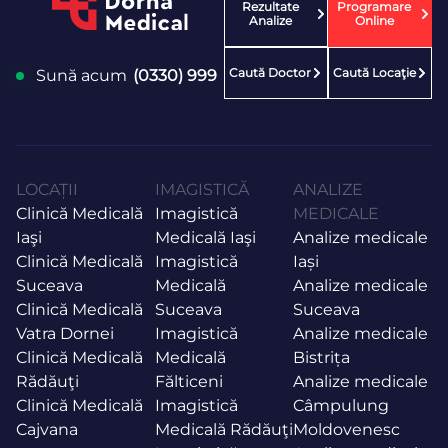
Rezultate
Programare
Analize
Online
Caută Doctor
Caută Locaţie
Sună acum
(0330) 999
LOCAȚII
IMAGISTICĂ
ANALIZE
Clinică Medicală
Imagistică
MEDICALE
Iaşi
Medicală Iaşi
Analize medicale
Clinică Medicală
Imagistică
Iași
Suceava
Medicală
Analize medicale
Clinică Medicală
Suceava
Suceava
Vatra Dornei
Imagistică
Analize medicale
Clinică Medicală
Medicală
Bistrița
Rădăuţi
Fălticeni
Analize medicale
Clinică Medicală
Imagistică
Câmpulung
Cajvana
Medicală Rădăuţi
Moldovenesc