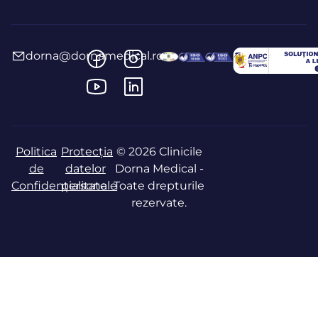
dorna@dornamedical.ro
Politica
Protecția
© 2026 Clinicile
de
datelor
Dorna Medical -
Confidențialitate
personale
Toate drepturile
rezervate.