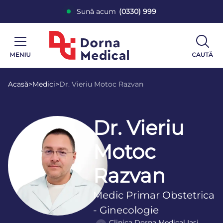
Sună acum
(0330) 999
Acasă
>
Medici
>
Dr. Vieriu Motoc Razvan
Dr. Vieriu
Motoc
Razvan
Medic Primar Obstetrica
- Ginecologie
Clinica Dorna Medical Iaşi