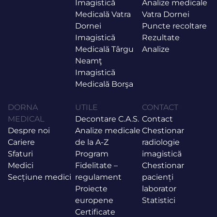
Imagistică
Analize medicale
Medicală Vatra
Vatra Dornei
Dornei
Puncte recoltare
Imagistică
Rezultate
Medicală Târgu
Analize
Neamţ
Imagistică
Medicală Borşa
DORNA
UTILE
CONTACT
MEDICAL
Decontare C.A.S.
Contact
Despre noi
Analize medicale
Chestionar
Cariere
de la A-Z
radiologie
Sfaturi
Program
imagistică
Medici
Fidelitate –
Chestionar
Secțiune medici
regulament
pacienți
Proiecte
laborator
europene
Statistici
Certificate