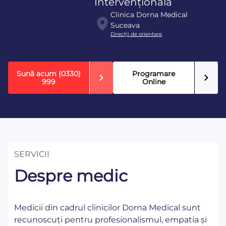
Intervențională
Clinica Dorna Medical
Suceava
Direcţii de orientare
Sună acum
(0330)
Programare
999
Online
SERVICII
Despre medic
Medicii din cadrul clinicilor Dorna Medical sunt
recunoscuți pentru profesionalismul, empatia și