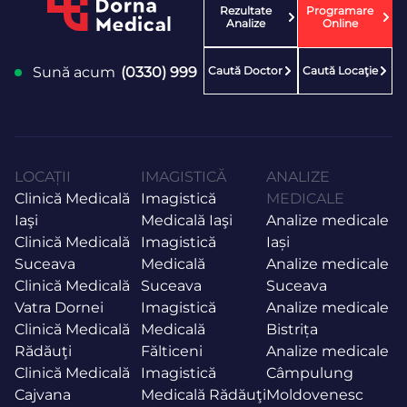
Rezultate
Programare
Analize
Online
Caută Doctor
Caută Locaţie
Sună acum
(0330) 999
LOCAȚII
IMAGISTICĂ
ANALIZE
Clinică Medicală
Imagistică
MEDICALE
Iaşi
Medicală Iaşi
Analize medicale
Clinică Medicală
Imagistică
Iași
Suceava
Medicală
Analize medicale
Clinică Medicală
Suceava
Suceava
Vatra Dornei
Imagistică
Analize medicale
Clinică Medicală
Medicală
Bistrița
Rădăuţi
Fălticeni
Analize medicale
Clinică Medicală
Imagistică
Câmpulung
Cajvana
Medicală Rădăuţi
Moldovenesc