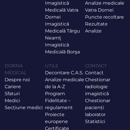
Imagistică
Analize medicale
Medicală Vatra
Vatra Dornei
Dornei
Puncte recoltare
Imagistică
Rezultate
Medicală Târgu
Analize
Neamţ
Imagistică
Medicală Borşa
DORNA
UTILE
CONTACT
MEDICAL
Decontare C.A.S.
Contact
Despre noi
Analize medicale
Chestionar
Cariere
de la A-Z
radiologie
Sfaturi
Program
imagistică
Medici
Fidelitate –
Chestionar
Secțiune medici
regulament
pacienți
Proiecte
laborator
europene
Statistici
Certificate