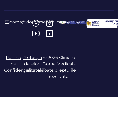
dorna@dornamedical.ro
Politica
Protecția
© 2026 Clinicile
de
datelor
Dorna Medical -
Confidențialitate
personale
Toate drepturile
rezervate.