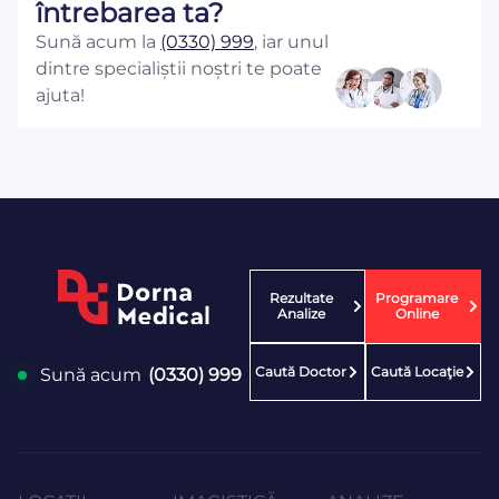
întrebarea ta?
Sună acum la
(0330) 999
, iar unul
dintre specialiștii noștri te poate
ajuta!
Rezultate
Programare
Analize
Online
Caută Doctor
Caută Locaţie
Sună acum
(0330) 999