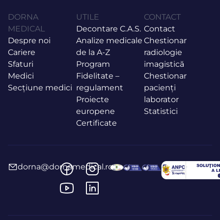
DORNA
UTILE
CONTACT
MEDICAL
Decontare C.A.S.
Contact
Despre noi
Analize medicale
Chestionar
Cariere
de la A-Z
radiologie
Sfaturi
Program
imagistică
Medici
Fidelitate –
Chestionar
Secțiune medici
regulament
pacienți
Proiecte
laborator
europene
Statistici
Certificate
dorna@dornamedical.ro