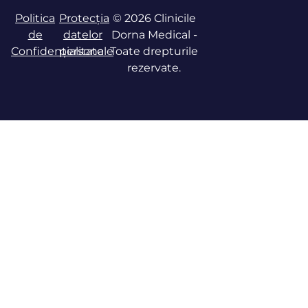
Politica
Protecția
© 2026 Clinicile
de
datelor
Dorna Medical -
Confidențialitate
personale
Toate drepturile
rezervate.