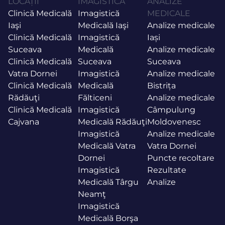
LOCAȚII
IMAGISTICĂ
ANALIZE
Clinică Medicală
Imagistică
MEDICALE
Iaşi
Medicală Iaşi
Analize medicale
Clinică Medicală
Imagistică
Iași
Suceava
Medicală
Analize medicale
Clinică Medicală
Suceava
Suceava
Vatra Dornei
Imagistică
Analize medicale
Clinică Medicală
Medicală
Bistrița
Rădăuţi
Fălticeni
Analize medicale
Clinică Medicală
Imagistică
Câmpulung
Cajvana
Medicală Rădăuţi
Moldovenesc
Imagistică
Analize medicale
Medicală Vatra
Vatra Dornei
Dornei
Puncte recoltare
Imagistică
Rezultate
Medicală Târgu
Analize
Neamţ
Imagistică
Medicală Borşa