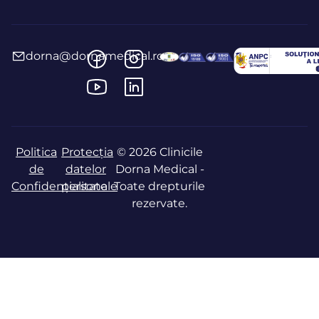
dorna@dornamedical.ro
Politica
Protecția
© 2026 Clinicile
de
datelor
Dorna Medical -
Confidențialitate
personale
Toate drepturile
rezervate.