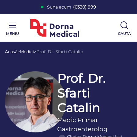
Sună acum
(0330) 999
Acasă
>
Medici
>
Prof. Dr. Sfarti Catalin
Prof. Dr.
Sfarti
Catalin
Medic Primar
Gastroenterolog
Clinica Dorna Medical Iaşi