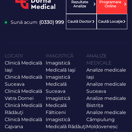
Rezultate
Programare
Analize
Online
Caută Doctor
Caută Locaţie
Sună acum
(0330) 999
LOCAȚII
IMAGISTICĂ
ANALIZE
Clinică Medicală
Imagistică
MEDICALE
Iaşi
Medicală Iaşi
Analize medicale
Clinică Medicală
Imagistică
Iași
Suceava
Medicală
Analize medicale
Clinică Medicală
Suceava
Suceava
Vatra Dornei
Imagistică
Analize medicale
Clinică Medicală
Medicală
Bistrița
Rădăuţi
Fălticeni
Analize medicale
Clinică Medicală
Imagistică
Câmpulung
Cajvana
Medicală Rădăuţi
Moldovenesc