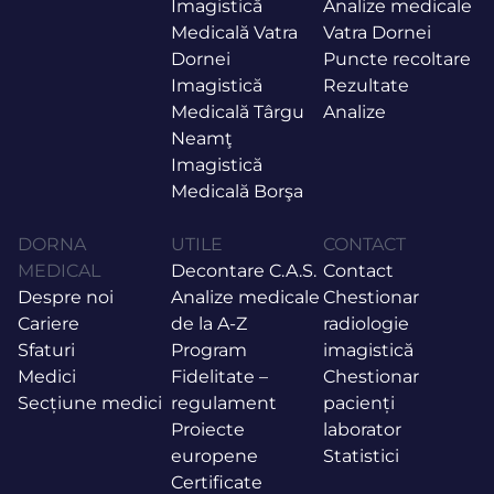
Imagistică
Analize medicale
Medicală Vatra
Vatra Dornei
Dornei
Puncte recoltare
Imagistică
Rezultate
Medicală Târgu
Analize
Neamţ
Imagistică
Medicală Borşa
DORNA
UTILE
CONTACT
MEDICAL
Decontare C.A.S.
Contact
Despre noi
Analize medicale
Chestionar
Cariere
de la A-Z
radiologie
Sfaturi
Program
imagistică
Medici
Fidelitate –
Chestionar
Secțiune medici
regulament
pacienți
Proiecte
laborator
europene
Statistici
Certificate