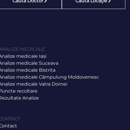
Caută Doctor
Caută Locaţie
ANALIZE MEDICALE
Analize medicale Iași
Analize medicale Suceava
Analize medicale Bistrița
Analize medicale Câmpulung Moldovenesc
Analize medicale Vatra Dornei
Puncte recoltare
Rezultate Analize
CONTACT
Contact