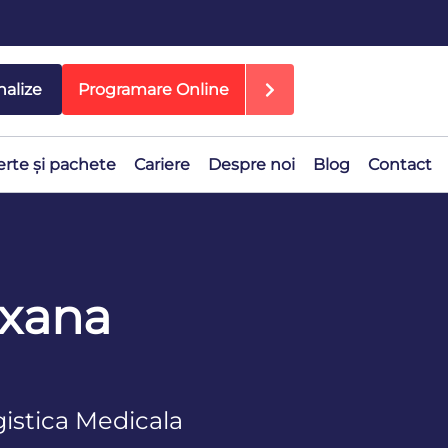
nalize
Programare Online
erte și pachete
Cariere
Despre noi
Blog
Contact
oxana
istica Medicala