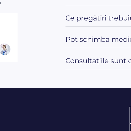
a
Ce pregătiri trebui
Pot schimba medic
Consultațiile sunt 