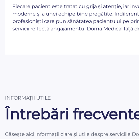
Fiecare pacient este tratat cu grijă și atenție, iar in
moderne și a unei echipe bine pregătite. Indiferent
profesioniști care pun sănătatea pacientului pe prim
servicii reflectă angajamentul Dorna Medical față de 
INFORMAŢII UTILE
Întrebări frecvent
Găsește aici informații clare și utile despre serviciile D