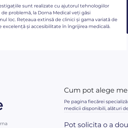
vestigațiile sunt realizate cu ajutorul tehnologiilor
 de problemă, la Dorna Medical veți găsi
ul loc. Rețeaua extinsă de clinici și gama variată de
excelență și accesibilitate în îngrijirea medicală.
Cum pot alege med
e
Pe pagina fiecărei specializă
medicii disponibili, alături de
Pot solicita o a do
orna