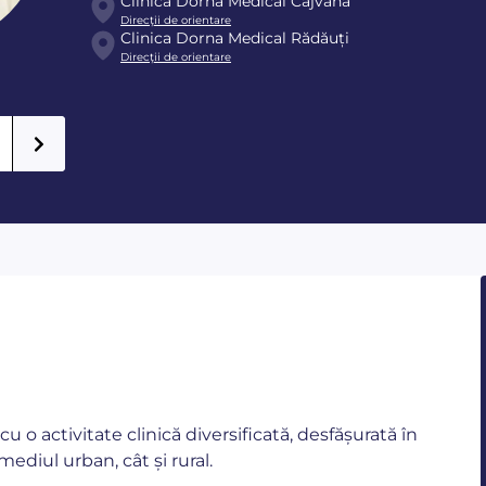
Clinica Dorna Medical Cajvana
Direcţii de orientare
Clinica Dorna Medical Rădăuți
Direcţii de orientare
 o activitate clinică diversificată, desfășurată în
ediul urban, cât și rural.