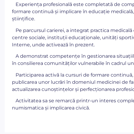
Experiența profesională este completată de compet
formare continuă și implicare în educație medicală, at
științifice.
Pe parcursul carierei, a integrat practica medicală c
centre sociale, instituții educaționale, unități sporti
Interne, unde activează în prezent.
A demonstrat competențe în gestionarea situațiilo
în consilierea comunităților vulnerabile în cadrul u
Participarea activă la cursuri de formare continuă, 
publicarea unor lucrări în domeniul medicinei de f
actualizarea cunoștințelor și perfecționarea profesi
Activitatea sa se remarcă printr-un interes complex ș
numismatica și implicarea civică.