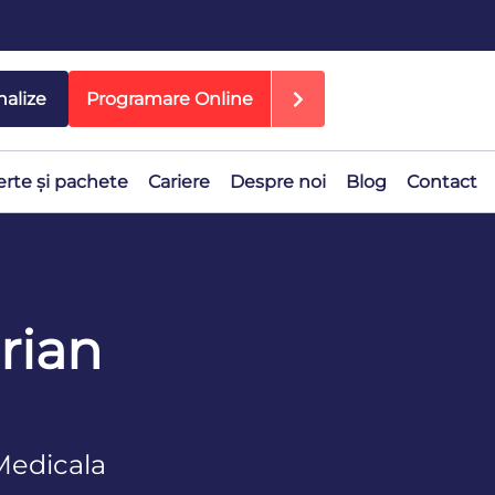
nalize
Programare Online
erte și pachete
Cariere
Despre noi
Blog
Contact
rian
Medicala