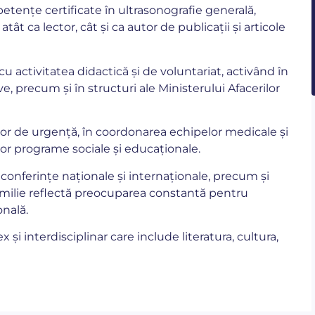
ențe certificate în ultrasonografie generală,
ât ca lector, cât și ca autor de publicații și articole
u activitatea didactică și de voluntariat, activând în
ve, precum și în structuri ale Ministerului Afacerilor
r de urgență, în coordonarea echipelor medicale și
nor programe sociale și educaționale.
conferințe naționale și internaționale, precum și
amilie reflectă preocuparea constantă pentru
onală.
i interdisciplinar care include literatura, cultura,