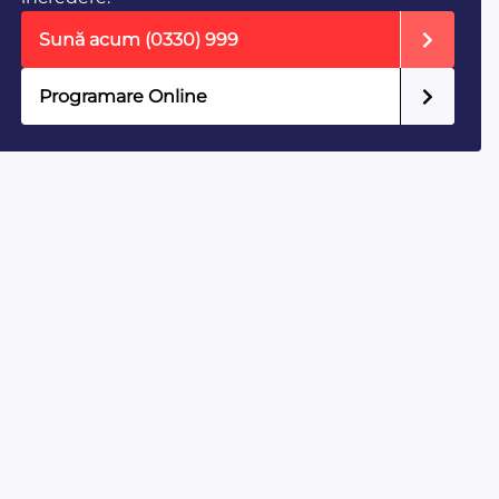
Sună acum
(0330) 999
Programare Online