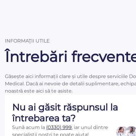
INFORMAŢII UTILE
Întrebări frecvent
Găsește aici informații clare și utile despre serviciile D
Medical. Dacă ai nevoie de detalii suplimentare, echip
noastră este aici să te asiste.
Nu ai găsit răspunsul la
întrebarea ta?
Sună acum la
(0330) 999
, iar unul dintre
specialiștii noștri te poate ajuta!