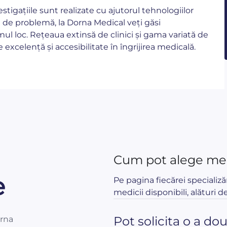
vestigațiile sunt realizate cu ajutorul tehnologiilor
 de problemă, la Dorna Medical veți găsi
ul loc. Rețeaua extinsă de clinici și gama variată de
excelență și accesibilitate în îngrijirea medicală.
Cum pot alege med
e
Pe pagina fiecărei specializă
medicii disponibili, alături de
Pot solicita o a do
orna