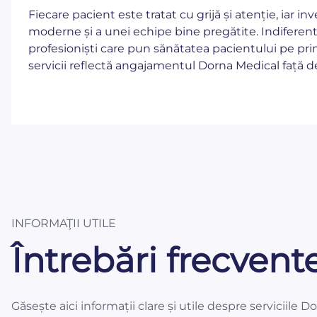
Fiecare pacient este tratat cu grijă și atenție, iar in
moderne și a unei echipe bine pregătite. Indiferent
profesioniști care pun sănătatea pacientului pe prim
servicii reflectă angajamentul Dorna Medical față de 
INFORMAŢII UTILE
Întrebări frecvent
Găsește aici informații clare și utile despre serviciile D