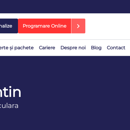
nalize
Programare Online
erte și pachete
Cariere
Despre noi
Blog
Contact
tin
culara