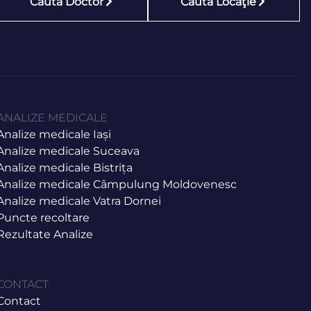
Caută Doctor
Caută Locaţie
ANALIZE MEDICALE
Analize medicale Iași
Analize medicale Suceava
Analize medicale Bistrița
Analize medicale Câmpulung Moldovenesc
Analize medicale Vatra Dornei
Puncte recoltare
Rezultate Analize
CONTACT
Contact