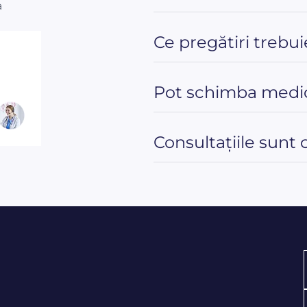
a
Ce pregătiri trebui
Pot schimba medic
Consultațiile sunt 