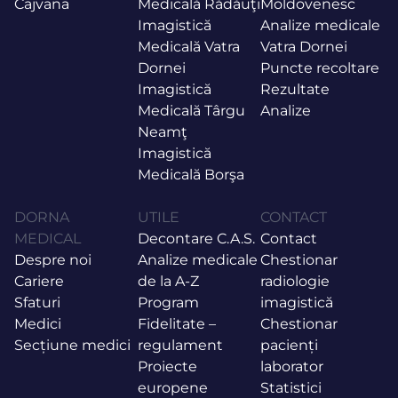
Cajvana
Medicală Rădăuţi
Moldovenesc
Imagistică
Analize medicale
Medicală Vatra
Vatra Dornei
Dornei
Puncte recoltare
Imagistică
Rezultate
Medicală Târgu
Analize
Neamţ
Imagistică
Medicală Borşa
DORNA
UTILE
CONTACT
MEDICAL
Decontare C.A.S.
Contact
Despre noi
Analize medicale
Chestionar
Cariere
de la A-Z
radiologie
Sfaturi
Program
imagistică
Medici
Fidelitate –
Chestionar
Secțiune medici
regulament
pacienți
Proiecte
laborator
europene
Statistici