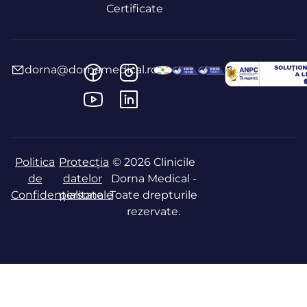
Certificate
dorna@dornamedical.ro
Politica
Protecția
© 2026 Clinicile
de
datelor
Dorna Medical -
Confidențialitate
personale
Toate drepturile
rezervate.