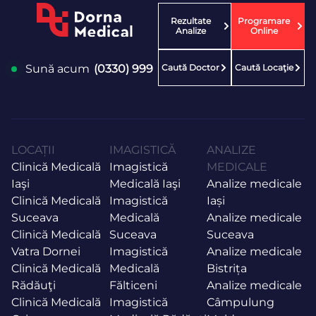
Rezultate
Programare
Analize
Online
Caută Doctor
Caută Locaţie
Sună acum
(0330) 999
LOCAȚII
IMAGISTICĂ
ANALIZE
Clinică Medicală
Imagistică
MEDICALE
Iaşi
Medicală Iaşi
Analize medicale
Clinică Medicală
Imagistică
Iași
Suceava
Medicală
Analize medicale
Clinică Medicală
Suceava
Suceava
Vatra Dornei
Imagistică
Analize medicale
Clinică Medicală
Medicală
Bistrița
Rădăuţi
Fălticeni
Analize medicale
Clinică Medicală
Imagistică
Câmpulung