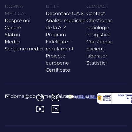
DORNA
UTILE
CONTACT
MEDICAL
Decontare C.A.S.
Contact
Despre noi
Analize medicale
Chestionar
Cariere
de la A-Z
radiologie
Sfaturi
Program
imagistică
Medici
Fidelitate –
Chestionar
Secțiune medici
regulament
pacienți
Proiecte
laborator
europene
Statistici
Certificate
dorna@dornamedical.ro