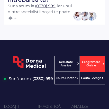
Sună acum la
(0330) 999
, iar unul
dintre specialiștii noștri te poate
ajuta!
Rezultate
Programare
Analize
Online
Caută Doctor
Caută Locaţie
Sună acum
(0330) 999
LOCAȚII
IMAGISTICĂ
ANALIZE