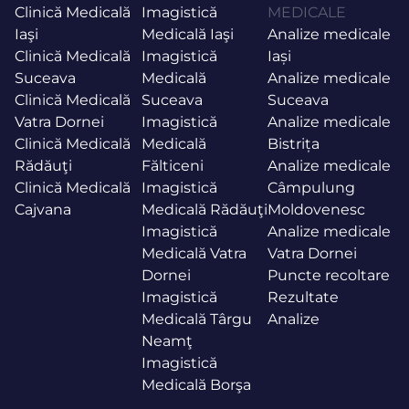
Clinică Medicală
Imagistică
MEDICALE
Iaşi
Medicală Iaşi
Analize medicale
Clinică Medicală
Imagistică
Iași
Suceava
Medicală
Analize medicale
Clinică Medicală
Suceava
Suceava
Vatra Dornei
Imagistică
Analize medicale
Clinică Medicală
Medicală
Bistrița
Rădăuţi
Fălticeni
Analize medicale
Clinică Medicală
Imagistică
Câmpulung
Cajvana
Medicală Rădăuţi
Moldovenesc
Imagistică
Analize medicale
Medicală Vatra
Vatra Dornei
Dornei
Puncte recoltare
Imagistică
Rezultate
Medicală Târgu
Analize
Neamţ
Imagistică
Medicală Borşa