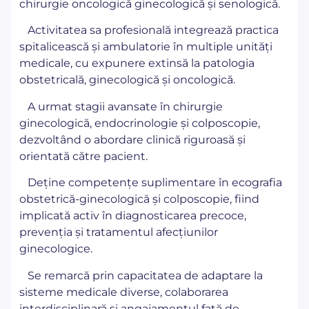
chirurgie oncologică ginecologică și senologică.
Activitatea sa profesională integrează practica
spitalicească și ambulatorie în multiple unități
medicale, cu expunere extinsă la patologia
obstetricală, ginecologică și oncologică.
A urmat stagii avansate în chirurgie
ginecologică, endocrinologie și colposcopie,
dezvoltând o abordare clinică riguroasă și
orientată către pacient.
Deține competențe suplimentare în ecografia
obstetrică-ginecologică și colposcopie, fiind
implicată activ în diagnosticarea precoce,
prevenția și tratamentul afecțiunilor
ginecologice.
Se remarcă prin capacitatea de adaptare la
sisteme medicale diverse, colaborarea
interdisciplinară și angajamentul față de