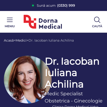
Sună acum
(0330) 999
Acasă
>
Medici
>
Dr. Iacoban Iuliana Achilina
Dr. Iacoban
Iuliana
Achilina
Medic Specialist
Obstetrica - Ginecologie
Clinica Dorna Medical Vatra