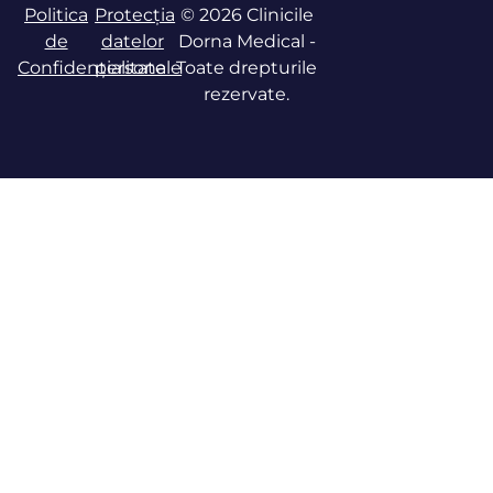
Politica
Protecția
© 2026 Clinicile
de
datelor
Dorna Medical -
Confidențialitate
personale
Toate drepturile
rezervate.