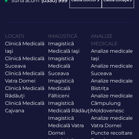
Sună acum
(0330) 999
LOCAȚII
IMAGISTICĂ
ANALIZE
Clinică Medicală
Imagistică
MEDICALE
Iaşi
Medicală Iaşi
Analize medicale
Clinică Medicală
Imagistică
Iași
Suceava
Medicală
Analize medicale
Clinică Medicală
Suceava
Suceava
Vatra Dornei
Imagistică
Analize medicale
Clinică Medicală
Medicală
Bistrița
Rădăuţi
Fălticeni
Analize medicale
Clinică Medicală
Imagistică
Câmpulung
Cajvana
Medicală Rădăuţi
Moldovenesc
Imagistică
Analize medicale
Medicală Vatra
Vatra Dornei
Dornei
Puncte recoltare