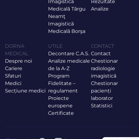
Imagistică
Rezultate
Medicală Târgu
Analize
Neamţ
Imagistică
Medicală Borşa
DORNA
UTILE
CONTACT
MEDICAL
Decontare C.A.S.
Contact
Despre noi
Analize medicale
Chestionar
Cariere
de la A-Z
radiologie
Sfaturi
Program
imagistică
Medici
Fidelitate –
Chestionar
Secțiune medici
regulament
pacienți
Proiecte
laborator
europene
Statistici
Certificate