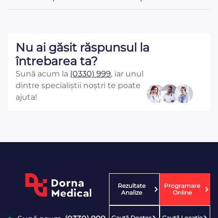
Nu ai găsit răspunsul la
întrebarea ta?
Sună acum la
(0330) 999
, iar unul
dintre specialiștii noștri te poate
ajuta!
Rezultate
Programare
Analize
Online
Caută Doctor
Caută Locaţie