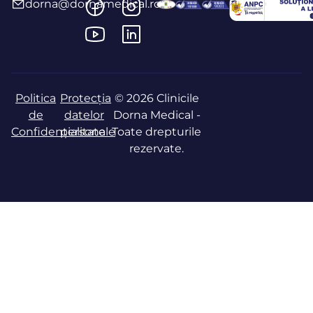
dorna@dornamedical.ro
Politica
Protecția
© 2026 Clinicile
de
datelor
Dorna Medical -
Confidențialitate
personale
Toate drepturile
rezervate.