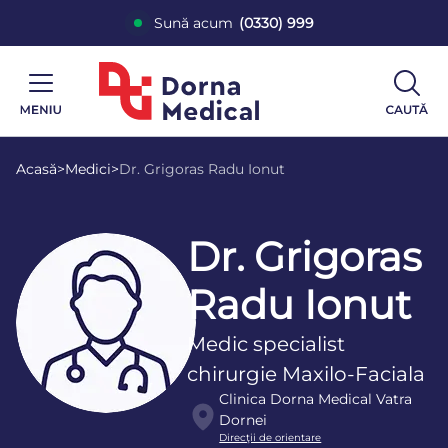
Sună acum
(0330) 999
Acasă
>
Medici
>
Dr. Grigoras Radu Ionut
Dr. Grigoras
Radu Ionut
Medic specialist
chirurgie Maxilo-Faciala
Clinica Dorna Medical Vatra
Dornei
Direcţii de orientare