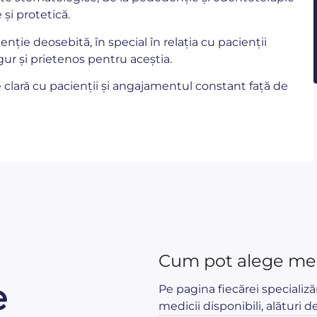
și protetică.
ție deosebită, în special în relația cu pacienții
gur și prietenos pentru aceștia.
lară cu pacienții și angajamentul constant față de
Cum pot alege med
e
Pe pagina fiecărei specializă
medicii disponibili, alături de