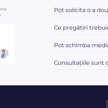
Pot solicita o a do
orna
a
Ce pregătiri trebui
Pot schimba medic
Consultațiile sunt 