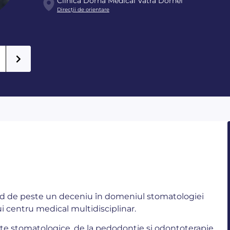
Clinica Dorna Medical Vatra Dornei
Direcţii de orientare
ând de peste un deceniu în domeniul stomatologiei
nui centru medical multidisciplinar.
te stomatologice, de la pedodonție și odontoterapie