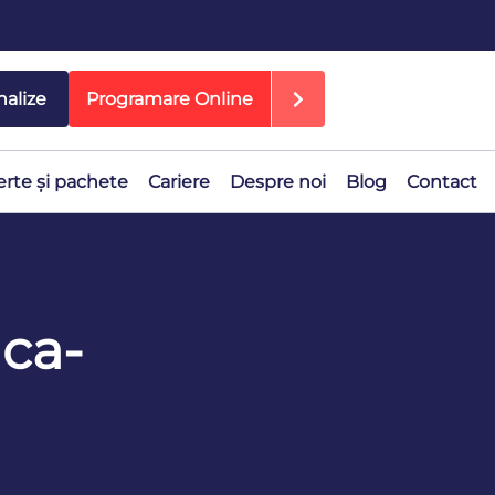
nalize
Programare Online
erte și pachete
Cariere
Despre noi
Blog
Contact
uca-