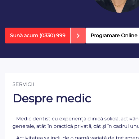
Sună acum
(0330) 999
Programare Online
SERVICII
Despre medic
Medic dentist cu experiență clinică solidă, activ
generale, atât în practică privată, cât și în cadrul u
Activitatea sa include o gamă variată de tratamen