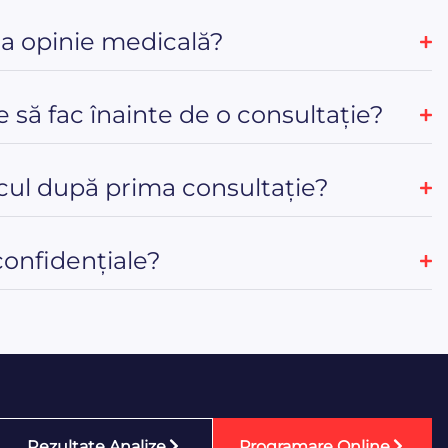
ua opinie medicală?
e să fac înainte de o consultație?
ul după prima consultație?
confidențiale?
Rezultate Analize
Programare Online