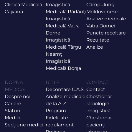
Clinică Medicală
Imagistică
Câmpulung
Cajvana
Medicală Rădăuţi
Moldovenesc
Imagistică
Analize medicale
Medicală Vatra
Vatra Dornei
Dornei
Puncte recoltare
Imagistică
Rezultate
Medicală Târgu
Analize
Neamţ
Imagistică
Medicală Borşa
DORNA
UTILE
CONTACT
MEDICAL
Decontare C.A.S.
Contact
Despre noi
Analize medicale
Chestionar
Cariere
de la A-Z
radiologie
Sfaturi
Program
imagistică
Medici
Fidelitate –
Chestionar
Secțiune medici
regulament
pacienți
Proiecte
laborator