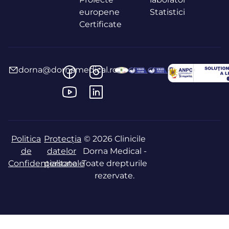
europene
Statistici
Certificate
dorna@dornamedical.ro
Politica
Protecția
© 2026 Clinicile
de
datelor
Dorna Medical -
Confidențialitate
personale
Toate drepturile
rezervate.