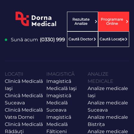
Rezultate
Programare
Analize
Online
Caută Doctor
Caută Locaţie
Sună acum
(0330) 999
LOCAȚII
IMAGISTICĂ
ANALIZE
Clinică Medicală
Imagistică
MEDICALE
Iaşi
Medicală Iaşi
Analize medicale
Clinică Medicală
Imagistică
Iași
Suceava
Medicală
Analize medicale
Clinică Medicală
Suceava
Suceava
Vatra Dornei
Imagistică
Analize medicale
Clinică Medicală
Medicală
Bistrița
Rădăuţi
Fălticeni
Analize medicale