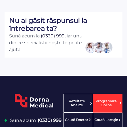
Nu ai găsit răspunsul la
întrebarea ta?
Sună acum la
(0330) 999
, iar unul
dintre specialiștii noștri te poate
ajuta!
Rezultate
Programare
Analize
Online
Caută Doctor
Caută Locaţie
Sună acum
(0330) 999