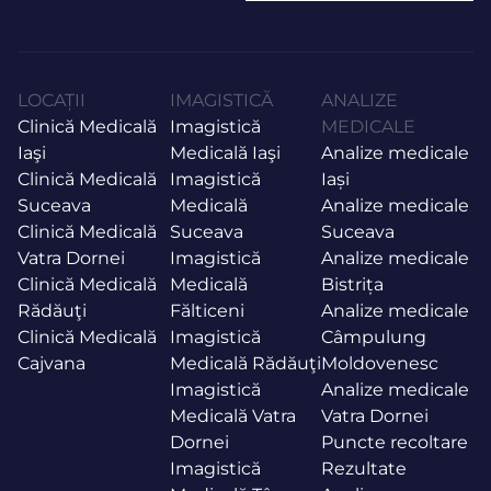
LOCAȚII
IMAGISTICĂ
ANALIZE
Clinică Medicală
Imagistică
MEDICALE
Iaşi
Medicală Iaşi
Analize medicale
Clinică Medicală
Imagistică
Iași
Suceava
Medicală
Analize medicale
Clinică Medicală
Suceava
Suceava
Vatra Dornei
Imagistică
Analize medicale
Clinică Medicală
Medicală
Bistrița
Rădăuţi
Fălticeni
Analize medicale
Clinică Medicală
Imagistică
Câmpulung
Cajvana
Medicală Rădăuţi
Moldovenesc
Imagistică
Analize medicale
Medicală Vatra
Vatra Dornei
Dornei
Puncte recoltare
Imagistică
Rezultate