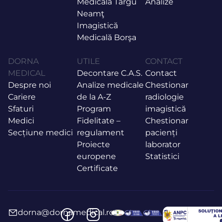
Medicală Târgu
Analize
Neamţ
Imagistică
Medicală Borşa
DORNA
UTILE
CONTACT
MEDICAL
Decontare C.A.S.
Contact
Despre noi
Analize medicale
Chestionar
Cariere
de la A-Z
radiologie
Sfaturi
Program
imagistică
Medici
Fidelitate –
Chestionar
Secțiune medici
regulament
pacienți
Proiecte
laborator
europene
Statistici
Certificate
dorna@dornamedical.ro