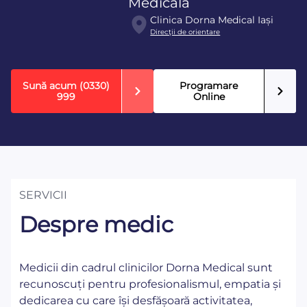
Medicala
Clinica Dorna Medical Iași
Direcţii de orientare
Sună acum
(0330)
Programare
999
Online
SERVICII
Despre medic
Medicii din cadrul clinicilor Dorna Medical sunt
recunoscuți pentru profesionalismul, empatia și
dedicarea cu care își desfășoară activitatea,