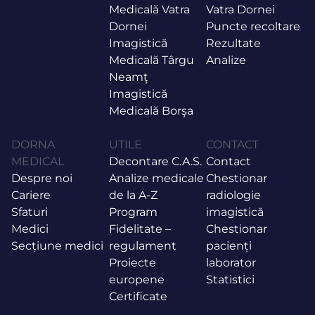
Medicală Vatra
Vatra Dornei
Dornei
Puncte recoltare
Imagistică
Rezultate
Medicală Târgu
Analize
Neamţ
Imagistică
Medicală Borşa
DORNA
UTILE
CONTACT
MEDICAL
Decontare C.A.S.
Contact
Despre noi
Analize medicale
Chestionar
Cariere
de la A-Z
radiologie
Sfaturi
Program
imagistică
Medici
Fidelitate –
Chestionar
Secțiune medici
regulament
pacienți
Proiecte
laborator
europene
Statistici
Certificate