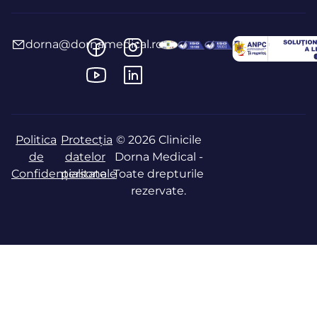
dorna@dornamedical.ro
Politica
Protecția
© 2026 Clinicile
de
datelor
Dorna Medical -
Confidențialitate
personale
Toate drepturile
rezervate.