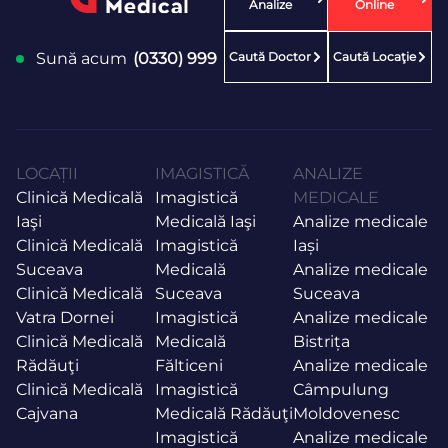
Analize
Online
Caută Doctor
Caută Locaţie
Sună acum
(0330) 999
LOCAȚII
IMAGISTICĂ
ANALIZE
Clinică Medicală
Imagistică
MEDICALE
Iaşi
Medicală Iaşi
Analize medicale
Clinică Medicală
Imagistică
Iași
Suceava
Medicală
Analize medicale
Clinică Medicală
Suceava
Suceava
Vatra Dornei
Imagistică
Analize medicale
Clinică Medicală
Medicală
Bistrița
Rădăuţi
Fălticeni
Analize medicale
Clinică Medicală
Imagistică
Câmpulung
Cajvana
Medicală Rădăuţi
Moldovenesc
Imagistică
Analize medicale