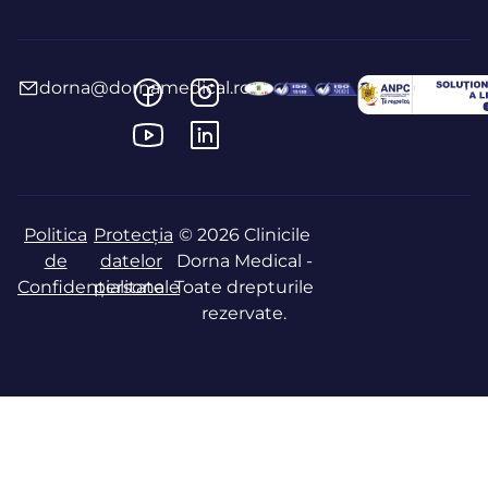
dorna@dornamedical.ro
Politica
Protecția
© 2026 Clinicile
de
datelor
Dorna Medical -
Confidențialitate
personale
Toate drepturile
rezervate.