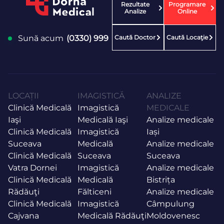
Rezultate
Programare
Analize
Online
Caută Doctor
Caută Locaţie
Sună acum
(0330) 999
LOCAȚII
IMAGISTICĂ
ANALIZE
Clinică Medicală
Imagistică
MEDICALE
Iaşi
Medicală Iaşi
Analize medicale
Clinică Medicală
Imagistică
Iași
Suceava
Medicală
Analize medicale
Clinică Medicală
Suceava
Suceava
Vatra Dornei
Imagistică
Analize medicale
Clinică Medicală
Medicală
Bistrița
Rădăuţi
Fălticeni
Analize medicale
Clinică Medicală
Imagistică
Câmpulung
Cajvana
Medicală Rădăuţi
Moldovenesc