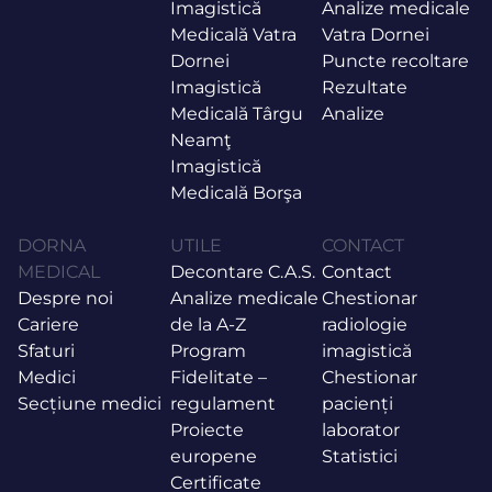
Imagistică
Analize medicale
Medicală Vatra
Vatra Dornei
Dornei
Puncte recoltare
Imagistică
Rezultate
Medicală Târgu
Analize
Neamţ
Imagistică
Medicală Borşa
DORNA
UTILE
CONTACT
MEDICAL
Decontare C.A.S.
Contact
Despre noi
Analize medicale
Chestionar
Cariere
de la A-Z
radiologie
Sfaturi
Program
imagistică
Medici
Fidelitate –
Chestionar
Secțiune medici
regulament
pacienți
Proiecte
laborator
europene
Statistici
Certificate