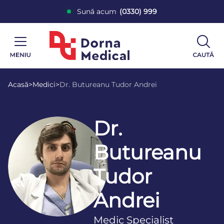
Sună acum
(0330) 999
Acasă
>
Medici
>
Dr. Butureanu Tudor Andrei
Dr.
Butureanu
Tudor
Andrei
Medic Specialist