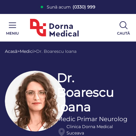
Sună acum
(0330) 999
Acasă
>
Medici
>
Dr. Boarescu Ioana
Dr.
Boarescu
Ioana
Medic Primar Neurolog
Clinica Dorna Medical
Suceava