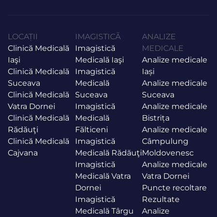
LOCAȚII
IMAGISTICĂ
ANALIZE
Clinică Medicală
Imagistică
MEDICALE
Iaşi
Medicală Iaşi
Analize medicale
Clinică Medicală
Imagistică
Iași
Suceava
Medicală
Analize medicale
Clinică Medicală
Suceava
Suceava
Vatra Dornei
Imagistică
Analize medicale
Clinică Medicală
Medicală
Bistrița
Rădăuţi
Fălticeni
Analize medicale
Clinică Medicală
Imagistică
Câmpulung
Cajvana
Medicală Rădăuţi
Moldovenesc
Imagistică
Analize medicale
Medicală Vatra
Vatra Dornei
Dornei
Puncte recoltare
Imagistică
Rezultate
Medicală Târgu
Analize