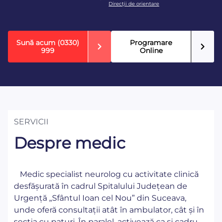
Direcţii de orientare
Sună acum
(0330)
Programare
999
Online
SERVICII
Despre medic
Medic specialist neurolog cu activitate clinică
desfășurată în cadrul Spitalului Județean de
Urgență „Sfântul Ioan cel Nou” din Suceava,
unde oferă consultații atât în ambulator, cât și în
secția cu paturi. În paralel, activează ca și cadru