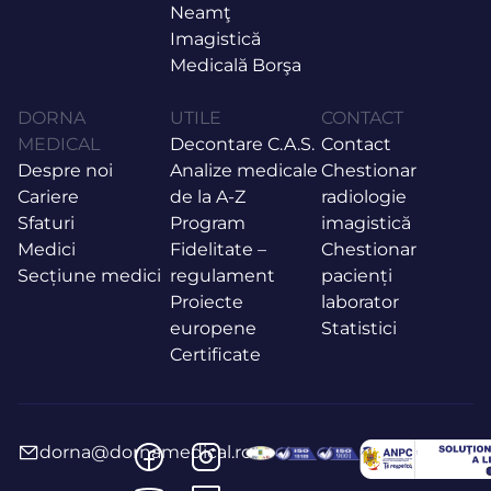
Neamţ
Imagistică
Medicală Borşa
DORNA
UTILE
CONTACT
MEDICAL
Decontare C.A.S.
Contact
Despre noi
Analize medicale
Chestionar
Cariere
de la A-Z
radiologie
Sfaturi
Program
imagistică
Medici
Fidelitate –
Chestionar
Secțiune medici
regulament
pacienți
Proiecte
laborator
europene
Statistici
Certificate
dorna@dornamedical.ro