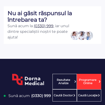
Nu ai găsit răspunsul la
întrebarea ta?
Sună acum la
(0330) 999
, iar unul
dintre specialiștii noștri te poate
ajuta!
Rezultate
Programare
Analize
Online
Caută Doctor
Caută Locaţie
Sună acum
(0330) 999