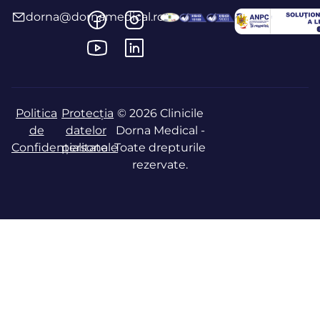
dorna@dornamedical.ro
Politica
Protecția
© 2026 Clinicile
de
datelor
Dorna Medical -
Confidențialitate
personale
Toate drepturile
rezervate.