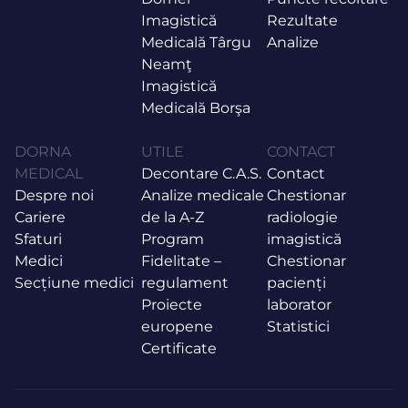
Imagistică
Rezultate
Medicală Târgu
Analize
Neamţ
Imagistică
Medicală Borşa
DORNA
UTILE
CONTACT
MEDICAL
Decontare C.A.S.
Contact
Despre noi
Analize medicale
Chestionar
Cariere
de la A-Z
radiologie
Sfaturi
Program
imagistică
Medici
Fidelitate –
Chestionar
Secțiune medici
regulament
pacienți
Proiecte
laborator
europene
Statistici
Certificate