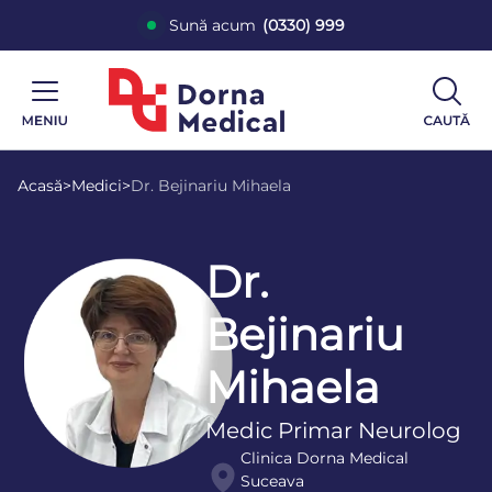
Sună acum
(0330) 999
Acasă
>
Medici
>
Dr. Bejinariu Mihaela
Dr.
Bejinariu
Mihaela
Medic Primar Neurolog
Clinica Dorna Medical
Suceava