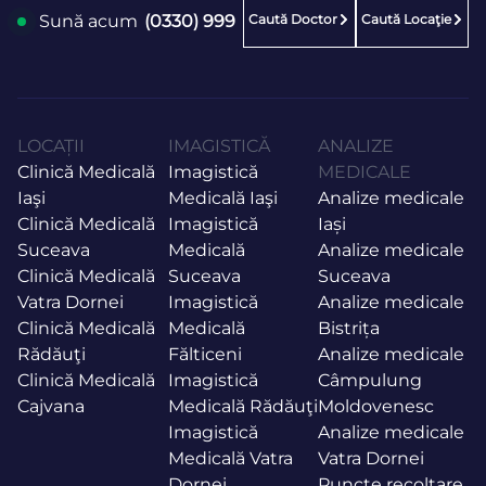
Caută Doctor
Caută Locaţie
Sună acum
(0330) 999
LOCAȚII
IMAGISTICĂ
ANALIZE
Clinică Medicală
Imagistică
MEDICALE
Iaşi
Medicală Iaşi
Analize medicale
Clinică Medicală
Imagistică
Iași
Suceava
Medicală
Analize medicale
Clinică Medicală
Suceava
Suceava
Vatra Dornei
Imagistică
Analize medicale
Clinică Medicală
Medicală
Bistrița
Rădăuţi
Fălticeni
Analize medicale
Clinică Medicală
Imagistică
Câmpulung
Cajvana
Medicală Rădăuţi
Moldovenesc
Imagistică
Analize medicale
Medicală Vatra
Vatra Dornei
Dornei
Puncte recoltare