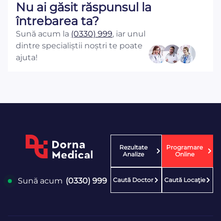
Nu ai găsit răspunsul la
întrebarea ta?
Sună acum la
(0330) 999
, iar unul
dintre specialiștii noștri te poate
ajuta!
Rezultate
Programare
Analize
Online
Caută Doctor
Caută Locaţie
Sună acum
(0330) 999