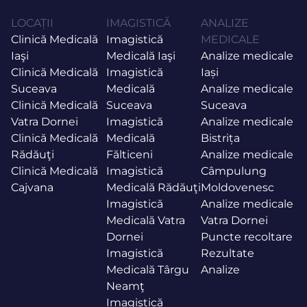
LOCAȚII
IMAGISTICĂ
ANALIZE
Clinică Medicală
Imagistică
MEDICALE
Iaşi
Medicală Iaşi
Analize medicale
Clinică Medicală
Imagistică
Iași
Suceava
Medicală
Analize medicale
Clinică Medicală
Suceava
Suceava
Vatra Dornei
Imagistică
Analize medicale
Clinică Medicală
Medicală
Bistrița
Rădăuţi
Fălticeni
Analize medicale
Clinică Medicală
Imagistică
Câmpulung
Cajvana
Medicală Rădăuţi
Moldovenesc
Imagistică
Analize medicale
Medicală Vatra
Vatra Dornei
Dornei
Puncte recoltare
Imagistică
Rezultate
Medicală Târgu
Analize
Neamţ
Imagistică