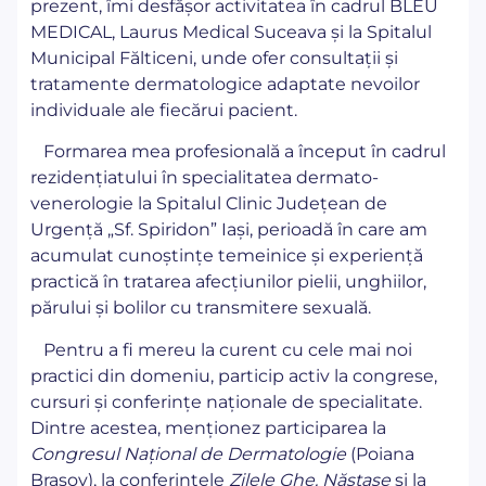
prezent, îmi desfășor activitatea în cadrul BLEU
MEDICAL, Laurus Medical Suceava și la Spitalul
Municipal Fălticeni, unde ofer consultații și
tratamente dermatologice adaptate nevoilor
individuale ale fiecărui pacient.
Formarea mea profesională a început în cadrul
rezidențiatului în specialitatea dermato-
venerologie la Spitalul Clinic Județean de
Urgență „Sf. Spiridon” Iași, perioadă în care am
acumulat cunoștințe temeinice și experiență
practică în tratarea afecțiunilor pielii, unghiilor,
părului și bolilor cu transmitere sexuală.
Pentru a fi mereu la curent cu cele mai noi
practici din domeniu, particip activ la congrese,
cursuri și conferințe naționale de specialitate.
Dintre acestea, menționez participarea la
Congresul Național de Dermatologie
(Poiana
Brașov), la conferințele
Zilele Ghe. Năstase
și la