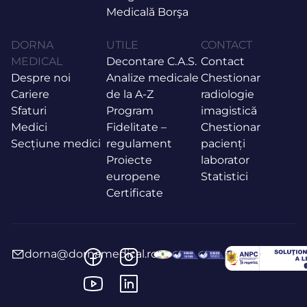
Medicală Borşa
DORNA
UTILE
CONTACT
MEDICAL
Decontare C.A.S.
Contact
Despre noi
Analize medicale
Chestionar
Cariere
de la A-Z
radiologie
Sfaturi
Program
imagistică
Medici
Fidelitate –
Chestionar
Secțiune medici
regulament
pacienți
Proiecte
laborator
europene
Statistici
Certificate
dorna@dornamedical.ro