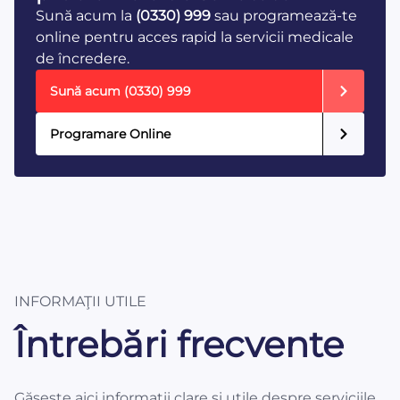
Sună acum la
(0330) 999
sau programează-te
online pentru acces rapid la servicii medicale
de încredere.
Sună acum
(0330) 999
Programare Online
INFORMAŢII UTILE
Întrebări frecvente
Găsește aici informații clare și utile despre serviciile