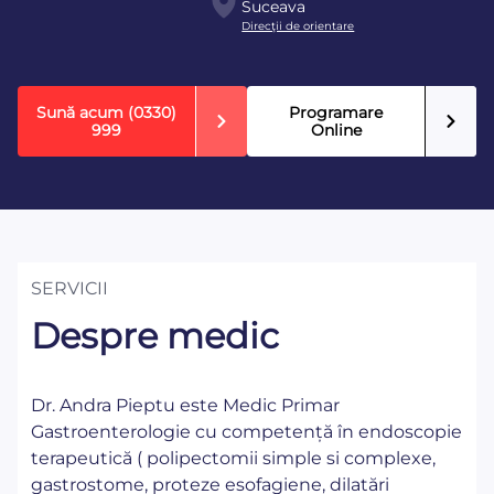
Suceava
Direcţii de orientare
Sună acum
(0330)
Programare
999
Online
SERVICII
Despre medic
Dr. Andra Pieptu este Medic Primar
Gastroenterologie cu competență în endoscopie
terapeutică ( polipectomii simple si complexe,
gastrostome, proteze esofagiene, dilatări