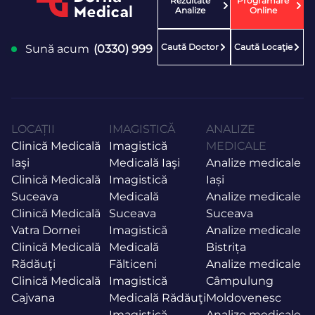
Rezultate
Programare
Analize
Online
Caută Doctor
Caută Locaţie
Sună acum
(0330) 999
LOCAȚII
IMAGISTICĂ
ANALIZE
Clinică Medicală
Imagistică
MEDICALE
Iaşi
Medicală Iaşi
Analize medicale
Clinică Medicală
Imagistică
Iași
Suceava
Medicală
Analize medicale
Clinică Medicală
Suceava
Suceava
Vatra Dornei
Imagistică
Analize medicale
Clinică Medicală
Medicală
Bistrița
Rădăuţi
Fălticeni
Analize medicale
Clinică Medicală
Imagistică
Câmpulung
Cajvana
Medicală Rădăuţi
Moldovenesc
Imagistică
Analize medicale