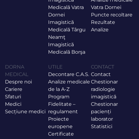
Medicală Vatra
Vatra Dornei
Dornei
Puncte recoltare
Imagistică
Rezultate
Medicală Târgu
Analize
Neamţ
Imagistică
Medicală Borşa
DORNA
UTILE
CONTACT
MEDICAL
Decontare C.A.S.
Contact
Despre noi
Analize medicale
Chestionar
Cariere
de la A-Z
radiologie
Sfaturi
Program
imagistică
Medici
Fidelitate –
Chestionar
Secțiune medici
regulament
pacienți
Proiecte
laborator
europene
Statistici
Certificate