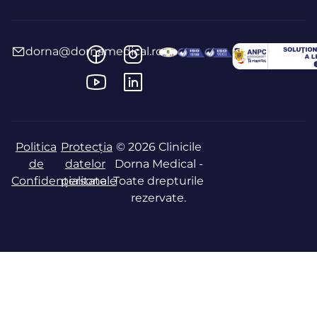
dorna@dornamedical.ro
Politica
Protecția
© 2026 Clinicile
de
datelor
Dorna Medical -
Confidențialitate
personale
Toate drepturile
rezervate.