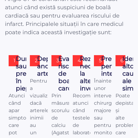
atunci când există suspiciuni de boală
cardiacă sau pentru evaluarea riscului de
infarct. Principalele situații în care medicul
poate indica această investigație sunt:
Dureri
Depistarea
Evaluarea
Rezultate
Pregătirea
Ident
1
2
3
4
5
6
sau
anomaliilor
riscului
neclare
pentru
altor
presiune
arterelor
de
la
intervenții
cauz
în
boală
alte
ale
Pentru
Înaintea
piept
cardiacă
investigații
simp
a
unor
Atunci
vizualiza
Prin
Recomandată
intervenții
Poate
când
dacă
măsurarea
atunci
chirurgicale
depista
apar
arterele
scorului
când
majore
și
simptome
inimii
de
testele
sau
alte
care
au
calciu
de
pentru
problem
pot
un
(Agatston),
laborator,
monitorizarea
care