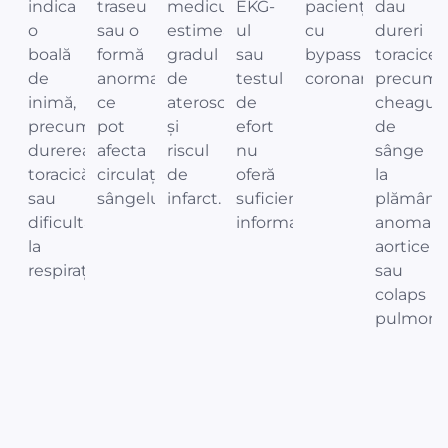
indica
traseu
medicul
EKG-
pacienților
dau
o
sau o
estimează
ul
cu
dureri
boală
formă
gradul
sau
bypass
toracice,
de
anormală
de
testul
coronarian.
precum
inimă,
ce
ateroscleroză
de
cheaguri
precum
pot
și
efort
de
durerea
afecta
riscul
nu
sânge
toracică
circulația
de
oferă
la
sau
sângelui.
infarct.
suficiente
plămâni,
dificultatea
informații.
anomalii
la
aortice
respirație.
sau
colaps
pulmonar