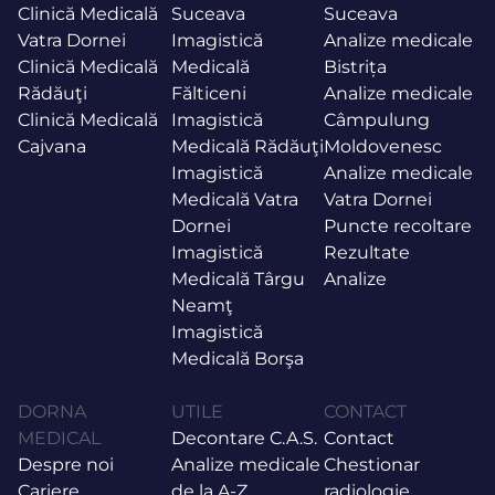
Clinică Medicală
Suceava
Suceava
Vatra Dornei
Imagistică
Analize medicale
Clinică Medicală
Medicală
Bistrița
Rădăuţi
Fălticeni
Analize medicale
Clinică Medicală
Imagistică
Câmpulung
Cajvana
Medicală Rădăuţi
Moldovenesc
Imagistică
Analize medicale
Medicală Vatra
Vatra Dornei
Dornei
Puncte recoltare
Imagistică
Rezultate
Medicală Târgu
Analize
Neamţ
Imagistică
Medicală Borşa
DORNA
UTILE
CONTACT
MEDICAL
Decontare C.A.S.
Contact
Despre noi
Analize medicale
Chestionar
Cariere
de la A-Z
radiologie