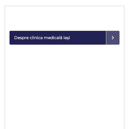
Clinica Medicală
Consultații și tratamente personalizate într-un mediu
modern și sigur.
Despre clinica medicală Iași