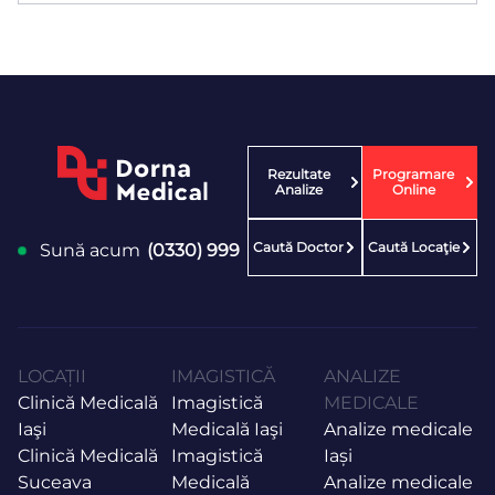
Rezultate
Programare
Analize
Online
Caută Doctor
Caută Locaţie
Sună acum
(0330) 999
LOCAȚII
IMAGISTICĂ
ANALIZE
Clinică Medicală
Imagistică
MEDICALE
Iaşi
Medicală Iaşi
Analize medicale
Clinică Medicală
Imagistică
Iași
Suceava
Medicală
Analize medicale