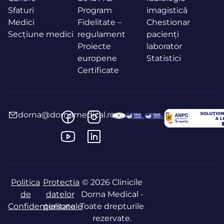
Sfaturi
Program
imagistică
Medici
Fidelitate –
Chestionar
Secțiune medici
regulament
pacienți
Proiecte
laborator
europene
Statistici
Certificate
dorna@dornamedical.ro
Politica
Protecția
© 2026 Clinicile
de
datelor
Dorna Medical -
Confidențialitate
personale
Toate drepturile
rezervate.