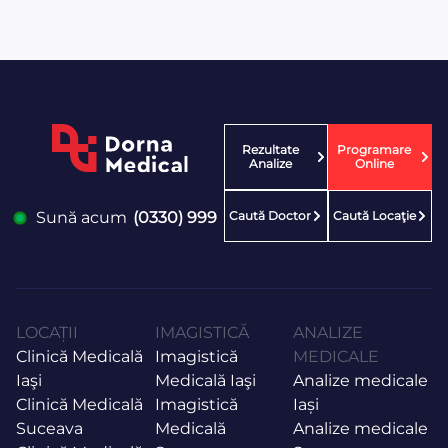
Rezultate
Programare
Analize
Online
Caută Doctor
Caută Locaţie
Sună acum
(0330) 999
LOCAȚII
IMAGISTICĂ
ANALIZE
Clinică Medicală
Imagistică
MEDICALE
Iaşi
Medicală Iaşi
Analize medicale
Clinică Medicală
Imagistică
Iași
Suceava
Medicală
Analize medicale