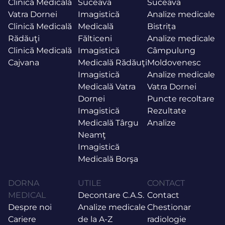
Clinică Medicală
Suceava
Suceava
Vatra Dornei
Imagistică
Analize medicale
Clinică Medicală
Medicală
Bistrița
Rădăuţi
Fălticeni
Analize medicale
Clinică Medicală
Imagistică
Câmpulung
Cajvana
Medicală Rădăuţi
Moldovenesc
Imagistică
Analize medicale
Medicală Vatra
Vatra Dornei
Dornei
Puncte recoltare
Imagistică
Rezultate
Medicală Târgu
Analize
Neamţ
Imagistică
Medicală Borşa
DORNA
UTILE
CONTACT
MEDICAL
Decontare C.A.S.
Contact
Despre noi
Analize medicale
Chestionar
Cariere
de la A-Z
radiologie