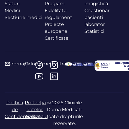
Sfaturi
Program
imagistică
Medici
Fidelitate –
Chestionar
Secțiune medici
regulament
pacienți
Proiecte
laborator
europene
Statistici
Certificate
dorna@dornamedical.ro
Politica
Protecția
© 2026 Clinicile
de
datelor
Dorna Medical -
Confidențialitate
personale
Toate drepturile
rezervate.