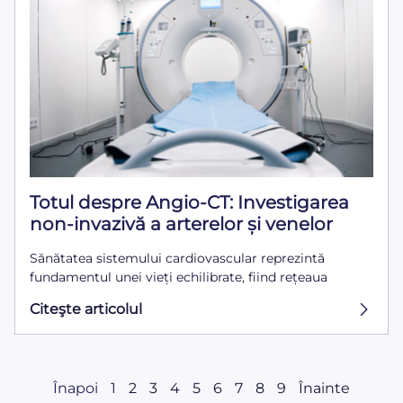
Totul despre Angio-CT: Investigarea
non-invazivă a arterelor și venelor
Sănătatea sistemului cardiovascular reprezintă
fundamentul unei vieți echilibrate, fiind rețeaua
Citeşte articolul
Înapoi
1
2
3
4
5
6
7
8
9
Înainte