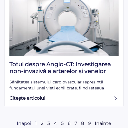
Totul despre Angio-CT: Investigarea
non-invazivă a arterelor și venelor
Sănătatea sistemului cardiovascular reprezintă
fundamentul unei vieți echilibrate, fiind rețeaua
Citeşte articolul
Înapoi
1
2
3
4
5
6
7
8
9
Înainte