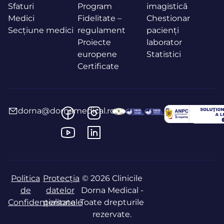
Sfaturi
Program
imagistică
Medici
Fidelitate –
Chestionar
Secțiune medici
regulament
pacienți
Proiecte
laborator
europene
Statistici
Certificate
dorna@dornamedical.ro
Politica
Protecția
© 2026 Clinicile
de
datelor
Dorna Medical -
Confidențialitate
personale
Toate drepturile
rezervate.