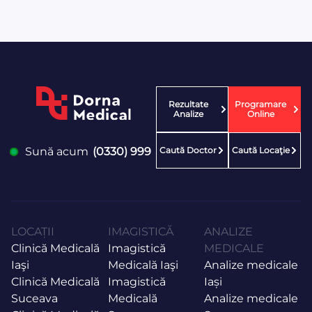
Rezultate
Programare
Analize
Online
Caută Doctor
Caută Locaţie
Sună acum
(0330) 999
LOCAȚII
IMAGISTICĂ
ANALIZE
Clinică Medicală
Imagistică
MEDICALE
Iaşi
Medicală Iaşi
Analize medicale
Clinică Medicală
Imagistică
Iași
Suceava
Medicală
Analize medicale