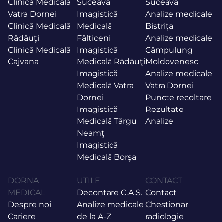
Clinică Medicală
Suceava
Suceava
Vatra Dornei
Imagistică
Analize medicale
Clinică Medicală
Medicală
Bistrița
Rădăuţi
Fălticeni
Analize medicale
Clinică Medicală
Imagistică
Câmpulung
Cajvana
Medicală Rădăuţi
Moldovenesc
Imagistică
Analize medicale
Medicală Vatra
Vatra Dornei
Dornei
Puncte recoltare
Imagistică
Rezultate
Medicală Târgu
Analize
Neamţ
Imagistică
Medicală Borşa
DORNA
UTILE
CONTACT
MEDICAL
Decontare C.A.S.
Contact
Despre noi
Analize medicale
Chestionar
Cariere
de la A-Z
radiologie