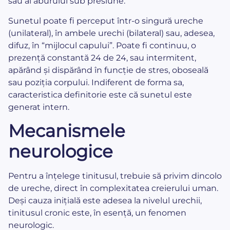
sau al aburului sub presiune.
Sunetul poate fi perceput într-o singură ureche
(unilateral), în ambele urechi (bilateral) sau, adesea,
difuz, în “mijlocul capului”. Poate fi continuu, o
prezență constantă 24 de 24, sau intermitent,
apărând și dispărând în funcție de stres, oboseală
sau poziția corpului. Indiferent de forma sa,
caracteristica definitorie este că sunetul este
generat intern.
Mecanismele
neurologice
Pentru a înțelege tinitusul, trebuie să privim dincolo
de ureche, direct în complexitatea creierului uman.
Deși cauza inițială este adesea la nivelul urechii,
tinitusul cronic este, în esență, un fenomen
neurologic.