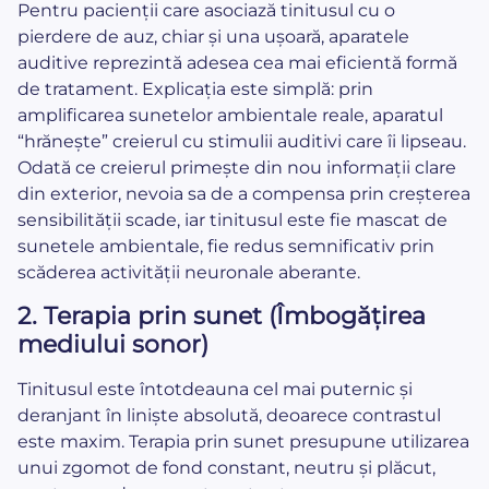
Pentru pacienții care asociază tinitusul cu o
pierdere de auz, chiar și una ușoară, aparatele
auditive reprezintă adesea cea mai eficientă formă
de tratament. Explicația este simplă: prin
amplificarea sunetelor ambientale reale, aparatul
“hrănește” creierul cu stimulii auditivi care îi lipseau.
Odată ce creierul primește din nou informații clare
din exterior, nevoia sa de a compensa prin creșterea
sensibilității scade, iar tinitusul este fie mascat de
sunetele ambientale, fie redus semnificativ prin
scăderea activității neuronale aberante.
2. Terapia prin sunet (Îmbogățirea
mediului sonor)
Tinitusul este întotdeauna cel mai puternic și
deranjant în liniște absolută, deoarece contrastul
este maxim. Terapia prin sunet presupune utilizarea
unui zgomot de fond constant, neutru și plăcut,