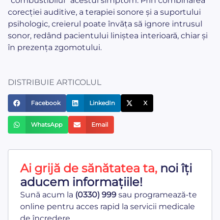
“combustibilul” acestui simptom. Prin combinarea
corecției auditive, a terapiei sonore și a suportului
psihologic, creierul poate învăța să ignore intrusul
sonor, redând pacientului liniștea interioară, chiar și
în prezența zgomotului.
DISTRIBUIE ARTICOLUL
Facebook
LinkedIn
X
WhatsApp
Email
Ai grijă de sănătatea ta,
noi îți
aducem informațiile!
Sună acum la
(0330) 999
sau programează-te
online pentru acces rapid la servicii medicale
de încredere.