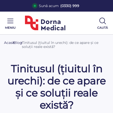
Sună acum
(0330) 999
Acasă
>
Blog
>
Tinitusul (țiuitul în urechi): de ce apare și ce
soluții reale există?
Tinitusul (țiuitul în
urechi): de ce apare
și ce soluții reale
există?