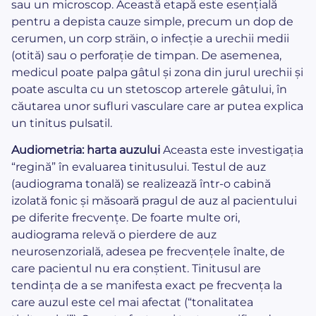
sau un microscop. Această etapă este esențială
pentru a depista cauze simple, precum un dop de
cerumen, un corp străin, o infecție a urechii medii
(otită) sau o perforație de timpan. De asemenea,
medicul poate palpa gâtul și zona din jurul urechii și
poate asculta cu un stetoscop arterele gâtului, în
căutarea unor sufluri vasculare care ar putea explica
un tinitus pulsatil.
Audiometria: harta auzului
Aceasta este investigația
“regină” în evaluarea tinitusului. Testul de auz
(audiograma tonală) se realizează într-o cabină
izolată fonic și măsoară pragul de auz al pacientului
pe diferite frecvențe. De foarte multe ori,
audiograma relevă o pierdere de auz
neurosenzorială, adesea pe frecvențele înalte, de
care pacientul nu era conștient. Tinitusul are
tendința de a se manifesta exact pe frecvența la
care auzul este cel mai afectat (“tonalitatea