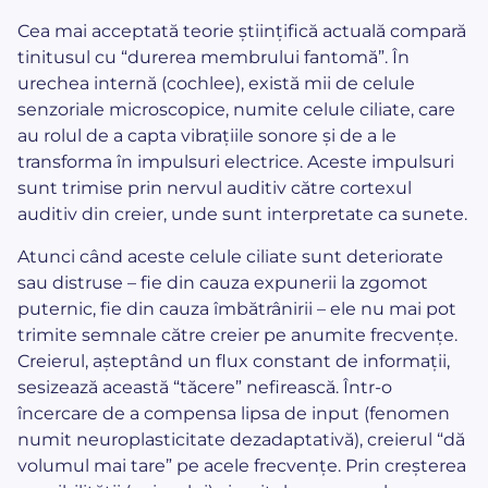
Cea mai acceptată teorie științifică actuală compară
tinitusul cu “durerea membrului fantomă”. În
urechea internă (cochlee), există mii de celule
senzoriale microscopice, numite celule ciliate, care
au rolul de a capta vibrațiile sonore și de a le
transforma în impulsuri electrice. Aceste impulsuri
sunt trimise prin nervul auditiv către cortexul
auditiv din creier, unde sunt interpretate ca sunete.
Atunci când aceste celule ciliate sunt deteriorate
sau distruse – fie din cauza expunerii la zgomot
puternic, fie din cauza îmbătrânirii – ele nu mai pot
trimite semnale către creier pe anumite frecvențe.
Creierul, așteptând un flux constant de informații,
sesizează această “tăcere” nefirească. Într-o
încercare de a compensa lipsa de input (fenomen
numit neuroplasticitate dezadaptativă), creierul “dă
volumul mai tare” pe acele frecvențe. Prin creșterea