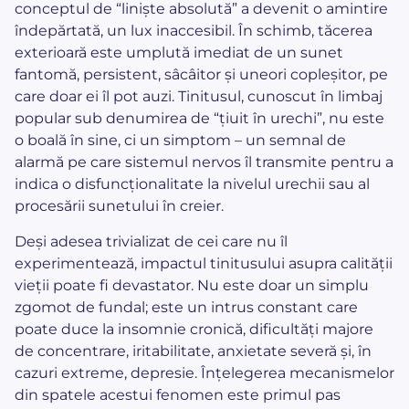
conceptul de “liniște absolută” a devenit o amintire
îndepărtată, un lux inaccesibil. În schimb, tăcerea
exterioară este umplută imediat de un sunet
fantomă, persistent, sâcâitor și uneori copleșitor, pe
care doar ei îl pot auzi. Tinitusul, cunoscut în limbaj
popular sub denumirea de “țiuit în urechi”, nu este
o boală în sine, ci un simptom – un semnal de
alarmă pe care sistemul nervos îl transmite pentru a
indica o disfuncționalitate la nivelul urechii sau al
procesării sunetului în creier.
Deși adesea trivializat de cei care nu îl
experimentează, impactul tinitusului asupra calității
vieții poate fi devastator. Nu este doar un simplu
zgomot de fundal; este un intrus constant care
poate duce la insomnie cronică, dificultăți majore
de concentrare, iritabilitate, anxietate severă și, în
cazuri extreme, depresie. Înțelegerea mecanismelor
din spatele acestui fenomen este primul pas