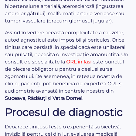
hipertensiune arterială, ateroscleroză (îngustarea
arterelor gâtului), malformații arterio-venoase sau
tumori vasculare (precum glomusul jugular).
Având în vedere această complexitate a cauzelor,
autodiagnosticul este imposibil și periculos. Orice
tinitus care persistă, în special dacă este unilateral
sau pulsatil, necesită o investigație amănunțită. Un
consult de specialitate la
ORL în Iași
este punctul
de plecare obligatoriu pentru a desluși sursa
zgomotului. De asemenea, în rețeaua noastră de
clinici, pacienții pot beneficia de expertiză ORL și
audiometrie avansată în centrele noastre din
Suceava
,
Rădăuți
și
Vatra Dornei
.
Procesul de diagnostic
Deoarece tinitusul este o experiență subiectivă,
invizibilă pentru cei din jur, evaluarea medicală