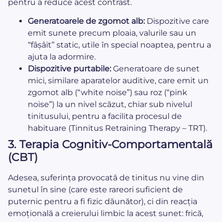
pentru a reduce acest contrast.
Generatoarele de zgomot alb:
Dispozitive care
emit sunete precum ploaia, valurile sau un
“fâșâit” static, utile în special noaptea, pentru a
ajuta la adormire.
Dispozitive purtabile:
Generatoare de sunet
mici, similare aparatelor auditive, care emit un
zgomot alb (“white noise”) sau roz (“pink
noise”) la un nivel scăzut, chiar sub nivelul
tinitusului, pentru a facilita procesul de
habituare (Tinnitus Retraining Therapy – TRT).
3. Terapia Cognitiv-Comportamentală
(CBT)
Adesea, suferința provocată de tinitus nu vine din
sunetul în sine (care este rareori suficient de
puternic pentru a fi fizic dăunător), ci din reacția
emoțională a creierului limbic la acest sunet: frică,