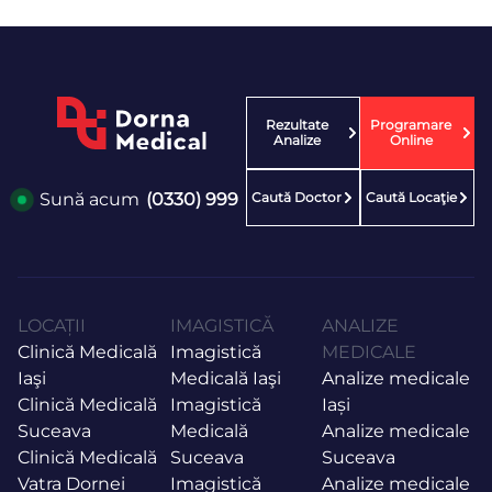
Rezultate
Programare
Analize
Online
Caută Doctor
Caută Locaţie
Sună acum
(0330) 999
LOCAȚII
IMAGISTICĂ
ANALIZE
Clinică Medicală
Imagistică
MEDICALE
Iaşi
Medicală Iaşi
Analize medicale
Clinică Medicală
Imagistică
Iași
Suceava
Medicală
Analize medicale
Clinică Medicală
Suceava
Suceava
Vatra Dornei
Imagistică
Analize medicale