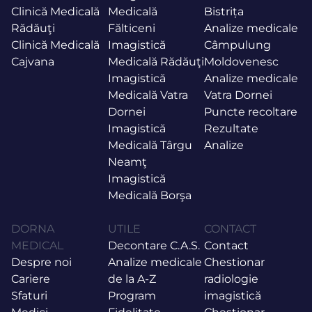
Clinică Medicală
Medicală
Bistrița
Rădăuţi
Fălticeni
Analize medicale
Clinică Medicală
Imagistică
Câmpulung
Cajvana
Medicală Rădăuţi
Moldovenesc
Imagistică
Analize medicale
Medicală Vatra
Vatra Dornei
Dornei
Puncte recoltare
Imagistică
Rezultate
Medicală Târgu
Analize
Neamţ
Imagistică
Medicală Borşa
DORNA
UTILE
CONTACT
MEDICAL
Decontare C.A.S.
Contact
Despre noi
Analize medicale
Chestionar
Cariere
de la A-Z
radiologie
Sfaturi
Program
imagistică