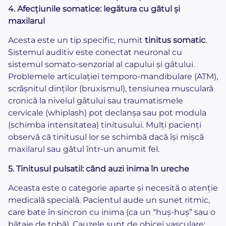
4. Afecțiunile somatice: legătura cu gâtul și
maxilarul
Acesta este un tip specific, numit
tinitus somatic
.
Sistemul auditiv este conectat neuronal cu
sistemul somato-senzorial al capului și gâtului.
Problemele articulației temporo-mandibulare (ATM),
scrâșnitul dinților (bruxismul), tensiunea musculară
cronică la nivelul gâtului sau traumatismele
cervicale (whiplash) pot declanșa sau pot modula
(schimba intensitatea) tinitusului. Mulți pacienți
observă că tinitusul lor se schimbă dacă își mișcă
maxilarul sau gâtul într-un anumit fel.
5. Tinitusul pulsatil: când auzi inima în ureche
Aceasta este o categorie aparte și necesită o atenție
medicală specială. Pacientul aude un sunet ritmic,
care bate în sincron cu inima (ca un “huș-huș” sau o
bătaie de tobă). Cauzele sunt de obicei vasculare: