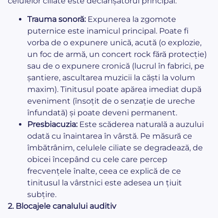
celulelor ciliate este declanșatorul principal.
Trauma sonoră:
Expunerea la zgomote
puternice este inamicul principal. Poate fi
vorba de o expunere unică, acută (o explozie,
un foc de armă, un concert rock fără protecție)
sau de o expunere cronică (lucrul în fabrici, pe
șantiere, ascultarea muzicii la căști la volum
maxim). Tinitusul poate apărea imediat după
eveniment (însoțit de o senzație de ureche
înfundată) și poate deveni permanent.
Presbiacuzia:
Este scăderea naturală a auzului
odată cu înaintarea în vârstă. Pe măsură ce
îmbătrânim, celulele ciliate se degradează, de
obicei începând cu cele care percep
frecvențele înalte, ceea ce explică de ce
tinitusul la vârstnici este adesea un țiuit
subțire.
2. Blocajele canalului auditiv