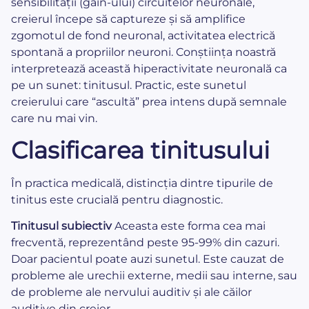
sensibilității (gain-ului) circuitelor neuronale,
creierul începe să captureze și să amplifice
zgomotul de fond neuronal, activitatea electrică
spontană a propriilor neuroni. Conștiința noastră
interpretează această hiperactivitate neuronală ca
pe un sunet: tinitusul. Practic, este sunetul
creierului care “ascultă” prea intens după semnale
care nu mai vin.
Clasificarea tinitusului
În practica medicală, distincția dintre tipurile de
tinitus este crucială pentru diagnostic.
Tinitusul subiectiv
Aceasta este forma cea mai
frecventă, reprezentând peste 95-99% din cazuri.
Doar pacientul poate auzi sunetul. Este cauzat de
probleme ale urechii externe, medii sau interne, sau
de probleme ale nervului auditiv și ale căilor
auditive din creier.