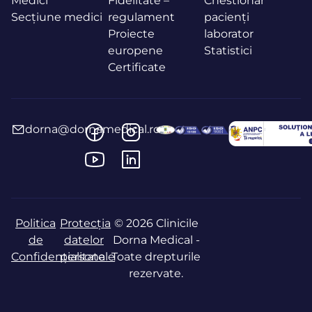
Medici
Fidelitate –
Chestionar
Secțiune medici
regulament
pacienți
Proiecte
laborator
europene
Statistici
Certificate
dorna@dornamedical.ro
Politica
Protecția
© 2026 Clinicile
de
datelor
Dorna Medical -
Confidențialitate
personale
Toate drepturile
rezervate.