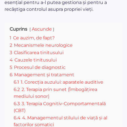
esențial pentru a-l putea gestiona și pentru a
recâștiga controlul asupra propriei vieți.
Cuprins
Ascunde
1
Ce auzim, de fapt?
2
Mecanismele neurologice
3
Clasificarea tinitusului
4
Cauzele tinitusului
5
Procesul de diagnostic
6
Management și tratament
6.1
1. Corecția auzului: aparatele auditive
6.2
2. Terapia prin sunet (Îmbogățirea
mediului sonor)
6.3
3. Terapia Cognitiv-Comportamentală
(CBT)
6.4
4. Managementul stilului de viață și al
factorilor somatici