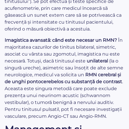
tinitusului”). Se pot efectua și teste specifice de
acufenometrie, prin care medicul încearcă să
găsească un sunet extern care să se potrivească ca
frecvență și intensitate cu tinitusul pacientului,
oferind o măsură obiectivă a acestuia.
Imagistica avansată: când este necesar un RMN?
În
majoritatea cazurilor de tinitus bilateral, simetric,
asociat cu vârsta sau zgomotul, imagistica nu este
necesară. Totuși, dacă tinitusul este
unilateral
(la o
singură ureche), asimetric sau însoțit de alte semne
neurologice, medicul va solicita un
RMN cerebral și
de unghi pontocerebelos cu substanță de contrast
.
Aceasta este singura metodă care poate exclude
prezența unui neurinom acustic (schwannom
vestibular), o tumoră benignă a nervului auditiv.
Pentru tinitusul pulsatil, pot fi necesare investigații
vasculare, precum Angio-CT sau Angio-RMN.