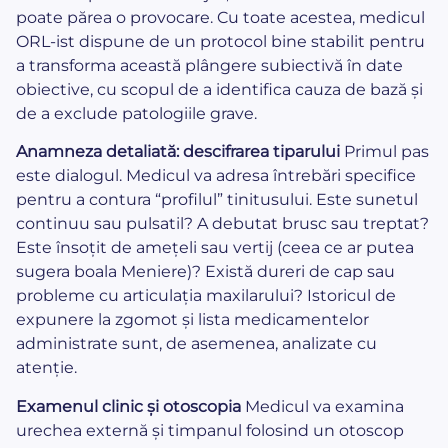
poate părea o provocare. Cu toate acestea, medicul
ORL-ist dispune de un protocol bine stabilit pentru
a transforma această plângere subiectivă în date
obiective, cu scopul de a identifica cauza de bază și
de a exclude patologiile grave.
Anamneza detaliată: descifrarea tiparului
Primul pas
este dialogul. Medicul va adresa întrebări specifice
pentru a contura “profilul” tinitusului. Este sunetul
continuu sau pulsatil? A debutat brusc sau treptat?
Este însoțit de amețeli sau vertij (ceea ce ar putea
sugera boala Meniere)? Există dureri de cap sau
probleme cu articulația maxilarului? Istoricul de
expunere la zgomot și lista medicamentelor
administrate sunt, de asemenea, analizate cu
atenție.
Examenul clinic și otoscopia
Medicul va examina
urechea externă și timpanul folosind un otoscop