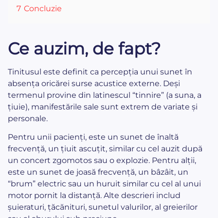
7
Concluzie
Ce auzim, de fapt?
Tinitusul este definit ca percepția unui sunet în
absența oricărei surse acustice externe. Deși
termenul provine din latinescul “tinnire” (a suna, a
țiuie), manifestările sale sunt extrem de variate și
personale.
Pentru unii pacienți, este un sunet de înaltă
frecvență, un țiuit ascuțit, similar cu cel auzit după
un concert zgomotos sau o explozie. Pentru alții,
este un sunet de joasă frecvență, un bâzâit, un
“brum” electric sau un huruit similar cu cel al unui
motor pornit la distanță. Alte descrieri includ
șuieraturi, țăcănituri, sunetul valurilor, al greierilor