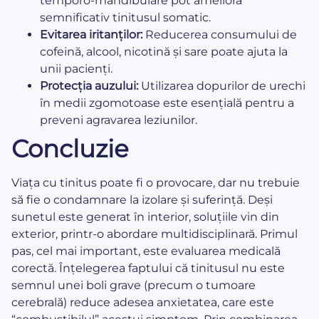
temporo-mandibulare pot ameliora
semnificativ tinitusul somatic.
Evitarea iritanților:
Reducerea consumului de
cofeină, alcool, nicotină și sare poate ajuta la
unii pacienți.
Protecția auzului:
Utilizarea dopurilor de urechi
în medii zgomotoase este esențială pentru a
preveni agravarea leziunilor.
Concluzie
Viața cu tinitus poate fi o provocare, dar nu trebuie
să fie o condamnare la izolare și suferință. Deși
sunetul este generat în interior, soluțiile vin din
exterior, printr-o abordare multidisciplinară. Primul
pas, cel mai important, este evaluarea medicală
corectă. Înțelegerea faptului că tinitusul nu este
semnul unei boli grave (precum o tumoare
cerebrală) reduce adesea anxietatea, care este