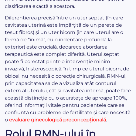
clasificarea exactă a acestora.
Diferențierea precisă între un uter septat (în care
cavitatea uterină este împărțită de un perete de
țesut fibros) și un uter bicorn (în care uterul are o
formă de “inimă”, cu o indentare profundă la
exterior) este crucială, deoarece abordarea
terapeutică este complet diferită. Uterul septat
poate fi corectat printr-o intervenție minim
invazivă, histeroscopică, în timp ce uterul bicorn, de
obicei, nu necesită o corecție chirurgicală. RMN-ul,
prin capacitatea sa de a vizualiza atât conturul
extern al uterului, cât și cavitatea internă, poate face
această distincție cu o acuratețe de aproape 100%,
oferind informații vitale pentru pacientele care se
confruntă cu probleme de fertilitate și care necesită
o
evaluare ginecologică preconcepțională
.
Rolul RMN-ului în