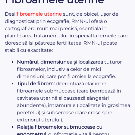
Deși
fibroamele uterine
sunt, de obicei, ușor de
diagnosticat prin ecografie, RMN-ul oferă o
cartografiere mult mai precisă, esențială în
planificarea tratamentului, în special la femeile care
doresc să își păstreze fertilitatea. RMN-ul poate
stabili cu exactitate:
Numărul, dimensiunea și localizarea
tuturor
fibroamelor, inclusiv a celor de mici
dimensiuni, care pot fi omise la ecografie.
Tipul de fibrom:
diferențiază clar între
fibroamele submucoase (care bombează în
cavitatea uterină și cauzează sângerări
abundente), intramurale (localizate în grosimea
peretelui) și subseroase (care cresc spre
exteriorul uterului).
Relația fibroamelor submucoase cu
endometrul,
o informație vitală pentru