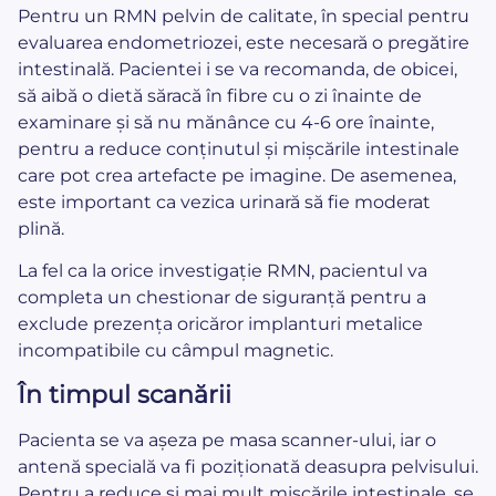
Pentru un RMN pelvin de calitate, în special pentru
evaluarea endometriozei, este necesară o pregătire
intestinală. Pacientei i se va recomanda, de obicei,
să aibă o dietă săracă în fibre cu o zi înainte de
examinare și să nu mănânce cu 4-6 ore înainte,
pentru a reduce conținutul și mișcările intestinale
care pot crea artefacte pe imagine. De asemenea,
este important ca vezica urinară să fie moderat
plină.
La fel ca la orice investigație RMN, pacientul va
completa un chestionar de siguranță pentru a
exclude prezența oricăror implanturi metalice
incompatibile cu câmpul magnetic.
În timpul scanării
Pacienta se va așeza pe masa scanner-ului, iar o
antenă specială va fi poziționată deasupra pelvisului.
Pentru a reduce și mai mult mișcările intestinale, se