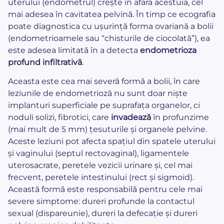
uterului (endometrul) crește în afara acestuia, cel
mai adesea în cavitatea pelvină. În timp ce ecografia
poate diagnostica cu ușurință forma ovariană a bolii
(endometrioamele sau “chisturile de ciocolată”), ea
este adesea limitată în a detecta
endometrioza
profund infiltrativă
.
Aceasta este cea mai severă formă a bolii, în care
leziunile de endometrioză nu sunt doar niște
implanturi superficiale pe suprafața organelor, ci
noduli solizi, fibrotici, care
invadează
în profunzime
(mai mult de 5 mm) țesuturile și organele pelvine.
Aceste leziuni pot afecta spațiul din spatele uterului
și vaginului (septul rectovaginal), ligamentele
uterosacrate, peretele vezicii urinare și, cel mai
frecvent, peretele intestinului (rect și sigmoid).
Această formă este responsabilă pentru cele mai
severe simptome: dureri profunde la contactul
sexual (dispareunie), dureri la defecație și dureri