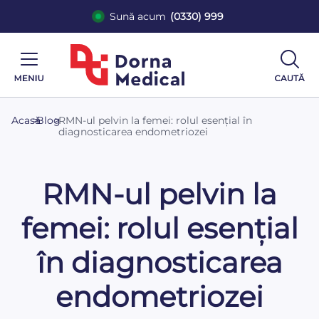
Sună acum
(0330) 999
Acasă
>
Blog
>
RMN-ul pelvin la femei: rolul esențial în
diagnosticarea endometriozei
RMN-ul pelvin la
femei: rolul esențial
în diagnosticarea
endometriozei