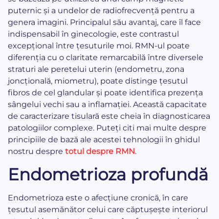
puternic și a undelor de radiofrecvență pentru a
genera imagini. Principalul său avantaj, care îl face
indispensabil în ginecologie, este contrastul
excepțional între țesuturile moi. RMN-ul poate
diferenția cu o claritate remarcabilă între diversele
straturi ale peretelui uterin (endometru, zona
joncțională, miometru), poate distinge țesutul
fibros de cel glandular și poate identifica prezența
sângelui vechi sau a inflamației. Această capacitate
de caracterizare tisulară este cheia în diagnosticarea
patologiilor complexe. Puteți citi mai multe despre
principiile de bază ale acestei tehnologii în ghidul
nostru despre
totul despre RMN
.
Endometrioza profundă
Endometrioza este o afecțiune cronică, în care
țesutul asemănător celui care căptușește interiorul