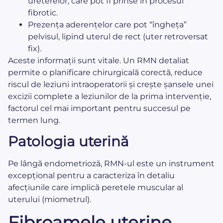
ureterelor, care pot fi prinse în procesul
fibrotic.
Prezența aderențelor care pot “îngheța”
pelvisul, lipind uterul de rect (uter retroversat
fix).
Aceste informații sunt vitale. Un RMN detaliat
permite o planificare chirurgicală corectă, reduce
riscul de leziuni intraoperatorii și crește șansele unei
excizii complete a leziunilor de la prima intervenție,
factorul cel mai important pentru succesul pe
termen lung.
Patologia uterină
Pe lângă endometrioză, RMN-ul este un instrument
excepțional pentru a caracteriza în detaliu
afecțiunile care implică peretele muscular al
uterului (miometrul).
Fibroamele uterine