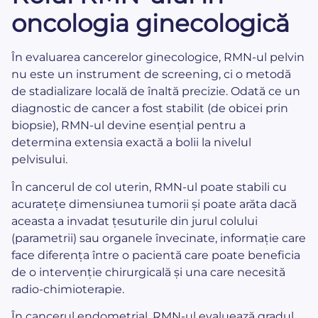
oncologia ginecologică
În evaluarea cancerelor ginecologice, RMN-ul pelvin
nu este un instrument de screening, ci o metodă
de stadializare locală de înaltă precizie. Odată ce un
diagnostic de cancer a fost stabilit (de obicei prin
biopsie), RMN-ul devine esențial pentru a
determina extensia exactă a bolii la nivelul
pelvisului.
În cancerul de col uterin, RMN-ul poate stabili cu
acuratețe dimensiunea tumorii și poate arăta dacă
aceasta a invadat țesuturile din jurul colului
(parametrii) sau organele învecinate, informație care
face diferența între o pacientă care poate beneficia
de o intervenție chirurgicală și una care necesită
radio-chimioterapie.
În cancerul endometrial, RMN-ul evaluează gradul