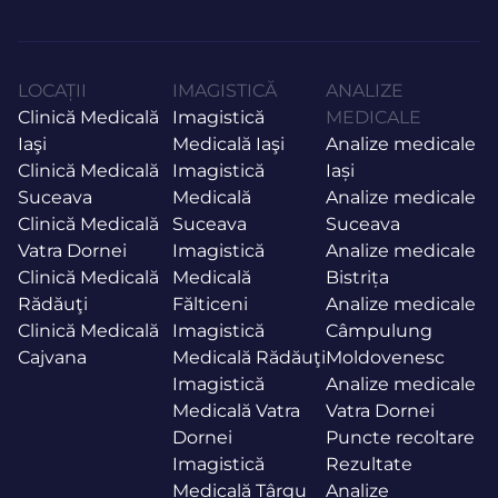
LOCAȚII
IMAGISTICĂ
ANALIZE
Clinică Medicală
Imagistică
MEDICALE
Iaşi
Medicală Iaşi
Analize medicale
Clinică Medicală
Imagistică
Iași
Suceava
Medicală
Analize medicale
Clinică Medicală
Suceava
Suceava
Vatra Dornei
Imagistică
Analize medicale
Clinică Medicală
Medicală
Bistrița
Rădăuţi
Fălticeni
Analize medicale
Clinică Medicală
Imagistică
Câmpulung
Cajvana
Medicală Rădăuţi
Moldovenesc
Imagistică
Analize medicale
Medicală Vatra
Vatra Dornei
Dornei
Puncte recoltare
Imagistică
Rezultate
Medicală Târgu
Analize