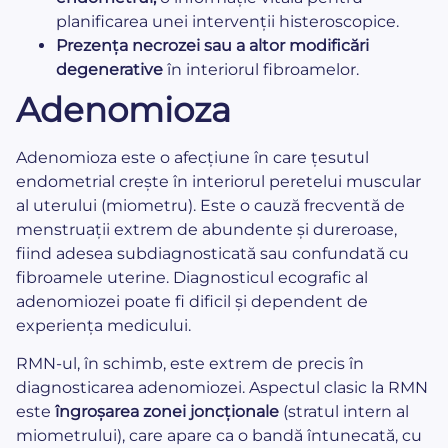
planificarea unei intervenții histeroscopice.
Prezența necrozei sau a altor modificări
degenerative
în interiorul fibroamelor.
Adenomioza
Adenomioza este o afecțiune în care țesutul
endometrial crește în interiorul peretelui muscular
al uterului (miometru). Este o cauză frecventă de
menstruații extrem de abundente și dureroase,
fiind adesea subdiagnosticată sau confundată cu
fibroamele uterine. Diagnosticul ecografic al
adenomiozei poate fi dificil și dependent de
experiența medicului.
RMN-ul, în schimb, este extrem de precis în
diagnosticarea adenomiozei. Aspectul clasic la RMN
este
îngroșarea zonei joncționale
(stratul intern al
miometrului), care apare ca o bandă întunecată, cu