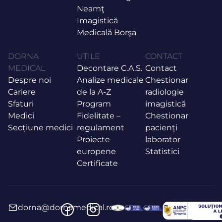
Neamţ
Imagistică
Medicală Borşa
DORNA
UTILE
CONTACT
MEDICAL
Decontare C.A.S.
Contact
Despre noi
Analize medicale
Chestionar
Cariere
de la A-Z
radiologie
Sfaturi
Program
imagistică
Medici
Fidelitate –
Chestionar
Secțiune medici
regulament
pacienți
Proiecte
laborator
europene
Statistici
Certificate
dorna@dornamedical.ro