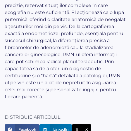
precizie, rezervat situațiilor complexe în care
ecografia nu este suficientă. El acționează ca o lupă
puternică, oferind o claritate anatomică de neegalat
a țesuturilor moi din pelvis. De la cartografierea
exactă a endometriozei profunde, esențială pentru
succesul chirurgical, la diferențierea precisă a
fibroamelor de adenomioză sau la stadializarea
cancerelor ginecologice, RMN-ul oferă informații
care pot schimba radical planul terapeutic. Prin
capacitatea sa de a oferi un diagnostic de
certitudine și o “hartă” detaliată a patologiei, RMN-
ul pelvin este un aliat de neprețuit în asigurarea
celei mai corecte și personalizate îngrijiri pentru
fiecare pacientă.
DISTRIBUIE ARTICOLUL
Facebook
LinkedIn
X