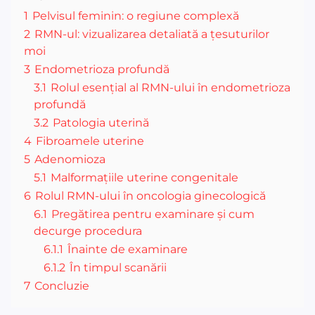
1
Pelvisul feminin: o regiune complexă
2
RMN-ul: vizualizarea detaliată a țesuturilor
moi
3
Endometrioza profundă
3.1
Rolul esențial al RMN-ului în endometrioza
profundă
3.2
Patologia uterină
4
Fibroamele uterine
5
Adenomioza
5.1
Malformațiile uterine congenitale
6
Rolul RMN-ului în oncologia ginecologică
6.1
Pregătirea pentru examinare și cum
decurge procedura
6.1.1
Înainte de examinare
6.1.2
În timpul scanării
7
Concluzie