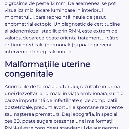
o grosime de peste 12 mm. De asemenea, se pot
vizualiza mici focare luminoase în interiorul
miometrului, care reprezintă insule de țesut
endometrial ectopic. Un diagnostic de certitudine
al adenomiozei, stabilit prin RMN, este extrem de
valoros, deoarece poate orienta tratamentul către
opțiuni medicale (hormonale) și poate preveni
intervenții chirurgicale inutile.
Malformațiile uterine
congenitale
Anomaliile de formă ale uterului, rezultate în urma
unei dezvoltări anormale în viața embrionară, sunt o
cauză importantă de infertilitate și de complicații
obstetricale, precum avorturile spontane recurente
sau nașterea prematură. Deși ecografia, în special
cea 3D, poate sugera prezența unei malformații,
RMN-ul este considerat standardul de aur pentru