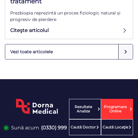
tratament
Prezbiopia reprezintă un proces fiziologic natural și
progresiv de pierdere
Citeşte articolul
Vezi toate articolele
Rezultate
Programare
Analize
Online
Caută Doctor
Caută Locaţie
Sună acum
(0330) 999