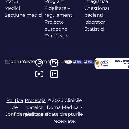
Sfaturi
Program
imagistică
Medici
Fidelitate –
Chestionar
Secțiune medici
regulament
pacienți
Proiecte
laborator
europene
Statistici
Certificate
dorna@dornamedical.ro
Politica
Protecția
© 2026 Clinicile
de
datelor
Dorna Medical -
Confidențialitate
personale
Toate drepturile
rezervate.