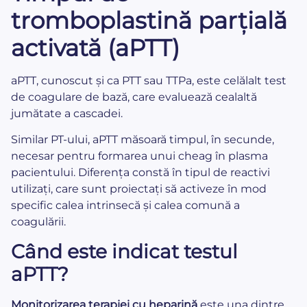
tromboplastină parțială
activată (aPTT)
aPTT, cunoscut și ca PTT sau TTPa, este celălalt test
de coagulare de bază, care evaluează cealaltă
jumătate a cascadei.
Similar PT-ului, aPTT măsoară timpul, în secunde,
necesar pentru formarea unui cheag în plasma
pacientului. Diferența constă în tipul de reactivi
utilizați, care sunt proiectați să activeze în mod
specific calea intrinsecă și calea comună a
coagulării.
Când este indicat testul
aPTT?
Monitorizarea terapiei cu heparină
este una dintre