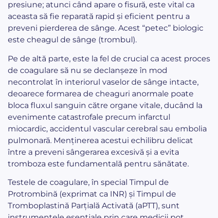
presiune; atunci când apare o fisură, este vital ca
aceasta să fie reparată rapid și eficient pentru a
preveni pierderea de sânge. Acest “petec” biologic
este cheagul de sânge (trombul).
Pe de altă parte, este la fel de crucial ca acest proces
de coagulare să nu se declanșeze în mod
necontrolat în interiorul vaselor de sânge intacte,
deoarece formarea de cheaguri anormale poate
bloca fluxul sanguin către organe vitale, ducând la
evenimente catastrofale precum infarctul
miocardic, accidentul vascular cerebral sau embolia
pulmonară. Menținerea acestui echilibru delicat
între a preveni sângerarea excesivă și a evita
tromboza este fundamentală pentru sănătate.
Testele de coagulare, în special Timpul de
Protrombină (exprimat ca INR) și Timpul de
Tromboplastină Parțială Activată (aPTT), sunt
instrumentele esențiale prin care medicii pot