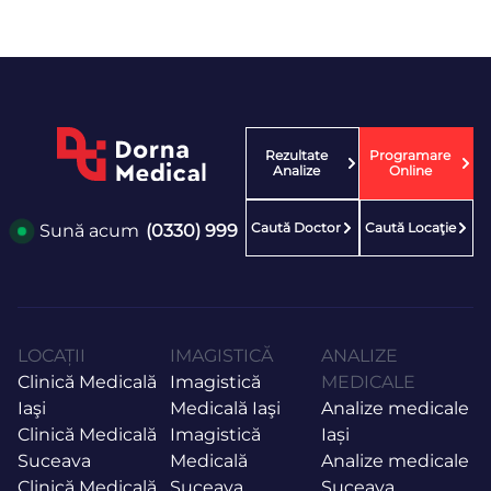
Rezultate
Programare
Analize
Online
Caută Doctor
Caută Locaţie
Sună acum
(0330) 999
LOCAȚII
IMAGISTICĂ
ANALIZE
Clinică Medicală
Imagistică
MEDICALE
Iaşi
Medicală Iaşi
Analize medicale
Clinică Medicală
Imagistică
Iași
Suceava
Medicală
Analize medicale
Clinică Medicală
Suceava
Suceava