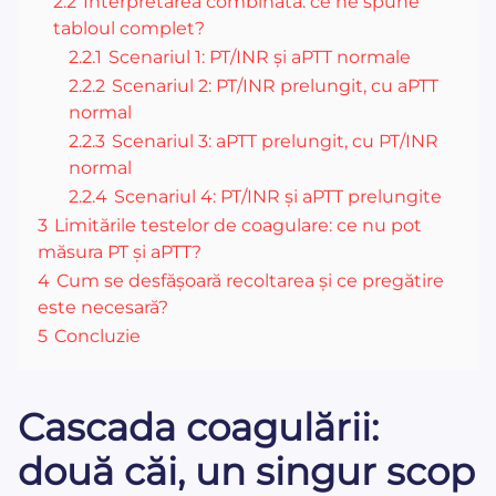
2.2
Interpretarea combinată: ce ne spune
tabloul complet?
2.2.1
Scenariul 1: PT/INR și aPTT normale
2.2.2
Scenariul 2: PT/INR prelungit, cu aPTT
normal
2.2.3
Scenariul 3: aPTT prelungit, cu PT/INR
normal
2.2.4
Scenariul 4: PT/INR și aPTT prelungite
3
Limitările testelor de coagulare: ce nu pot
măsura PT și aPTT?
4
Cum se desfășoară recoltarea și ce pregătire
este necesară?
5
Concluzie
Cascada coagulării:
două căi, un singur scop