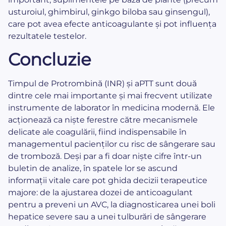
usturoiul, ghimbirul, ginkgo biloba sau ginsengul),
care pot avea efecte anticoagulante și pot influența
rezultatele testelor.
Concluzie
Timpul de Protrombină (INR) și aPTT sunt două
dintre cele mai importante și mai frecvent utilizate
instrumente de laborator în medicina modernă. Ele
acționează ca niște ferestre către mecanismele
delicate ale coagulării, fiind indispensabile în
managementul pacienților cu risc de sângerare sau
de tromboză. Deși par a fi doar niște cifre într-un
buletin de analize, în spatele lor se ascund
informații vitale care pot ghida decizii terapeutice
majore: de la ajustarea dozei de anticoagulant
pentru a preveni un AVC, la diagnosticarea unei boli
hepatice severe sau a unei tulburări de sângerare