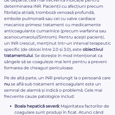
de departe, cea mai frecventă indicație pentru
determinarea INR. Pacienții cu afecțiuni precum
fibrilația atrială, tromboză venoasă profundă,
embolie pulmonară sau cei cu valve cardiace
mecanice primesc tratament cu medicamente
anticoagulante cumarinice (precum warfarina sau
acenocumarolul/Sintrom). Pentru acești pacienți,
un INR crescut, menținut într-un interval terapeutic
specific (de obicei între 2.0 și 3.0), este
obiectivul
tratamentului
. Se dorește în mod intenționat ca
sângele să se coaguleze mai lent pentru a preveni
formarea de cheaguri periculoase.
Pe de altă parte, un INR prelungit la o persoană care
nu
se află sub tratament anticoagulant este un
semnal de alarmă și indică o problemă. Cele mai
frecvente cauze patologice includ:
Boala hepatică severă:
Majoritatea factorilor de
coagulare sunt produși în ficat. Atunci când