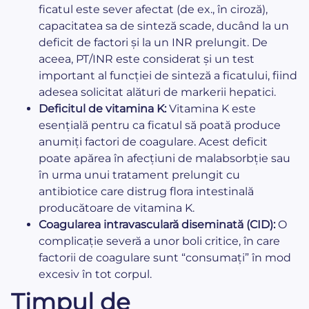
ficatul este sever afectat (de ex., în ciroză),
capacitatea sa de sinteză scade, ducând la un
deficit de factori și la un INR prelungit. De
aceea, PT/INR este considerat și un test
important al funcției de sinteză a ficatului, fiind
adesea solicitat alături de markerii hepatici.
Deficitul de vitamina K:
Vitamina K este
esențială pentru ca ficatul să poată produce
anumiți factori de coagulare. Acest deficit
poate apărea în afecțiuni de malabsorbție sau
în urma unui tratament prelungit cu
antibiotice care distrug flora intestinală
producătoare de vitamina K.
Coagularea intravasculară diseminată (CID):
O
complicație severă a unor boli critice, în care
factorii de coagulare sunt “consumați” în mod
excesiv în tot corpul.
Timpul de