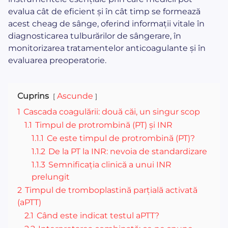
evalua cât de eficient și în cât timp se formează
acest cheag de sânge, oferind informații vitale în
diagnosticarea tulburărilor de sângerare, în
monitorizarea tratamentelor anticoagulante și în
evaluarea preoperatorie.
Cuprins
Ascunde
1
Cascada coagulării: două căi, un singur scop
1.1
Timpul de protrombină (PT) și INR
1.1.1
Ce este timpul de protrombină (PT)?
1.1.2
De la PT la INR: nevoia de standardizare
1.1.3
Semnificația clinică a unui INR
prelungit
2
Timpul de tromboplastină parțială activată
(aPTT)
2.1
Când este indicat testul aPTT?