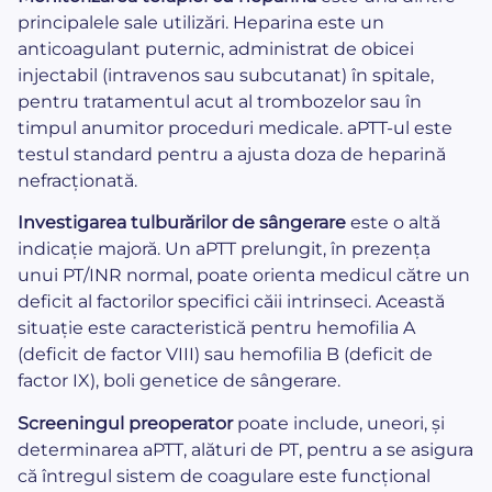
principalele sale utilizări. Heparina este un
anticoagulant puternic, administrat de obicei
injectabil (intravenos sau subcutanat) în spitale,
pentru tratamentul acut al trombozelor sau în
timpul anumitor proceduri medicale. aPTT-ul este
testul standard pentru a ajusta doza de heparină
nefracționată.
Investigarea tulburărilor de sângerare
este o altă
indicație majoră. Un aPTT prelungit, în prezența
unui PT/INR normal, poate orienta medicul către un
deficit al factorilor specifici căii intrinseci. Această
situație este caracteristică pentru hemofilia A
(deficit de factor VIII) sau hemofilia B (deficit de
factor IX), boli genetice de sângerare.
Screeningul preoperator
poate include, uneori, și
determinarea aPTT, alături de PT, pentru a se asigura
că întregul sistem de coagulare este funcțional