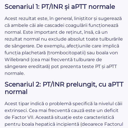
Scenariul 1: PT/INR și aPTT normale
Acest rezultat este, în general, liniștitor și sugerează
că ambele căi ale cascadei coagulării funcționează
normal. Este important de reținut, însă, că un
rezultat normal nu exclude absolut toate tulburările
de sângerare. De exemplu, afecțiunile care implică
funcția plachetară (trombocitopatii) sau boala von
Willebrand (cea mai frecventă tulburare de
sângerare ereditară) pot prezenta teste PT și aPTT
normale.
Scenariul 2: PT/INR prelungit, cu aPTT
normal
Acest tipar indică o problemă specifică la nivelul căii
extrinseci. Cea mai frecventă cauză este un deficit
de Factor VII. Această situație este caracteristică
pentru boala hepatică incipientă (deoarece Factorul