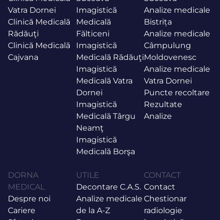
Vatra Dornei
Imagistică
Analize medicale
Clinică Medicală
Medicală
Bistrița
Rădăuţi
Fălticeni
Analize medicale
Clinică Medicală
Imagistică
Câmpulung
Cajvana
Medicală Rădăuţi
Moldovenesc
Imagistică
Analize medicale
Medicală Vatra
Vatra Dornei
Dornei
Puncte recoltare
Imagistică
Rezultate
Medicală Târgu
Analize
Neamţ
Imagistică
Medicală Borşa
DORNA
UTILE
CONTACT
MEDICAL
Decontare C.A.S.
Contact
Despre noi
Analize medicale
Chestionar
Cariere
de la A-Z
radiologie