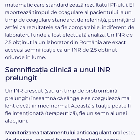
matematic care standardizează rezultatul PT-ului. El
raportează timpul de coagulare al pacientului la un
timp de coagulare standard, de referință, permițând
astfel ca rezultatele să fie comparabile, indiferent de
laboratorul unde a fost efectuată analiza. Un INR de
2.5 obținut la un laborator din România are exact
aceeași semnificație ca un INR de 2.5 obținut
oriunde în lume.
Semnificația clinică a unui INR
prelungit
Un INR crescut (sau un timp de protrombină
prelungit) înseamnă că sângele se coagulează mai
lent decât în mod normal. Această situație poate fi
fie intenționată (terapeutică), fie un semn al unei
afecțiuni.
Monitorizarea tratamentului anticoagulant oral
este,