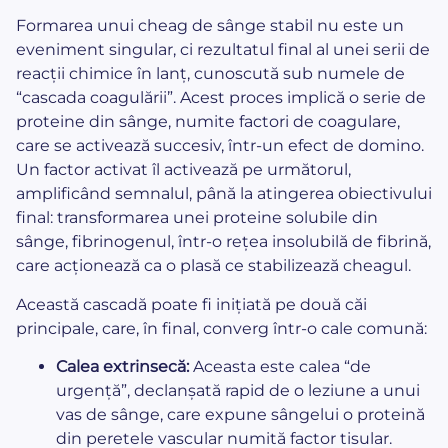
Formarea unui cheag de sânge stabil nu este un
eveniment singular, ci rezultatul final al unei serii de
reacții chimice în lanț, cunoscută sub numele de
“cascada coagulării”. Acest proces implică o serie de
proteine din sânge, numite factori de coagulare,
care se activează succesiv, într-un efect de domino.
Un factor activat îl activează pe următorul,
amplificând semnalul, până la atingerea obiectivului
final: transformarea unei proteine solubile din
sânge, fibrinogenul, într-o rețea insolubilă de fibrină,
care acționează ca o plasă ce stabilizează cheagul.
Această cascadă poate fi inițiată pe două căi
principale, care, în final, converg într-o cale comună:
Calea extrinsecă:
Aceasta este calea “de
urgență”, declanșată rapid de o leziune a unui
vas de sânge, care expune sângelui o proteină
din peretele vascular numită factor tisular.