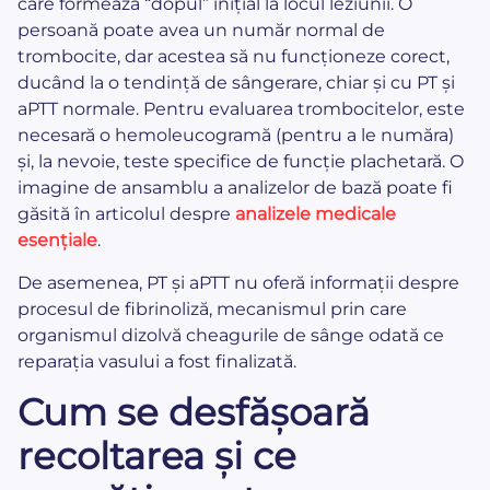
care formează “dopul” inițial la locul leziunii. O
persoană poate avea un număr normal de
trombocite, dar acestea să nu funcționeze corect,
ducând la o tendință de sângerare, chiar și cu PT și
aPTT normale. Pentru evaluarea trombocitelor, este
necesară o hemoleucogramă (pentru a le număra)
și, la nevoie, teste specifice de funcție plachetară. O
imagine de ansamblu a analizelor de bază poate fi
găsită în articolul despre
analizele medicale
esențiale
.
De asemenea, PT și aPTT nu oferă informații despre
procesul de fibrinoliză, mecanismul prin care
organismul dizolvă cheagurile de sânge odată ce
reparația vasului a fost finalizată.
Cum se desfășoară
recoltarea și ce