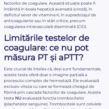
factorilor de coagulare. Această situație poate fi
întâlnită în boala hepatică avansată (ciroză), în
deficitul sever de vitamina K, în supradozajul de
anticoagulante sau în stări critice, precum
coagularea intravasculară diseminată (CID).
Limitările testelor de
coagulare: ce nu pot
măsura PT și aPTT?
Este crucial de înțeles că, deși sunt fundamentale,
aceste teste oferă doar o imagine parțială a
procesului complex de hemostază. Ele evaluează
exclusiv viteza cu care se formează cheagul de
fibrină prin cascada factorilor de coagulare. Aceste
teste
NU
evaluează funcția trombocitelor
(plachetelor sanguine). Trombocitele sunt celulele