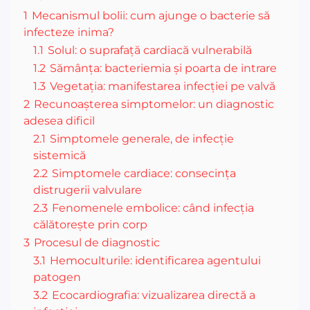
1
Mecanismul bolii: cum ajunge o bacterie să
infecteze inima?
1.1
Solul: o suprafață cardiacă vulnerabilă
1.2
Sămânța: bacteriemia și poarta de intrare
1.3
Vegetația: manifestarea infecției pe valvă
2
Recunoașterea simptomelor: un diagnostic
adesea dificil
2.1
Simptomele generale, de infecție
sistemică
2.2
Simptomele cardiace: consecința
distrugerii valvulare
2.3
Fenomenele embolice: când infecția
călătorește prin corp
3
Procesul de diagnostic
3.1
Hemoculturile: identificarea agentului
patogen
3.2
Ecocardiografia: vizualizarea directă a