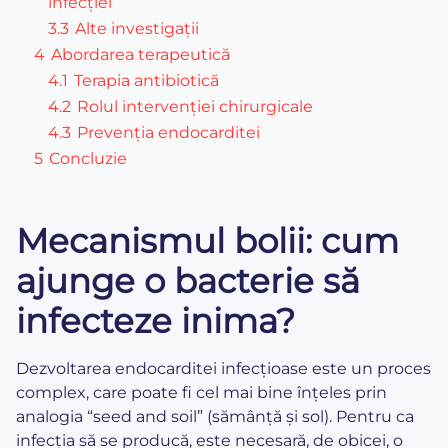
infecției
3.3
Alte investigații
4
Abordarea terapeutică
4.1
Terapia antibiotică
4.2
Rolul intervenției chirurgicale
4.3
Prevenția endocarditei
5
Concluzie
Mecanismul bolii: cum
ajunge o bacterie să
infecteze inima?
Dezvoltarea endocarditei infecțioase este un proces
complex, care poate fi cel mai bine înțeles prin
analogia “seed and soil” (sămânță și sol). Pentru ca
infecția să se producă, este necesară, de obicei, o