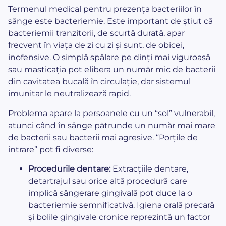
Termenul medical pentru prezența bacteriilor în
sânge este bacteriemie. Este important de știut că
bacteriemii tranzitorii, de scurtă durată, apar
frecvent în viața de zi cu zi și sunt, de obicei,
inofensive. O simplă spălare pe dinți mai viguroasă
sau masticația pot elibera un număr mic de bacterii
din cavitatea bucală în circulație, dar sistemul
imunitar le neutralizează rapid.
Problema apare la persoanele cu un “sol” vulnerabil,
atunci când în sânge pătrunde un număr mai mare
de bacterii sau bacterii mai agresive. “Porțile de
intrare” pot fi diverse:
Procedurile dentare:
Extracțiile dentare,
detartrajul sau orice altă procedură care
implică sângerare gingivală pot duce la o
bacteriemie semnificativă. Igiena orală precară
și bolile gingivale cronice reprezintă un factor