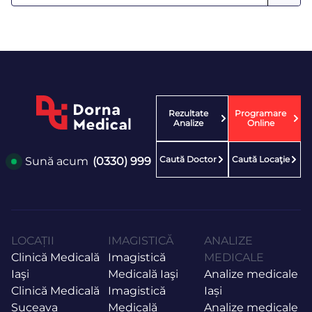
Rezultate
Programare
Analize
Online
Caută Doctor
Caută Locaţie
Sună acum
(0330) 999
LOCAȚII
IMAGISTICĂ
ANALIZE
Clinică Medicală
Imagistică
MEDICALE
Iaşi
Medicală Iaşi
Analize medicale
Clinică Medicală
Imagistică
Iași
Suceava
Medicală
Analize medicale