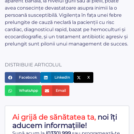
aparent banală, la nivelul gurii sau al pielii, poate
avea consecințe devastatoare asupra inimii la o
persoană susceptibilă. Vigilența în fața unei febre
prelungite de cauză neclară la pacienții cu risc
cardiac, diagnosticul rapid, bazat pe hemoculturi și
ecocardiografie, și un tratament antibiotic agresiv și
prelungit sunt pilonii unui management de succes.
DISTRIBUIE ARTICOLUL
Facebook
LinkedIn
X
WhatsApp
Email
Ai grijă de sănătatea ta,
noi îți
aducem informațiile!
Sună acum la
(0330) 999
sau programează-te