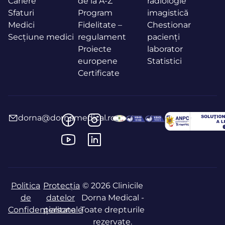
Cariere
de la A-Z
radiologie
Sfaturi
Program
imagistică
Medici
Fidelitate –
Chestionar
Secțiune medici
regulament
pacienți
Proiecte
laborator
europene
Statistici
Certificate
dorna@dornamedical.ro
Politica
Protecția
© 2026 Clinicile
de
datelor
Dorna Medical -
Confidențialitate
personale
Toate drepturile
rezervate.