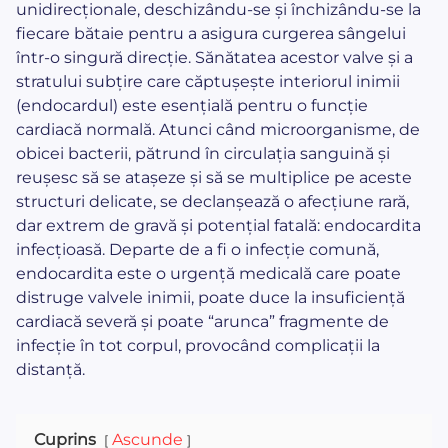
unidirecționale, deschizându-se și închizându-se la
fiecare bătaie pentru a asigura curgerea sângelui
într-o singură direcție. Sănătatea acestor valve și a
stratului subțire care căptușește interiorul inimii
(endocardul) este esențială pentru o funcție
cardiacă normală. Atunci când microorganisme, de
obicei bacterii, pătrund în circulația sanguină și
reușesc să se atașeze și să se multiplice pe aceste
structuri delicate, se declanșează o afecțiune rară,
dar extrem de gravă și potențial fatală: endocardita
infecțioasă. Departe de a fi o infecție comună,
endocardita este o urgență medicală care poate
distruge valvele inimii, poate duce la insuficiență
cardiacă severă și poate “arunca” fragmente de
infecție în tot corpul, provocând complicații la
distanță.
Cuprins
Ascunde