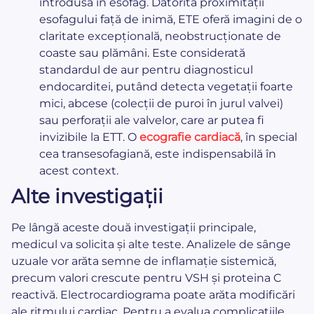
introdusă în esofag. Datorită proximității
esofagului față de inimă, ETE oferă imagini de o
claritate excepțională, neobstrucționate de
coaste sau plămâni. Este considerată
standardul de aur pentru diagnosticul
endocarditei, putând detecta vegetații foarte
mici, abcese (colecții de puroi în jurul valvei)
sau perforații ale valvelor, care ar putea fi
invizibile la ETT. O
ecografie cardiacă
, în special
cea transesofagiană, este indispensabilă în
acest context.
Alte investigații
Pe lângă aceste două investigații principale,
medicul va solicita și alte teste. Analizele de sânge
uzuale vor arăta semne de inflamație sistemică,
precum valori crescute pentru VSH și proteina C
reactivă. Electrocardiograma poate arăta modificări
ale ritmului cardiac. Pentru a evalua complicațiile