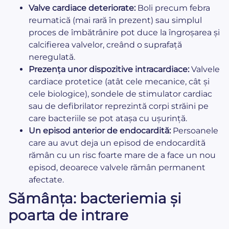
Valve cardiace deteriorate:
Boli precum febra
reumatică (mai rară în prezent) sau simplul
proces de îmbătrânire pot duce la îngroșarea și
calcifierea valvelor, creând o suprafață
neregulată.
Prezența unor dispozitive intracardiace:
Valvele
cardiace protetice (atât cele mecanice, cât și
cele biologice), sondele de stimulator cardiac
sau de defibrilator reprezintă corpi străini pe
care bacteriile se pot atașa cu ușurință.
Un episod anterior de endocardită:
Persoanele
care au avut deja un episod de endocardită
rămân cu un risc foarte mare de a face un nou
episod, deoarece valvele rămân permanent
afectate.
Sămânța: bacteriemia și
poarta de intrare