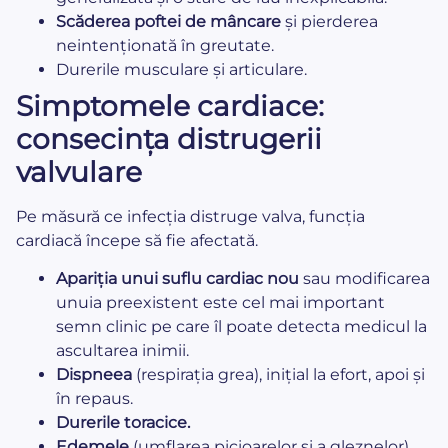
Scăderea poftei de mâncare
și pierderea
neintenționată în greutate.
Durerile musculare și articulare.
Simptomele cardiace:
consecința distrugerii
valvulare
Pe măsură ce infecția distruge valva, funcția
cardiacă începe să fie afectată.
Apariția unui suflu cardiac nou
sau modificarea
unuia preexistent este cel mai important
semn clinic pe care îl poate detecta medicul la
ascultarea inimii.
Dispneea
(respirația grea), inițial la efort, apoi și
în repaus.
Durerile toracice.
Edemele
(umflarea picioarelor și a gleznelor).