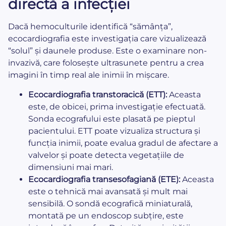
directă a infecției
Dacă hemoculturile identifică “sămânța”,
ecocardiografia este investigația care vizualizează
“solul” și daunele produse. Este o examinare non-
invazivă, care folosește ultrasunete pentru a crea
imagini în timp real ale inimii în mișcare.
Ecocardiografia transtoracică (ETT):
Aceasta
este, de obicei, prima investigație efectuată.
Sonda ecografului este plasată pe pieptul
pacientului. ETT poate vizualiza structura și
funcția inimii, poate evalua gradul de afectare a
valvelor și poate detecta vegetațiile de
dimensiuni mai mari.
Ecocardiografia transesofagiană (ETE):
Aceasta
este o tehnică mai avansată și mult mai
sensibilă. O sondă ecografică miniaturală,
montată pe un endoscop subțire, este