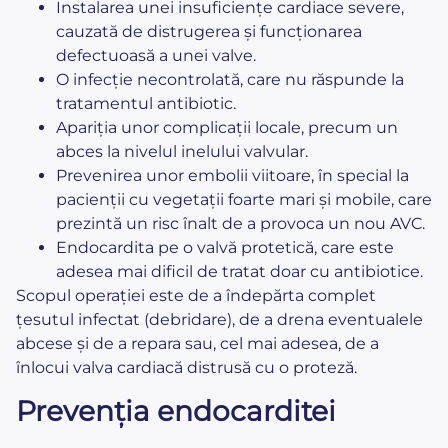
Instalarea unei insuficiențe cardiace severe,
cauzată de distrugerea și funcționarea
defectuoasă a unei valve.
O infecție necontrolată, care nu răspunde la
tratamentul antibiotic.
Apariția unor complicații locale, precum un
abces la nivelul inelului valvular.
Prevenirea unor embolii viitoare, în special la
pacienții cu vegetații foarte mari și mobile, care
prezintă un risc înalt de a provoca un nou AVC.
Endocardita pe o valvă protetică, care este
adesea mai dificil de tratat doar cu antibiotice.
Scopul operației este de a îndepărta complet
țesutul infectat (debridare), de a drena eventualele
abcese și de a repara sau, cel mai adesea, de a
înlocui valva cardiacă distrusă cu o proteză.
Prevenția endocarditei