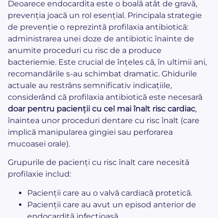
Deoarece endocardita este o boală atât de gravă,
prevenția joacă un rol esențial. Principala strategie
de prevenție o reprezintă profilaxia antibiotică:
administrarea unei doze de antibiotic înainte de
anumite proceduri cu risc de a produce
bacteriemie. Este crucial de înțeles că, în ultimii ani,
recomandările s-au schimbat dramatic. Ghidurile
actuale au restrâns semnificativ indicațiile,
considerând că profilaxia antibiotică este necesară
doar pentru pacienții cu cel mai înalt risc cardiac
,
înaintea unor proceduri dentare cu risc înalt (care
implică manipularea gingiei sau perforarea
mucoasei orale).
Grupurile de pacienți cu risc înalt care necesită
profilaxie includ:
Pacienții care au o valvă cardiacă protetică.
Pacienții care au avut un episod anterior de
endocardită infecțioasă.