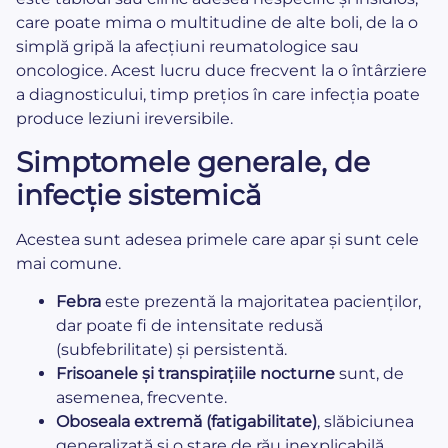
care poate mima o multitudine de alte boli, de la o
simplă gripă la afecțiuni reumatologice sau
oncologice. Acest lucru duce frecvent la o întârziere
a diagnosticului, timp prețios în care infecția poate
produce leziuni ireversibile.
Simptomele generale, de
infecție sistemică
Acestea sunt adesea primele care apar și sunt cele
mai comune.
Febra
este prezentă la majoritatea pacienților,
dar poate fi de intensitate redusă
(subfebrilitate) și persistentă.
Frisoanele și transpirațiile nocturne
sunt, de
asemenea, frecvente.
Oboseala extremă (fatigabilitate)
, slăbiciunea
generalizată și o stare de rău inexplicabilă.