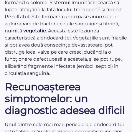
formând o colonie. Sistemul imunitar încearcă să
lupte, atrăgând la fața locului trombocite și fibrină.
Rezultatul este formarea unei mase anormale, o
aglomerare de bacterii, celule sanguine și fibrină,
numită
vegetație
. Aceasta este leziunea
caracteristică a endocarditei. Vegetațiile sunt friabile
și pot avea două consecințe devastatoare: pot
distruge local valva pe care cresc, ducând la o
funcționare defectuoasă a acesteia, și se pot rupe,
eliberând fragmente infectate (emboli septici) în
circulația sanguină.
Recunoașterea
simptomelor: un
diagnostic adesea dificil
Unul dintre cele mai mari pericole ale endocarditei
este tabloul său clinic adesea nespecific și insidios,