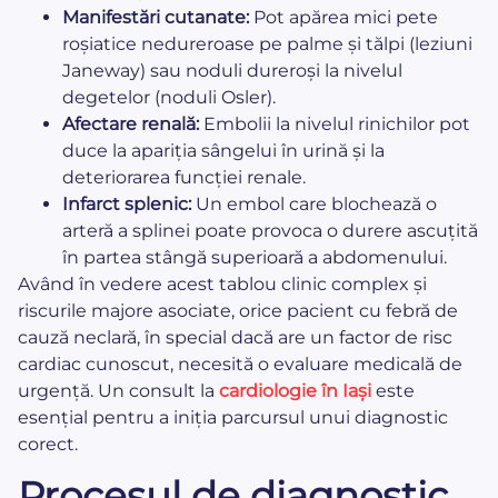
Manifestări cutanate:
Pot apărea mici pete
roșiatice nedureroase pe palme și tălpi (leziuni
Janeway) sau noduli dureroși la nivelul
degetelor (noduli Osler).
Afectare renală:
Embolii la nivelul rinichilor pot
duce la apariția sângelui în urină și la
deteriorarea funcției renale.
Infarct splenic:
Un embol care blochează o
arteră a splinei poate provoca o durere ascuțită
în partea stângă superioară a abdomenului.
Având în vedere acest tablou clinic complex și
riscurile majore asociate, orice pacient cu febră de
cauză neclară, în special dacă are un factor de risc
cardiac cunoscut, necesită o evaluare medicală de
urgență. Un consult la
cardiologie în Iași
este
esențial pentru a iniția parcursul unui diagnostic
corect.
Procesul de diagnostic