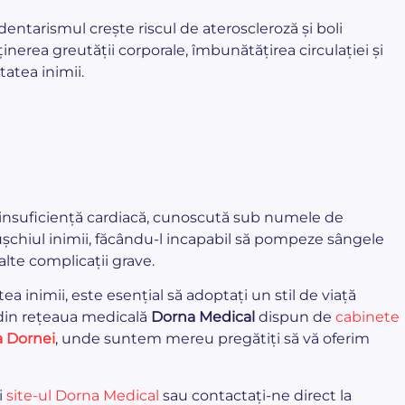
edentarismul crește riscul de ateroscleroză și boli
ținerea greutății corporale, îmbunătățirea circulației și
tatea inimii.
insuficiență cardiacă, cunoscută sub numele de
ușchiul inimii, făcându-l incapabil să pompeze sângele
alte complicații grave.
a inimii, este esențial să adoptați un stil de viață
e din rețeaua medicală
Dorna Medical
dispun de
cabinete
a Dornei
, unde suntem mereu pregătiți să vă oferim
i
site-ul Dorna Medical
sau contactați-ne direct la