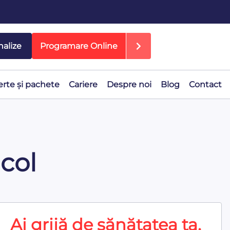
nalize
Programare Online
erte și pachete
Cariere
Despre noi
Blog
Contact
icol
Ai grijă de sănătatea ta,