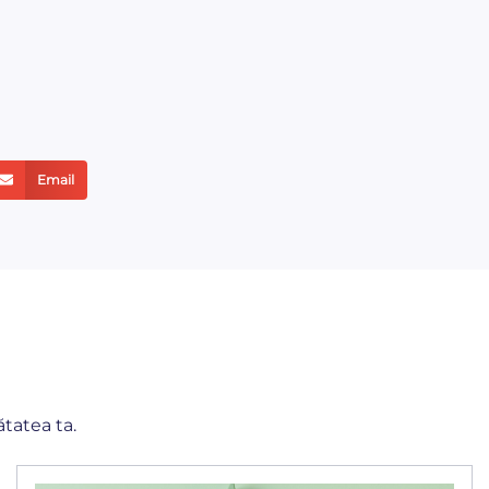
Email
ătatea ta.