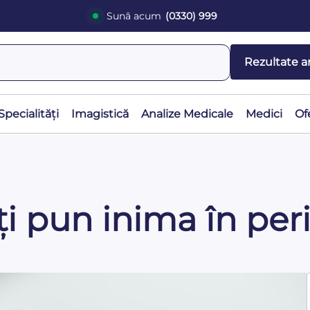
Sună acum
(0330) 999
Rezultate a
Specialități
Imagistică
Analize Medicale
Medici
Of
îți pun inima în per