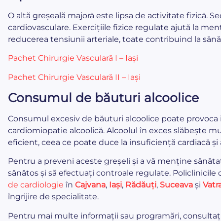
O altă greșeală majoră este lipsa de activitate fizică. S
cardiovasculare. Exercițiile fizice regulate ajută la men
reducerea tensiunii arteriale, toate contribuind la sănă
Pachet Chirurgie Vasculară I – Iași
Pachet Chirurgie Vasculară II – Iași
Consumul de băuturi alcoolice
Consumul excesiv de băuturi alcoolice poate provoca 
cardiomiopatie alcoolică. Alcoolul în exces slăbește m
eficient, ceea ce poate duce la insuficiență cardiacă și 
Pentru a preveni aceste greșeli și a vă menține sănătate
sănătos și să efectuați controale regulate. Policlinicil
de cardiologie
în
Cajvana
,
Iași
,
Rădăuți
,
Suceava
și
Vatr
îngrijire de specialitate.
Pentru mai multe informații sau programări, consultaț