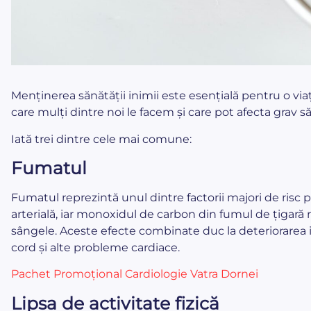
Menținerea sănătății inimii este esențială pentru o viaț
care mulți dintre noi le facem și care pot afecta grav s
Iată trei dintre cele mai comune:
Fumatul
Fumatul reprezintă unul dintre factorii majori de risc 
arterială, iar monoxidul de carbon din fumul de țigară
sângele. Aceste efecte combinate duc la deteriorarea in
cord și alte probleme cardiace.
Pachet Promoțional Cardiologie Vatra Dornei
Lipsa de activitate fizică