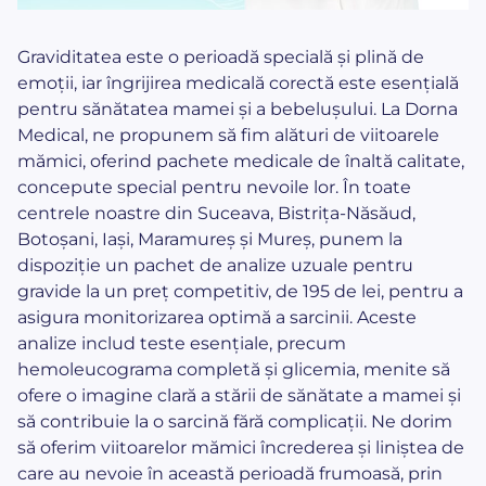
Graviditatea este o perioadă specială și plină de
emoții, iar îngrijirea medicală corectă este esențială
pentru sănătatea mamei și a bebelușului. La Dorna
Medical, ne propunem să fim alături de viitoarele
mămici, oferind pachete medicale de înaltă calitate,
concepute special pentru nevoile lor. În toate
centrele noastre din Suceava, Bistrița-Năsăud,
Botoșani, Iași, Maramureș și Mureș, punem la
dispoziție un pachet de analize uzuale pentru
gravide la un preț competitiv, de 195 de lei, pentru a
asigura monitorizarea optimă a sarcinii. Aceste
analize includ teste esențiale, precum
hemoleucograma completă și glicemia, menite să
ofere o imagine clară a stării de sănătate a mamei și
să contribuie la o sarcină fără complicații. Ne dorim
să oferim viitoarelor mămici încrederea și liniștea de
care au nevoie în această perioadă frumoasă, prin