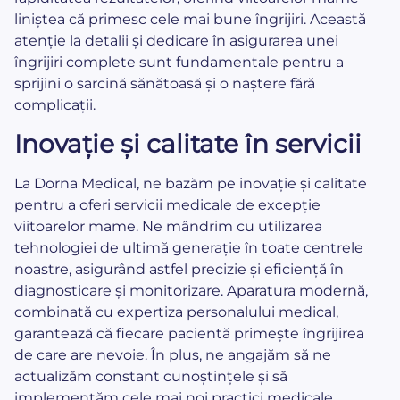
liniștea că primesc cele mai bune îngrijiri. Această
atenție la detalii și dedicare în asigurarea unei
îngrijiri complete sunt fundamentale pentru a
sprijini o sarcină sănătoasă și o naștere fără
complicații.
Inovație și calitate în servicii
La Dorna Medical, ne bazăm pe inovație și calitate
pentru a oferi servicii medicale de excepție
viitoarelor mame. Ne mândrim cu utilizarea
tehnologiei de ultimă generație în toate centrele
noastre, asigurând astfel precizie și eficiență în
diagnosticare și monitorizare. Aparatura modernă,
combinată cu expertiza personalului medical,
garantează că fiecare pacientă primește îngrijirea
de care are nevoie. În plus, ne angajăm să ne
actualizăm constant cunoștințele și să
implementăm cele mai noi practici medicale,