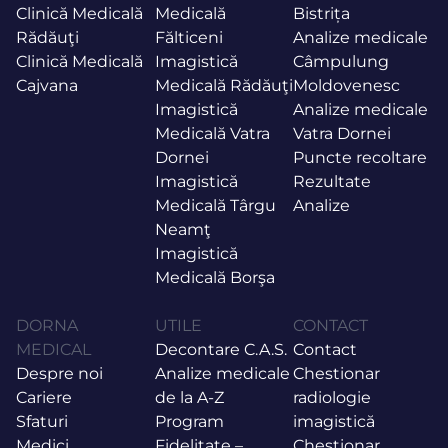
Clinică Medicală
Medicală
Bistrița
Rădăuţi
Fălticeni
Analize medicale
Clinică Medicală
Imagistică
Câmpulung
Cajvana
Medicală Rădăuţi
Moldovenesc
Imagistică
Analize medicale
Medicală Vatra
Vatra Dornei
Dornei
Puncte recoltare
Imagistică
Rezultate
Medicală Târgu
Analize
Neamţ
Imagistică
Medicală Borşa
DORNA
UTILE
CONTACT
MEDICAL
Decontare C.A.S.
Contact
Despre noi
Analize medicale
Chestionar
Cariere
de la A-Z
radiologie
Sfaturi
Program
imagistică
Medici
Fidelitate –
Chestionar