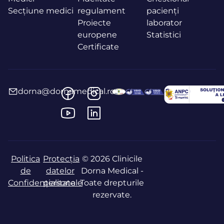
Secțiune medici
regulament
pacienți
Proiecte
laborator
europene
Statistici
Certificate
dorna@dornamedical.ro
Politica
Protecția
© 2026 Clinicile
de
datelor
Dorna Medical -
Confidențialitate
personale
Toate drepturile
rezervate.