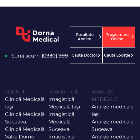
Rezultate
Programare
Analize
Online
Caută Doctor
Caută Locaţie
Sună acum
(0330) 999
LOCAȚII
IMAGISTICĂ
ANALIZE
Clinică Medicală
Imagistică
MEDICALE
Iaşi
Medicală Iaşi
Analize medicale
Clinică Medicală
Imagistică
Iași
Suceava
Medicală
Analize medicale
Clinică Medicală
Suceava
Suceava
Vatra Dornei
Imagistică
Analize medicale