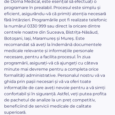
de Dorna Medical, este esențial să efectuați o
programare în prealabil. Procesul este simplu și
eficient, asigurându-vă că primiți atenția necesară
fără întârzieri. Programările pot fi realizate telefonic
la numărul 0330 999 sau direct la oricare dintre
centrele noastre din Suceava, Bistrița-Năsăud,
Botoșani, Iași, Maramureș și Mureș. Este
recomandat să aveți la îndemână documentele
medicale relevante și informațiile personale
necesare, pentru a facilita procesul. În ziua
programării, asigurați-vă că ajungeți cu câteva
minute mai devreme pentru a completa orice
formalități administrative. Personalul nostru vă va
ghida prin pașii necesari și vă va oferi toate
informațiile de care aveți nevoie pentru a vă simți
confortabil și în siguranță. Astfel, veți putea profita
de pachetul de analize la un preț competitiv,
beneficiind de servicii medicale de calitate
superioară.