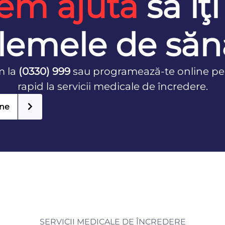
em ajuta
să îţi
lemele de săn
m la
(0330) 999
sau programează-te online pe
rapid la servicii medicale de încredere.
ine
SERVICII MEDICALE DE ÎNCREDERE