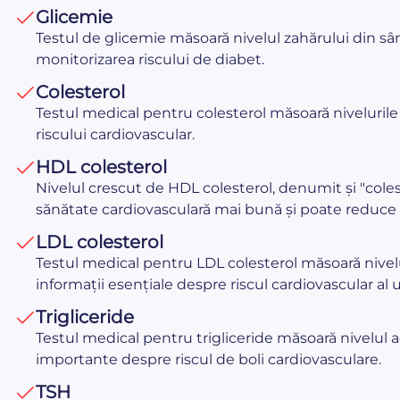
Glicemie
Testul de glicemie măsoară nivelul zahărului din sâ
monitorizarea riscului de diabet.
Colesterol
Testul medical pentru colesterol măsoară niveluril
riscului cardiovascular.
HDL colesterol
Nivelul crescut de HDL colesterol, denumit și "coles
sănătate cardiovasculară mai bună și poate reduce r
LDL colesterol
Testul medical pentru LDL colesterol măsoară nivelu
informații esențiale despre riscul cardiovascular al
Trigliceride
Testul medical pentru trigliceride măsoară nivelul a
importante despre riscul de boli cardiovasculare.
TSH