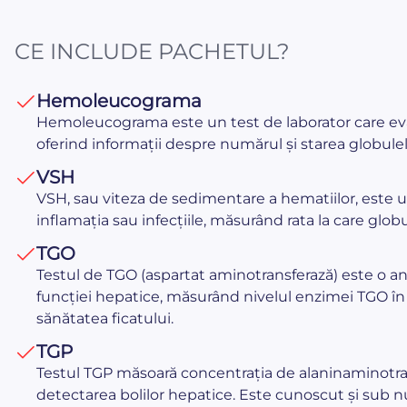
CE INCLUDE PACHETUL?
Hemoleucograma
Hemoleucograma este un test de laborator care ev
oferind informații despre numărul și starea globulelor
VSH
VSH, sau viteza de sedimentare a hematiilor, este u
inflamația sau infecțiile, măsurând rata la care glob
TGO
Testul de TGO (aspartat aminotransferază) este o ana
funcției hepatice, măsurând nivelul enzimei TGO în
sănătatea ficatului.
TGP
Testul TGP măsoară concentrația de alaninaminotrans
detectarea bolilor hepatice. Este cunoscut și sub