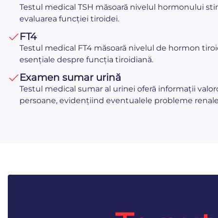
Testul medical TSH măsoară nivelul hormonului stimu
evaluarea funcției tiroidei.
FT4
Testul medical FT4 măsoară nivelul de hormon tiroidi
esențiale despre funcția tiroidiană.
Examen sumar urină
Testul medical sumar al urinei oferă informații valo
persoane, evidențiind eventualele probleme renale s