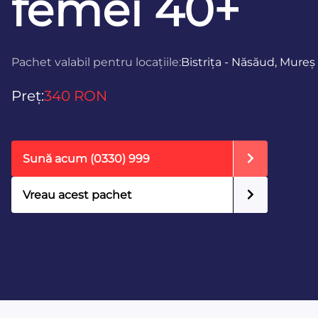
femei 40+
Pachet valabil pentru locațiile:
Bistrița - Năsăud, Mureș
Preț:
340 RON
Sună acum
(0330) 999
Vreau acest pachet