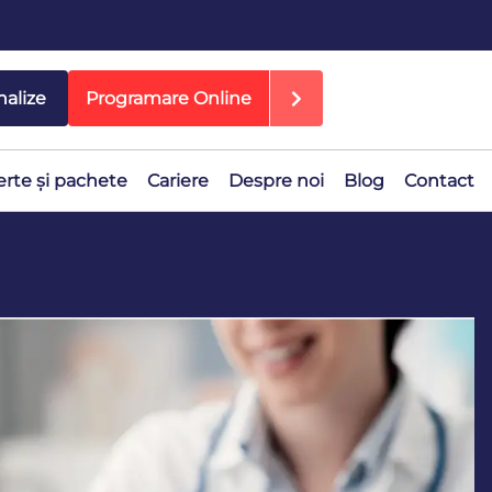
nalize
Programare Online
erte și pachete
Cariere
Despre noi
Blog
Contact