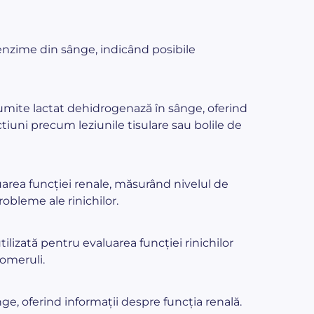
enzime din sânge, indicând posibile
mite lactat dehidrogenază în sânge, oferind
tiuni precum leziunile tisulare sau bolile de
luarea funcției renale, măsurând nivelul de
obleme ale rinichilor.
ilizată pentru evaluarea funcției rinichilor
lomeruli.
ge, oferind informații despre funcția renală.