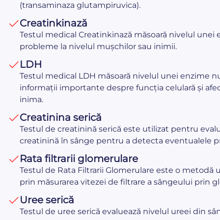
(transaminaza glutampiruvica).
Creatinkinază
Testul medical Creatinkinază măsoară nivelul unei 
probleme la nivelul mușchilor sau inimii.
LDH
Testul medical LDH măsoară nivelul unei enzime nu
informații importante despre funcția celulară și afec
inima.
Creatinina serică
Testul de creatinină serică este utilizat pentru eva
creatinină în sânge pentru a detecta eventualele pr
Rata filtrarii glomerulare
Testul de Rata Filtrarii Glomerulare este o metodă ut
prin măsurarea vitezei de filtrare a sângeului prin g
Uree serică
Testul de uree serică evaluează nivelul ureei din sân