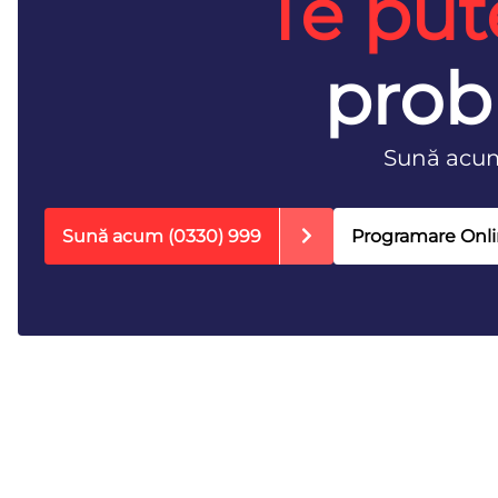
Te put
prob
Sună acu
Sună acum
(0330) 999
Programare Onl