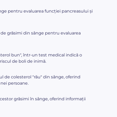
nge pentru evaluarea funcției pancreasului și
e de grăsimi din sânge pentru evaluarea
terol bun", într-un test medical indică o
iscul de boli de inimă.
l de colesterol "rău" din sânge, oferind
 unei persoane.
cestor grăsimi în sânge, oferind informații