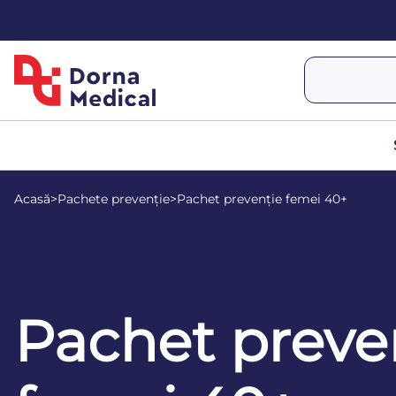
Acasă
>
Pachete prevenție
>
Pachet prevenție femei 40+
Pachet preve