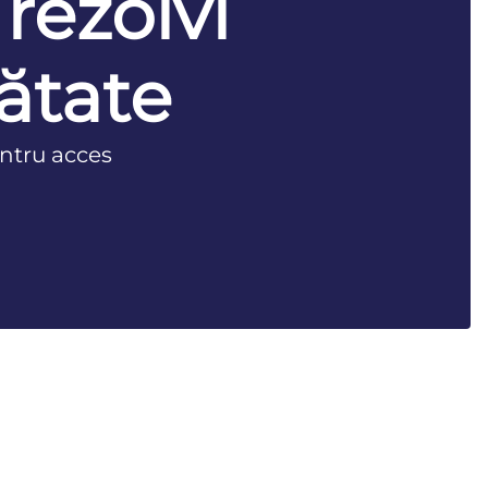
 rezolvi
ătate
ntru acces