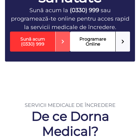
Sună acum la
(0330) 999
sau
programează-te online pentru acces rapid
la servicii medicale de încredere.
Sună acum
Programare
(0330) 999
Online
SERVICII MEDICALE DE ÎNCREDERE
De ce Dorna
Medical?