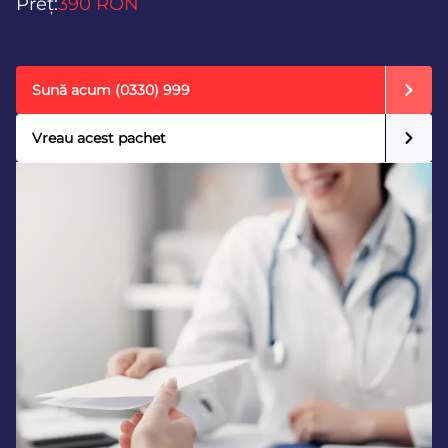
Preț:
390 RON
Sună acum
(0330) 999
Vreau acest pachet