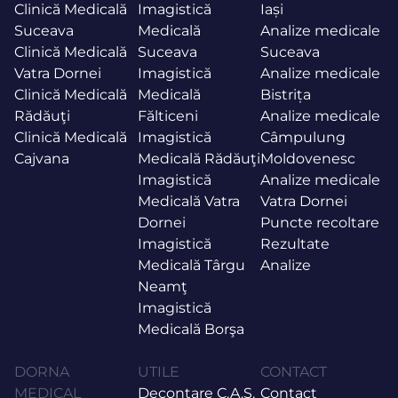
Clinică Medicală
Imagistică
Iași
Suceava
Medicală
Analize medicale
Clinică Medicală
Suceava
Suceava
Vatra Dornei
Imagistică
Analize medicale
Clinică Medicală
Medicală
Bistrița
Rădăuţi
Fălticeni
Analize medicale
Clinică Medicală
Imagistică
Câmpulung
Cajvana
Medicală Rădăuţi
Moldovenesc
Imagistică
Analize medicale
Medicală Vatra
Vatra Dornei
Dornei
Puncte recoltare
Imagistică
Rezultate
Medicală Târgu
Analize
Neamţ
Imagistică
Medicală Borşa
DORNA
UTILE
CONTACT
MEDICAL
Decontare C.A.S.
Contact