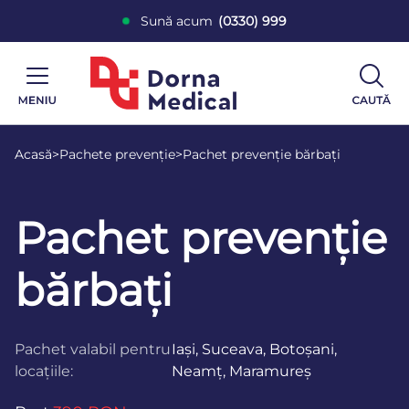
Sună acum
(0330) 999
Acasă
>
Pachete prevenție
>
Pachet prevenție bărbați
Pachet prevenție
bărbați
Pachet valabil pentru
Iași, Suceava, Botoșani,
locațiile:
Neamț, Maramureș