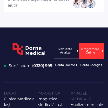
ajuta!
Rezultate
Programare
Analize
Online
Caută Doctor
Caută Locaţie
Sună acum
(0330) 999
LOCAȚII
IMAGISTICĂ
ANALIZE
Clinică Medicală
Imagistică
MEDICALE
Iaşi
Medicală Iaşi
Analize medicale