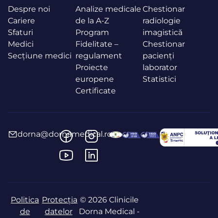
Despre noi
Analize medicale
Chestionar
Cariere
de la A-Z
radiologie
Sfaturi
Program
imagistică
Medici
Fidelitate –
Chestionar
Secțiune medici
regulament
pacienți
Proiecte
laborator
europene
Statistici
Certificate
dorna@dornamedical.ro
Politica
Protecția
© 2026 Clinicile
de
datelor
Dorna Medical -