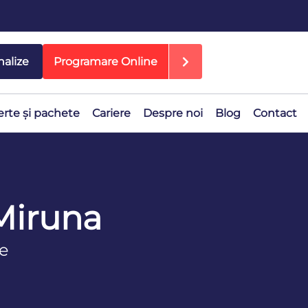
nalize
Programare Online
erte și pachete
Cariere
Despre noi
Blog
Contact
 Miruna
ie