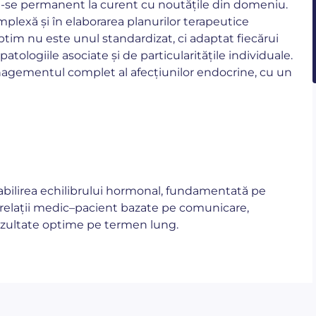
-se permanent la curent cu noutățile din domeniu.
plexă și în elaborarea planurilor terapeutice
tim nu este unul standardizat, ci adaptat fiecărui
atologiile asociate și de particularitățile individuale.
nagementul complet al afecțiunilor endocrine, cu un
abilirea echilibrului hormonal, fundamentată pe
i relații medic–pacient bazate pe comunicare,
rezultate optime pe termen lung.