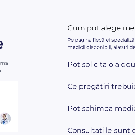
Cum pot alege med
e
Pe pagina fiecărei specializă
medicii disponibili, alături de
Pot solicita o a do
orna
a
Ce pregătiri trebui
Pot schimba medic
Consultațiile sunt 