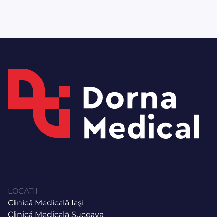
LOCAȚII
Clinică Medicală Iaşi
Clinică Medicală Suceava