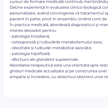
cursuri de formare medicală continuă, menținându
Deține experiență în evaluarea clinico-biologică com
personalizate, având convingerea că tratamentul op
pacient în parte, privit în ansamblu, ținând cont de p
În practica medicală, abordează diagnosticul și ma
interes deosebit pentru:
• patologia tiroidiană;
• osteoporoză și tulburările metabolismului osos;
• obezitate și tulburări metabolice asociate;
• patologia hipofizară;
• afecțiuni ale glandelor suprarenale.
Abordarea terapeutică este una orientată spre rest
ghiduri medicale actualizate și pe construirea une
empatie și încredere, cu obiectivul obținerii unor 