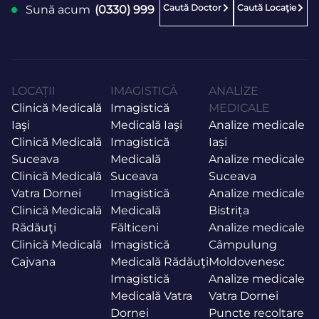
Caută Doctor
Caută Locaţie
Sună acum
(0330) 999
LOCAȚII
IMAGISTICĂ
ANALIZE
Clinică Medicală
Imagistică
MEDICALE
Iaşi
Medicală Iaşi
Analize medicale
Clinică Medicală
Imagistică
Iași
Suceava
Medicală
Analize medicale
Clinică Medicală
Suceava
Suceava
Vatra Dornei
Imagistică
Analize medicale
Clinică Medicală
Medicală
Bistrița
Rădăuţi
Fălticeni
Analize medicale
Clinică Medicală
Imagistică
Câmpulung
Cajvana
Medicală Rădăuţi
Moldovenesc
Imagistică
Analize medicale
Medicală Vatra
Vatra Dornei
Dornei
Puncte recoltare