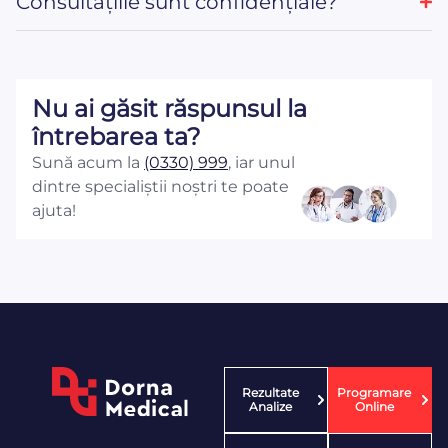
Consultațiile sunt confidențiale?
Nu ai găsit răspunsul la
întrebarea ta?
Sună acum la
(0330) 999
, iar unul
dintre specialiștii noștri te poate
ajuta!
Rezultate
Programare
Analize
Online