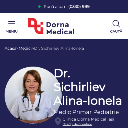
Sună acum
(0330) 999
Acasă
>
Medici
>
Dr. Sichirliev Alina-Ionela
Dr.
Sichirliev
Alina-Ionela
Medic Primar Pediatrie
Clinica Dorna Medical Iași
Direcţii de orientare