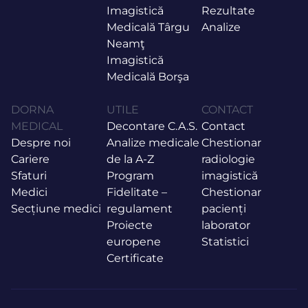
Imagistică
Rezultate
Medicală Târgu
Analize
Neamţ
Imagistică
Medicală Borşa
DORNA
UTILE
CONTACT
MEDICAL
Decontare C.A.S.
Contact
Despre noi
Analize medicale
Chestionar
Cariere
de la A-Z
radiologie
Sfaturi
Program
imagistică
Medici
Fidelitate –
Chestionar
Secțiune medici
regulament
pacienți
Proiecte
laborator
europene
Statistici
Certificate