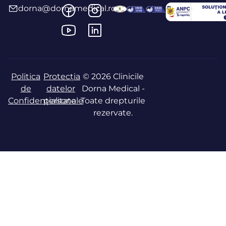
dorna@dornamedical.ro
Politica
Protecția
© 2026 Clinicile
de
datelor
Dorna Medical -
Confidențialitate
personale
Toate drepturile
rezervate.