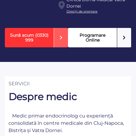
Dornei
Direcţii de orientare
Sună acum
(0330)
Programare
999
Online
SERVICII
Despre medic
Medic primar endocrinolog cu experiență
consolidată în centre medicale din Cluj-Napoca,
Bistrița și Vatra Dornei.