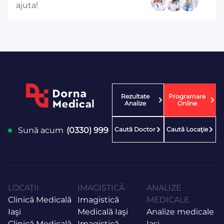
ajuta!
Rezultate
Programare
Analize
Online
Caută Doctor
Caută Locaţie
Sună acum
(0330) 999
LOCAȚII
IMAGISTICĂ
ANALIZE
Clinică Medicală
Imagistică
MEDICALE
Iaşi
Medicală Iaşi
Analize medicale
Clinică Medicală
Imagistică
Iași