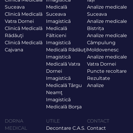
Suceava
Medicală
Analize medicale
Clinică Medicală
Suceava
Suceava
Vatra Dornei
Imagistică
Analize medicale
Clinică Medicală
Medicală
Bistrița
Rădăuţi
Fălticeni
Analize medicale
Clinică Medicală
Imagistică
Câmpulung
Cajvana
Medicală Rădăuţi
Moldovenesc
Imagistică
Analize medicale
Medicală Vatra
Vatra Dornei
Dornei
Puncte recoltare
Imagistică
Rezultate
Medicală Târgu
Analize
Neamţ
Imagistică
Medicală Borşa
DORNA
UTILE
CONTACT
MEDICAL
Decontare C.A.S.
Contact