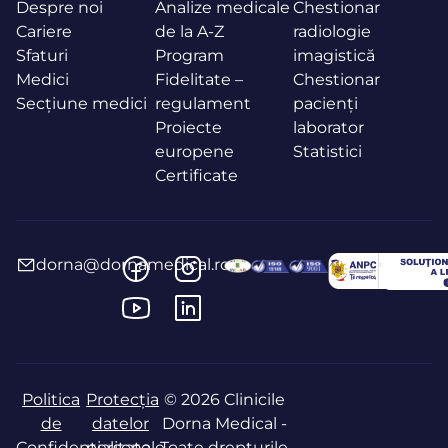
Despre noi
Analize medicale
Chestionar
Cariere
de la A-Z
radiologie
Sfaturi
Program
imagistică
Medici
Fidelitate –
Chestionar
Secțiune medici
regulament
pacienți
Proiecte
laborator
europene
Statistici
Certificate
dorna@dornamedical.ro
Politica
Protecția
© 2026 Clinicile
de
datelor
Dorna Medical -
Confidențialitate
personale
Toate drepturile