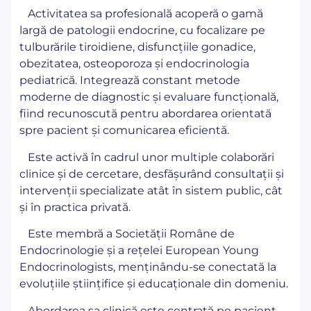
Activitatea sa profesională acoperă o gamă
largă de patologii endocrine, cu focalizare pe
tulburările tiroidiene, disfuncțiile gonadice,
obezitatea, osteoporoza și endocrinologia
pediatrică. Integrează constant metode
moderne de diagnostic și evaluare funcțională,
fiind recunoscută pentru abordarea orientată
spre pacient și comunicarea eficientă.
Este activă în cadrul unor multiple colaborări
clinice și de cercetare, desfășurând consultații și
intervenții specializate atât în sistem public, cât
și în practica privată.
Este membră a Societății Române de
Endocrinologie și a rețelei European Young
Endocrinologists, menținându-se conectată la
evoluțiile științifice și educaționale din domeniu.
Abordarea sa clinică este centrată pe pacient,