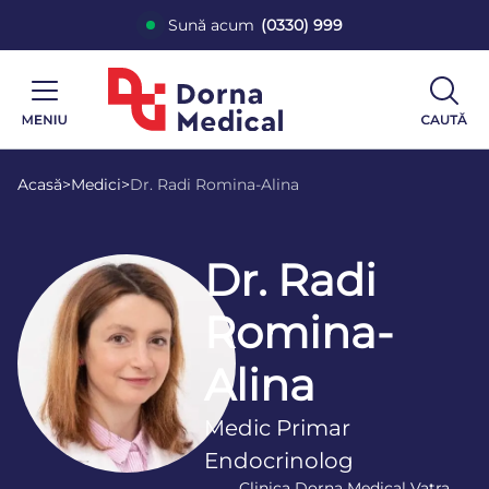
Sună acum
(0330) 999
Acasă
>
Medici
>
Dr. Radi Romina-Alina
Dr. Radi
Romina-
Alina
Medic Primar
Endocrinolog
Clinica Dorna Medical Vatra