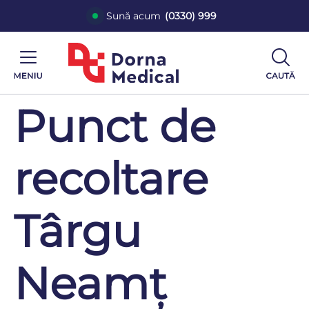
Sună acum
(0330) 999
Punct de
recoltare
Târgu
Neamț