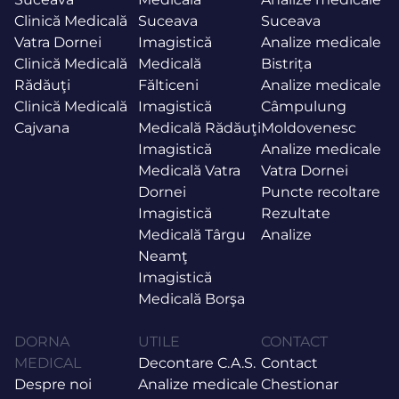
Clinică Medicală
Suceava
Suceava
Vatra Dornei
Imagistică
Analize medicale
Clinică Medicală
Medicală
Bistrița
Rădăuţi
Fălticeni
Analize medicale
Clinică Medicală
Imagistică
Câmpulung
Cajvana
Medicală Rădăuţi
Moldovenesc
Imagistică
Analize medicale
Medicală Vatra
Vatra Dornei
Dornei
Puncte recoltare
Imagistică
Rezultate
Medicală Târgu
Analize
Neamţ
Imagistică
Medicală Borşa
DORNA
UTILE
CONTACT
MEDICAL
Decontare C.A.S.
Contact
Despre noi
Analize medicale
Chestionar