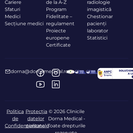
Cariere
de la A-Z
radiologie
Sfaturi
Program
imagistică
Medici
Fidelitate –
Chestionar
Secțiune medici
regulament
pacienți
Proiecte
laborator
europene
Statistici
Certificate
dorna@dornamedical.ro
Politica
Protecția
© 2026 Clinicile
de
datelor
Dorna Medical -
Confidențialitate
personale
Toate drepturile
rezervate.