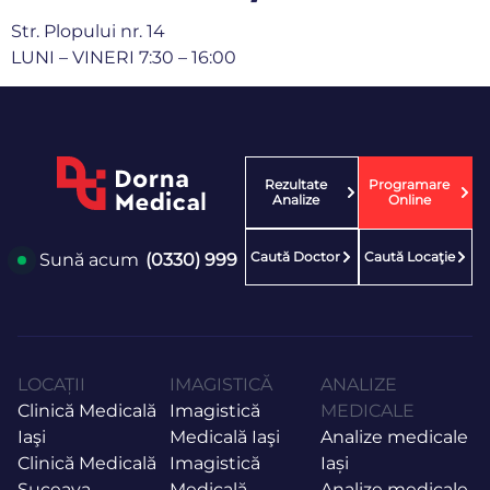
Str. Plopului nr. 14
LUNI – VINERI 7:30 – 16:00
Rezultate
Programare
Analize
Online
Caută Doctor
Caută Locaţie
Sună acum
(0330) 999
LOCAȚII
IMAGISTICĂ
ANALIZE
Clinică Medicală
Imagistică
MEDICALE
Iaşi
Medicală Iaşi
Analize medicale
Clinică Medicală
Imagistică
Iași
Suceava
Medicală
Analize medicale