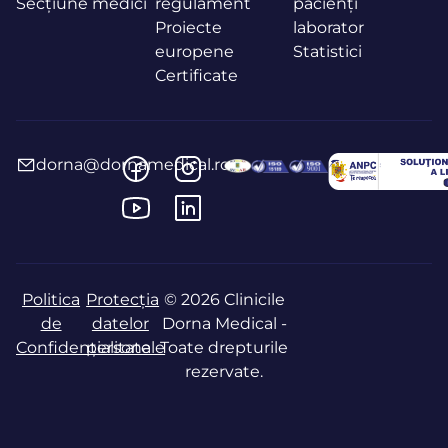
Secțiune medici
regulament
pacienți
Proiecte
laborator
europene
Statistici
Certificate
dorna@dornamedical.ro
Politica
Protecția
© 2026 Clinicile
de
datelor
Dorna Medical -
Confidențialitate
personale
Toate drepturile
rezervate.