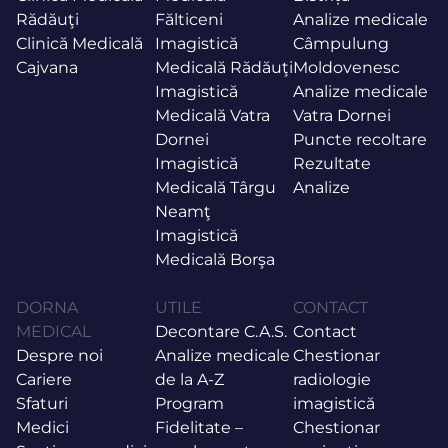
Rădăuţi
Fălticeni
Analize medicale
Clinică Medicală
Imagistică
Câmpulung
Cajvana
Medicală Rădăuţi
Moldovenesc
Imagistică
Analize medicale
Medicală Vatra
Vatra Dornei
Dornei
Puncte recoltare
Imagistică
Rezultate
Medicală Târgu
Analize
Neamţ
Imagistică
Medicală Borşa
DORNA
UTILE
CONTACT
MEDICAL
Decontare C.A.S.
Contact
Despre noi
Analize medicale
Chestionar
Cariere
de la A-Z
radiologie
Sfaturi
Program
imagistică
Medici
Fidelitate –
Chestionar