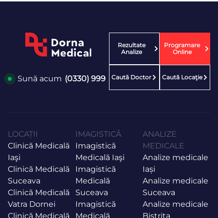
Rezultate
Programare
Analize
Online
Caută Doctor
Caută Locaţie
Sună acum
(0330) 999
LOCAȚII
IMAGISTICĂ
ANALIZE
Clinică Medicală
Imagistică
MEDICALE
Iaşi
Medicală Iaşi
Analize medicale
Clinică Medicală
Imagistică
Iași
Suceava
Medicală
Analize medicale
Clinică Medicală
Suceava
Suceava
Vatra Dornei
Imagistică
Analize medicale
Clinică Medicală
Medicală
Bistrița