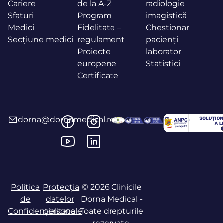
Cariere
de la A-Z
radiologie
Sfaturi
Program
imagistică
Medici
Fidelitate –
Chestionar
Secțiune medici
regulament
pacienți
Proiecte
laborator
europene
Statistici
Certificate
dorna@dornamedical.ro
Politica
Protecția
© 2026 Clinicile
de
datelor
Dorna Medical -
Confidențialitate
personale
Toate drepturile
rezervate.