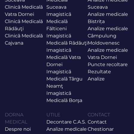
Clinică Medicală
Suceava
Suceava
Vatra Dornei
Imagistică
Analize medicale
Clinică Medicală
Medicală
Bistrița
Rădăuţi
Fălticeni
Analize medicale
Clinică Medicală
Imagistică
Câmpulung
Cajvana
Medicală Rădăuţi
Moldovenesc
Imagistică
Analize medicale
Medicală Vatra
Vatra Dornei
Dornei
Puncte recoltare
Imagistică
Rezultate
Medicală Târgu
Analize
Neamţ
Imagistică
Medicală Borşa
DORNA
UTILE
CONTACT
MEDICAL
Decontare C.A.S.
Contact
Despre noi
Analize medicale
Chestionar