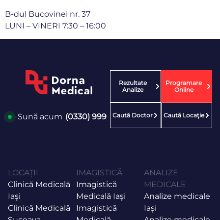
B-dul Bucovinei nr. 37
LUNI – VINERI 7:30 – 16:00
Rezultate
Programare
Analize
Online
Caută Doctor
Caută Locaţie
Sună acum
(0330) 999
LOCAȚII
IMAGISTICĂ
ANALIZE
Clinică Medicală
Imagistică
MEDICALE
Iaşi
Medicală Iaşi
Analize medicale
Clinică Medicală
Imagistică
Iași
Suceava
Medicală
Analize medicale