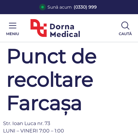
Sună acum
(0330) 999
Punct de
recoltare
Farcașa
Str. Ioan Luca nr. 73
LUNI – VINERI 7:00 – 1:00