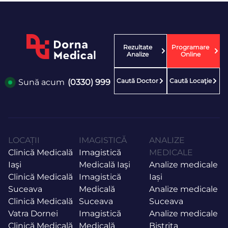
Rezultate
Programare
Analize
Online
Caută Doctor
Caută Locaţie
Sună acum
(0330) 999
LOCAȚII
IMAGISTICĂ
ANALIZE
Clinică Medicală
Imagistică
MEDICALE
Iaşi
Medicală Iaşi
Analize medicale
Clinică Medicală
Imagistică
Iași
Suceava
Medicală
Analize medicale
Clinică Medicală
Suceava
Suceava
Vatra Dornei
Imagistică
Analize medicale
Clinică Medicală
Medicală
Bistrița