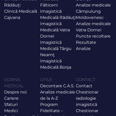
Rădăuţi
Fălticeni
Analize medicale
Clinică Medicală
Imagistică
Câmpulung
Cajvana
Medicală Rădăuţi
Moldovenesc
Imagistică
Analize medicale
Medicală Vatra
Vatra Dornei
Dornei
Puncte recoltare
Imagistică
Rezultate
Medicală Târgu
Analize
Neamţ
Imagistică
Medicală Borşa
DORNA
UTILE
CONTACT
MEDICAL
Decontare C.A.S.
Contact
Despre noi
Analize medicale
Chestionar
Cariere
de la A-Z
radiologie
Sfaturi
Program
imagistică
Medici
Fidelitate –
Chestionar