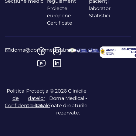
Secțiune medici
regulament
pacienți
Proiecte
laborator
europene
Statistici
Certificate
dorna@dornamedical.ro
Politica
Protecția
© 2026 Clinicile
de
datelor
Dorna Medical -
Confidențialitate
personale
Toate drepturile
rezervate.