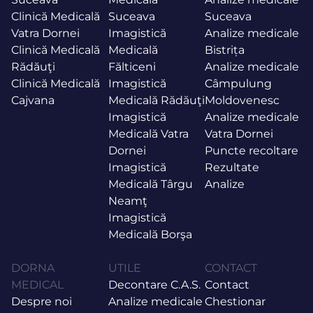
Clinică Medicală
Suceava
Suceava
Vatra Dornei
Imagistică
Analize medicale
Clinică Medicală
Medicală
Bistrița
Rădăuţi
Fălticeni
Analize medicale
Clinică Medicală
Imagistică
Câmpulung
Cajvana
Medicală Rădăuţi
Moldovenesc
Imagistică
Analize medicale
Medicală Vatra
Vatra Dornei
Dornei
Puncte recoltare
Imagistică
Rezultate
Medicală Târgu
Analize
Neamţ
Imagistică
Medicală Borşa
DORNA
UTILE
CONTACT
MEDICAL
Decontare C.A.S.
Contact
Despre noi
Analize medicale
Chestionar