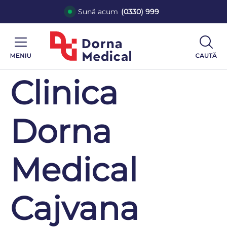
Sună acum
(0330) 999
Clinica
Dorna
Medical
Cajvana