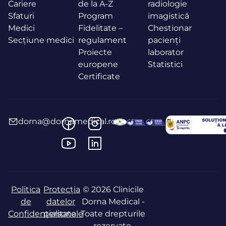
Cariere
de la A-Z
radiologie
Sfaturi
Program
imagistică
Medici
Fidelitate –
Chestionar
Secțiune medici
regulament
pacienți
Proiecte
laborator
europene
Statistici
Certificate
dorna@dornamedical.ro
Politica
Protecția
© 2026 Clinicile
de
datelor
Dorna Medical -
Confidențialitate
personale
Toate drepturile
rezervate.