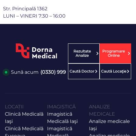
Str. Principală 1362
LUNI – VINERI 7:30 – 16:00
Rezultate
Programare
Analize
Online
Caută Doctor
Caută Locaţie
Sună acum
(0330) 999
LOCAȚII
IMAGISTICĂ
ANALIZE
Clinică Medicală
Imagistică
MEDICALE
Iaşi
Medicală Iaşi
Analize medicale
Clinică Medicală
Imagistică
Iași
Suceava
Medicală
Analize medicale