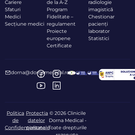
Cariere
de la A-Z
radiologie
Sfaturi
Program
imagistică
Medici
Fidelitate –
Chestionar
Secțiune medici
regulament
pacienți
Proiecte
laborator
europene
Statistici
Certificate
dorna@dornamedical.ro
Politica
Protecția
© 2026 Clinicile
de
datelor
Dorna Medical -
Confidențialitate
personale
Toate drepturile
rezervate.