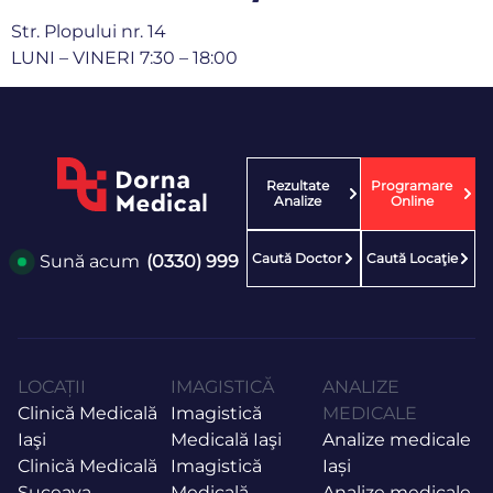
Str. Plopului nr. 14
LUNI – VINERI 7:30 – 18:00
Rezultate
Programare
Analize
Online
Caută Doctor
Caută Locaţie
Sună acum
(0330) 999
LOCAȚII
IMAGISTICĂ
ANALIZE
Clinică Medicală
Imagistică
MEDICALE
Iaşi
Medicală Iaşi
Analize medicale
Clinică Medicală
Imagistică
Iași
Suceava
Medicală
Analize medicale