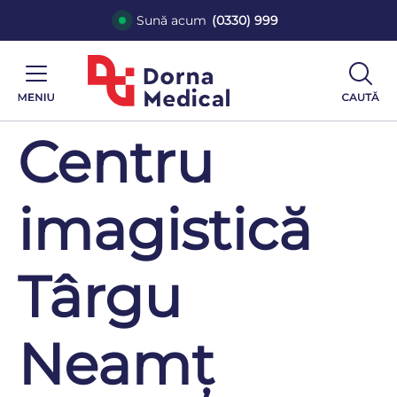
Sună acum
(0330) 999
Centru
imagistică
Târgu
Neamț