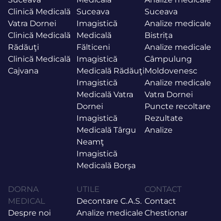
Clinică Medicală
Suceava
Suceava
Vatra Dornei
Imagistică
Analize medicale
Clinică Medicală
Medicală
Bistrița
Rădăuţi
Fălticeni
Analize medicale
Clinică Medicală
Imagistică
Câmpulung
Cajvana
Medicală Rădăuţi
Moldovenesc
Imagistică
Analize medicale
Medicală Vatra
Vatra Dornei
Dornei
Puncte recoltare
Imagistică
Rezultate
Medicală Târgu
Analize
Neamţ
Imagistică
Medicală Borşa
DORNA
UTILE
CONTACT
MEDICAL
Decontare C.A.S.
Contact
Despre noi
Analize medicale
Chestionar