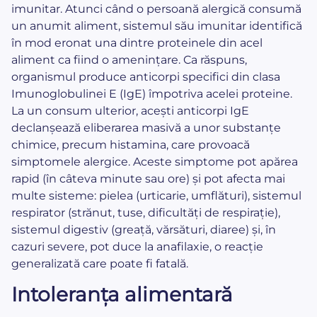
imunitar. Atunci când o persoană alergică consumă
un anumit aliment, sistemul său imunitar identifică
în mod eronat una dintre proteinele din acel
aliment ca fiind o amenințare. Ca răspuns,
organismul produce anticorpi specifici din clasa
Imunoglobulinei E (IgE) împotriva acelei proteine.
La un consum ulterior, acești anticorpi IgE
declanșează eliberarea masivă a unor substanțe
chimice, precum histamina, care provoacă
simptomele alergice. Aceste simptome pot apărea
rapid (în câteva minute sau ore) și pot afecta mai
multe sisteme: pielea (urticarie, umflături), sistemul
respirator (strănut, tuse, dificultăți de respirație),
sistemul digestiv (greață, vărsături, diaree) și, în
cazuri severe, pot duce la anafilaxie, o reacție
generalizată care poate fi fatală.
Intoleranța alimentară