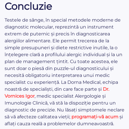
Concluzie
Testele de sânge, în special metodele moderne de
diagnostic molecular, reprezintă un instrument
extrem de puternic și precis în diagnosticarea
alergiilor alimentare. Ele permit trecerea de la
simple presupuneri și diete restrictive inutile, la o
înțelegere clară a profilului alergic individual și la un
plan de management țintit. Cu toate acestea, ele
sunt doar o piesă din puzzle-ul diagnosticului și
necesită obligatoriu interpretarea unui medic
specialist cu experiență. La Dorna Medical, echipa
noastră de specialiști, din care face parte și
Dr.
Vornices Igor
, medic specialist Alergologie și
Imunologie Clinică, vă stă la dispoziție pentru un
diagnostic de precizie. Nu lăsați simptomele neclare
să vă afecteze calitatea vieții;
programați-vă acum
și
aflați cauza reală a problemelor dumneavoastră.