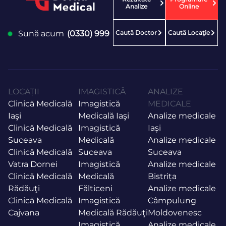
Analize
Online
Caută Doctor
Caută Locaţie
Sună acum
(0330) 999
LOCAȚII
IMAGISTICĂ
ANALIZE
Clinică Medicală
Imagistică
MEDICALE
Iaşi
Medicală Iaşi
Analize medicale
Clinică Medicală
Imagistică
Iași
Suceava
Medicală
Analize medicale
Clinică Medicală
Suceava
Suceava
Vatra Dornei
Imagistică
Analize medicale
Clinică Medicală
Medicală
Bistrița
Rădăuţi
Fălticeni
Analize medicale
Clinică Medicală
Imagistică
Câmpulung
Cajvana
Medicală Rădăuţi
Moldovenesc
Imagistică
Analize medicale