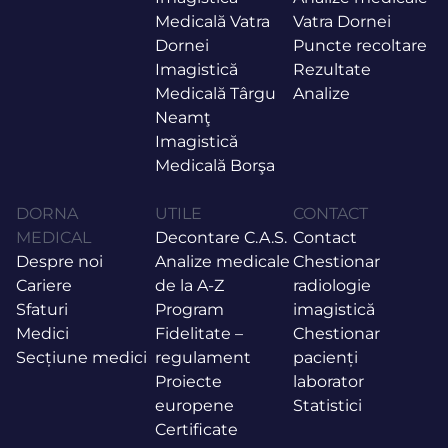
Medicală Vatra
Vatra Dornei
Dornei
Puncte recoltare
Imagistică
Rezultate
Medicală Târgu
Analize
Neamţ
Imagistică
Medicală Borşa
DORNA
UTILE
CONTACT
MEDICAL
Decontare C.A.S.
Contact
Despre noi
Analize medicale
Chestionar
Cariere
de la A-Z
radiologie
Sfaturi
Program
imagistică
Medici
Fidelitate –
Chestionar
Secțiune medici
regulament
pacienți
Proiecte
laborator
europene
Statistici
Certificate