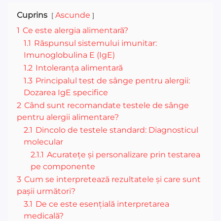
Cuprins
Ascunde
1
Ce este alergia alimentară?
1.1
Răspunsul sistemului imunitar:
Imunoglobulina E (IgE)
1.2
Intoleranța alimentară
1.3
Principalul test de sânge pentru alergii:
Dozarea IgE specifice
2
Când sunt recomandate testele de sânge
pentru alergii alimentare?
2.1
Dincolo de testele standard: Diagnosticul
molecular
2.1.1
Acuratețe și personalizare prin testarea
pe componente
3
Cum se interpretează rezultatele și care sunt
pașii următori?
3.1
De ce este esențială interpretarea
medicală?