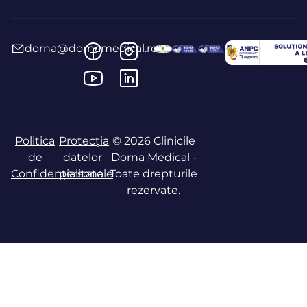
dorna@dornamedical.ro
Politica
Protecția
© 2026 Clinicile
de
datelor
Dorna Medical -
Confidențialitate
personale
Toate drepturile
rezervate.