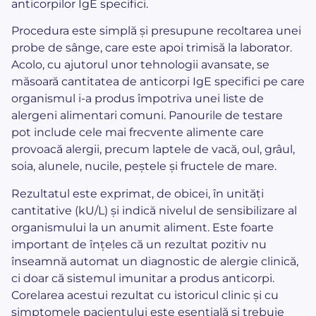
anticorpilor IgE specifici.
Procedura este simplă și presupune recoltarea unei
probe de sânge, care este apoi trimisă la laborator.
Acolo, cu ajutorul unor tehnologii avansate, se
măsoară cantitatea de anticorpi IgE specifici pe care
organismul i-a produs împotriva unei liste de
alergeni alimentari comuni. Panourile de testare
pot include cele mai frecvente alimente care
provoacă alergii, precum laptele de vacă, oul, grâul,
soia, alunele, nucile, peștele și fructele de mare.
Rezultatul este exprimat, de obicei, în unități
cantitative (kU/L) și indică nivelul de sensibilizare al
organismului la un anumit aliment. Este foarte
important de înțeles că un rezultat pozitiv nu
înseamnă automat un diagnostic de alergie clinică,
ci doar că sistemul imunitar a produs anticorpi.
Corelarea acestui rezultat cu istoricul clinic și cu
simptomele pacientului este esențială și trebuie