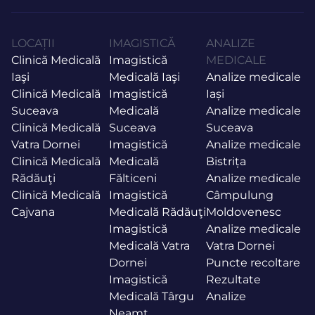
LOCAȚII
IMAGISTICĂ
ANALIZE
Clinică Medicală
Imagistică
MEDICALE
Iaşi
Medicală Iaşi
Analize medicale
Clinică Medicală
Imagistică
Iași
Suceava
Medicală
Analize medicale
Clinică Medicală
Suceava
Suceava
Vatra Dornei
Imagistică
Analize medicale
Clinică Medicală
Medicală
Bistrița
Rădăuţi
Fălticeni
Analize medicale
Clinică Medicală
Imagistică
Câmpulung
Cajvana
Medicală Rădăuţi
Moldovenesc
Imagistică
Analize medicale
Medicală Vatra
Vatra Dornei
Dornei
Puncte recoltare
Imagistică
Rezultate
Medicală Târgu
Analize
Neamţ