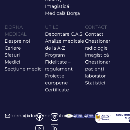
Imagistică
Medicală Borşa
DORNA
UTILE
CONTACT
MEDICAL
Decontare C.A.S.
Contact
Despre noi
Analize medicale
Chestionar
Cariere
de la A-Z
radiologie
Sfaturi
Program
imagistică
Medici
Fidelitate –
Chestionar
Secțiune medici
regulament
pacienți
Proiecte
laborator
europene
Statistici
Certificate
dorna@dornamedical.ro