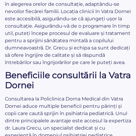
în alegerea orelor de consultație, adaptându-se
nevoilor fiecărei familii. Locația clinicii în Vatra Dornei
este accesibilă, asigurându-se că ajungeți ușor la
consultație. Asigurându-vă de o programare în timp
util, puteți începe procesul de evaluare și tratament
pentru a sprijini sănătatea mintală a copilului
dumneavoastră. Dr. Grecu și echipa sa sunt dedicați
să ofere îngrijire de calitate și să răspundă
întrebărilor sau îngrijorărilor pe care le puteți avea.
Beneficiile consultării la Vatra
Dornei
Consultarea la Policlinica Dorna Medical din Vatra
Dornei aduce multiple beneficii pentru părinți și
copii care caută sprijin în psihiatria pediatrică. Unul
dintre principalele avantaje este accesul la expertiza
dr. Laura Grecu, un specialist dedicat și cu
experiență în domeniul psihiatriei pediatrice.