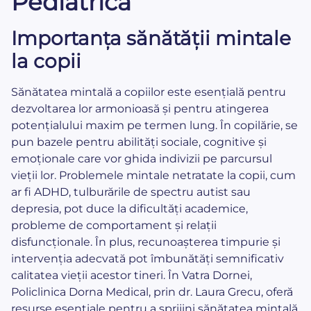
Pediatrică
Importanța sănătății mintale
la copii
Sănătatea mintală a copiilor este esențială pentru
dezvoltarea lor armonioasă și pentru atingerea
potențialului maxim pe termen lung. În copilărie, se
pun bazele pentru abilități sociale, cognitive și
emoționale care vor ghida indivizii pe parcursul
vieții lor. Problemele mintale netratate la copii, cum
ar fi ADHD, tulburările de spectru autist sau
depresia, pot duce la dificultăți academice,
probleme de comportament și relații
disfuncționale. În plus, recunoașterea timpurie și
intervenția adecvată pot îmbunătăți semnificativ
calitatea vieții acestor tineri. În Vatra Dornei,
Policlinica Dorna Medical, prin dr. Laura Grecu, oferă
resurse esențiale pentru a sprijini sănătatea mintală