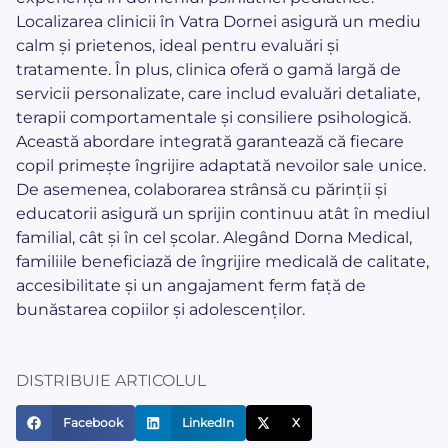
Localizarea clinicii în Vatra Dornei asigură un mediu
calm și prietenos, ideal pentru evaluări și
tratamente. În plus, clinica oferă o gamă largă de
servicii personalizate, care includ evaluări detaliate,
terapii comportamentale și consiliere psihologică.
Această abordare integrată garantează că fiecare
copil primește îngrijire adaptată nevoilor sale unice.
De asemenea, colaborarea strânsă cu părinții și
educatorii asigură un sprijin continuu atât în mediul
familial, cât și în cel școlar. Alegând Dorna Medical,
familiile beneficiază de îngrijire medicală de calitate,
accesibilitate și un angajament ferm față de
bunăstarea copiilor și adolescenților.
DISTRIBUIE ARTICOLUL
Facebook
LinkedIn
X