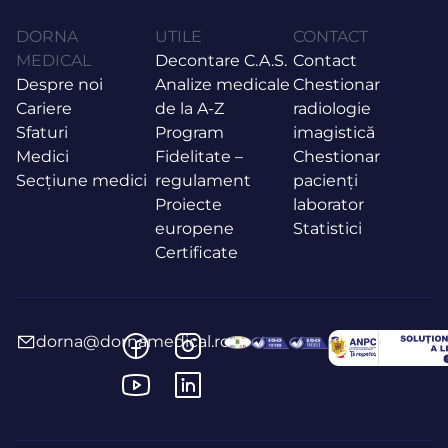
DORNA
UTILE
CONTACT
MEDICAL
Decontare C.A.S.
Contact
Despre noi
Analize medicale
Chestionar
Cariere
de la A-Z
radiologie
Sfaturi
Program
imagistică
Medici
Fidelitate –
Chestionar
Secțiune medici
regulament
pacienți
Proiecte
laborator
europene
Statistici
Certificate
dorna@dornamedical.ro