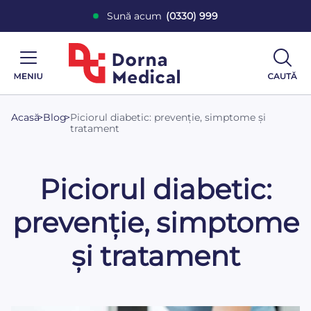
Sună acum
(0330) 999
Acasă
>
Blog
>
Piciorul diabetic: prevenție, simptome și
tratament
Piciorul diabetic:
prevenție, simptome
și tratament