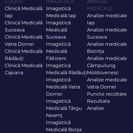
LOCAȚII
IMAGISTICĂ
ANALIZE
Clinică Medicală
Imagistică
MEDICALE
Iaşi
Medicală Iaşi
Analize medicale
Clinică Medicală
Imagistică
Iași
Suceava
Medicală
Analize medicale
Clinică Medicală
Suceava
Suceava
Vatra Dornei
Imagistică
Analize medicale
Clinică Medicală
Medicală
Bistrița
Rădăuţi
Fălticeni
Analize medicale
Clinică Medicală
Imagistică
Câmpulung
Cajvana
Medicală Rădăuţi
Moldovenesc
Imagistică
Analize medicale
Medicală Vatra
Vatra Dornei
Dornei
Puncte recoltare
Imagistică
Rezultate
Medicală Târgu
Analize
Neamţ
Imagistică
Medicală Borşa