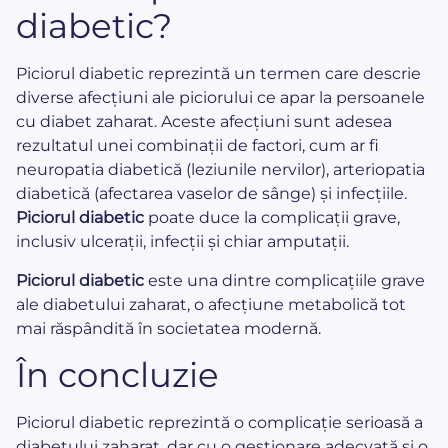
diabetic?
Piciorul diabetic reprezintă un termen care descrie
diverse afecțiuni ale piciorului ce apar la persoanele
cu diabet zaharat. Aceste afecțiuni sunt adesea
rezultatul unei combinații de factori, cum ar fi
neuropatia diabetică (leziunile nervilor), arteriopatia
diabetică (afectarea vaselor de sânge) și infecțiile.
Piciorul diabetic
poate duce la complicații grave,
inclusiv ulcerații, infecții și chiar amputații.
Piciorul diabetic
este una dintre complicațiile grave
ale diabetului zaharat, o afecțiune metabolică tot
mai răspândită în societatea modernă.
În concluzie
Piciorul diabetic reprezintă o complicație serioasă a
diabetului zaharat, dar cu o gestionare adecvată și o