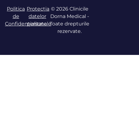
Politica
Protecția
© 2026 Clinicile
de
datelor
Dorna Medical -
Confidențialitate
personale
Toate drepturile
rezervate.