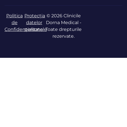
Politica
Protecția
© 2026 Clinicile
de
datelor
Dorna Medical -
Confidențialitate
personale
Toate drepturile
rezervate.