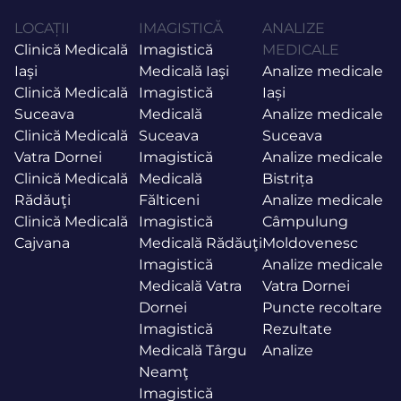
LOCAȚII
IMAGISTICĂ
ANALIZE
Clinică Medicală
Imagistică
MEDICALE
Iaşi
Medicală Iaşi
Analize medicale
Clinică Medicală
Imagistică
Iași
Suceava
Medicală
Analize medicale
Clinică Medicală
Suceava
Suceava
Vatra Dornei
Imagistică
Analize medicale
Clinică Medicală
Medicală
Bistrița
Rădăuţi
Fălticeni
Analize medicale
Clinică Medicală
Imagistică
Câmpulung
Cajvana
Medicală Rădăuţi
Moldovenesc
Imagistică
Analize medicale
Medicală Vatra
Vatra Dornei
Dornei
Puncte recoltare
Imagistică
Rezultate
Medicală Târgu
Analize
Neamţ
Imagistică