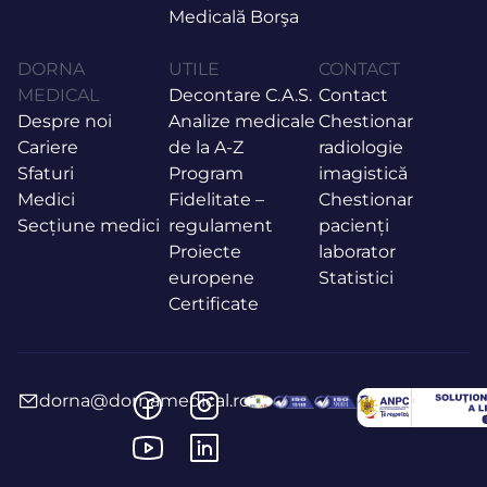
Medicală Borşa
DORNA
UTILE
CONTACT
MEDICAL
Decontare C.A.S.
Contact
Despre noi
Analize medicale
Chestionar
Cariere
de la A-Z
radiologie
Sfaturi
Program
imagistică
Medici
Fidelitate –
Chestionar
Secțiune medici
regulament
pacienți
Proiecte
laborator
europene
Statistici
Certificate
dorna@dornamedical.ro