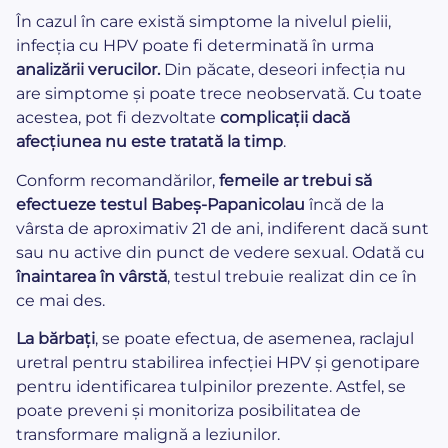
În cazul în care există simptome la nivelul pielii,
infecția cu HPV poate fi determinată în urma
analizării verucilor.
Din păcate, deseori infecția nu
are simptome și poate trece neobservată. Cu toate
acestea, pot fi dezvoltate
complicații dacă
afecțiunea nu este tratată la timp
.
Conform recomandărilor,
femeile ar trebui să
efectueze testul Babeș-Papanicolau
încă de la
vârsta de aproximativ 21 de ani, indiferent dacă sunt
sau nu active din punct de vedere sexual. Odată cu
înaintarea în vârstă
, testul trebuie realizat din ce în
ce mai des.
La bărbați
, se poate efectua, de asemenea, raclajul
uretral pentru stabilirea infecției HPV și genotipare
pentru identificarea tulpinilor prezente. Astfel, se
poate preveni și monitoriza posibilitatea de
transformare malignă a leziunilor.