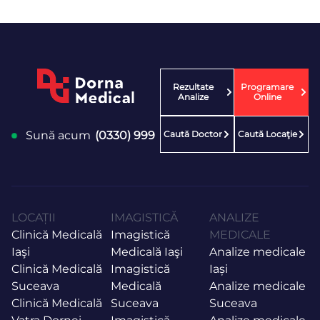
Rezultate
Programare
Analize
Online
Caută Doctor
Caută Locaţie
Sună acum
(0330) 999
LOCAȚII
IMAGISTICĂ
ANALIZE
Clinică Medicală
Imagistică
MEDICALE
Iaşi
Medicală Iaşi
Analize medicale
Clinică Medicală
Imagistică
Iași
Suceava
Medicală
Analize medicale
Clinică Medicală
Suceava
Suceava