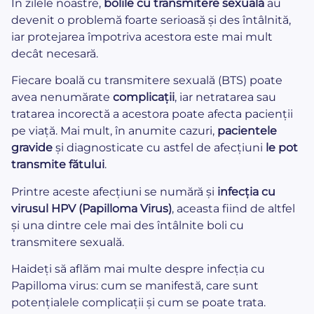
În zilele noastre,
bolile cu transmitere sexuală
au
devenit o problemă foarte serioasă și des întâlnită,
iar protejarea împotriva acestora este mai mult
decât necesară.
Fiecare boală cu transmitere sexuală (BTS) poate
avea nenumărate
complicații
, iar netratarea sau
tratarea incorectă a acestora poate afecta pacienții
pe viață. Mai mult, în anumite cazuri,
pacientele
gravide
și diagnosticate cu astfel de afecțiuni
le pot
transmite fătului
.
Printre aceste afecțiuni se numără și
infecția cu
virusul HPV (Papilloma Virus)
, aceasta fiind de altfel
și una dintre cele mai des întâlnite boli cu
transmitere sexuală.
Haideți să aflăm mai multe despre infecția cu
Papilloma virus: cum se manifestă, care sunt
potențialele complicații și cum se poate trata.