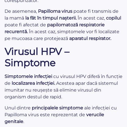
corespunzător.
De asemenea,
Papilloma virus
poate fi transmis de
la mamă
la făt în timpul nașterii.
În acest caz,
copilul
poate fi afectat de
papilomatoză respiratorie
recurentă.
În acest caz, simptomele vor fi localizate
pe mucoasa care protejează
aparatul respirator.
Virusul HPV –
Simptome
Simptomele infecției
cu virusul HPV diferă în funcție
de
localizarea infecției.
Acestea apar dacă sistemul
imunitar nu reușește să elimine virusul din
organism destul de rapid.
Unul dintre
principalele simptome
ale infecției cu
Papilloma virus este reprezentat de
verucile
genitale
.