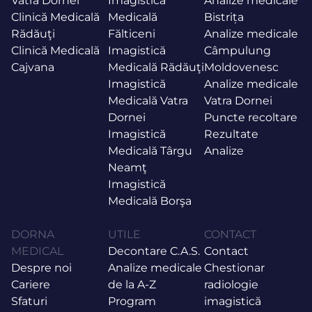
Vatra Dornei
Imagistică
Analize medicale
Clinică Medicală
Medicală
Bistrița
Rădăuţi
Fălticeni
Analize medicale
Clinică Medicală
Imagistică
Câmpulung
Cajvana
Medicală Rădăuţi
Moldovenesc
Imagistică
Analize medicale
Medicală Vatra
Vatra Dornei
Dornei
Puncte recoltare
Imagistică
Rezultate
Medicală Târgu
Analize
Neamţ
Imagistică
Medicală Borşa
DORNA
UTILE
CONTACT
MEDICAL
Decontare C.A.S.
Contact
Despre noi
Analize medicale
Chestionar
Cariere
de la A-Z
radiologie
Sfaturi
Program
imagistică