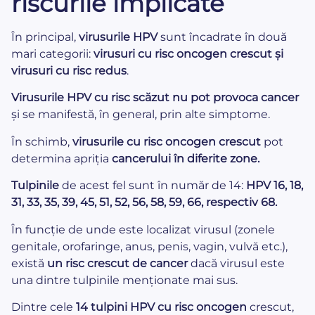
riscurile implicate
În principal,
virusurile HPV
sunt încadrate în două
mari categorii:
virusuri cu risc oncogen crescut și
virusuri cu risc redus
.
Virusurile HPV cu risc scăzut nu pot provoca cancer
și se manifestă, în general, prin alte simptome.
În schimb,
virusurile cu risc oncogen
crescut
pot
determina apriția
cancerului în diferite zone.
Tulpinile
de acest fel sunt în număr de 14:
HPV 16, 18,
31, 33, 35, 39, 45, 51, 52, 56, 58, 59, 66, respectiv 68.
În funcție de unde este localizat virusul (zonele
genitale, orofaringe, anus, penis, vagin, vulvă etc.),
există
un risc crescut de cancer
dacă virusul este
una dintre tulpinile menționate mai sus.
Dintre cele
14 tulpini HPV cu risc oncogen
crescut,