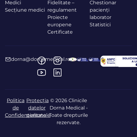
Medici
Fidelitate –
Chestionar
Secțiune medici
regulament
pacienți
Proiecte
laborator
europene
Statistici
Certificate
dorna@dornamedical.ro
Politica
Protecția
© 2026 Clinicile
de
datelor
Dorna Medical -
Confidențialitate
personale
Toate drepturile
rezervate.