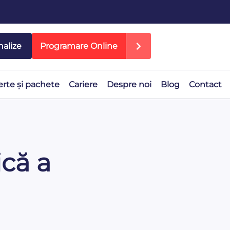
nalize
Programare Online
erte și pachete
Cariere
Despre noi
Blog
Contact
ică a