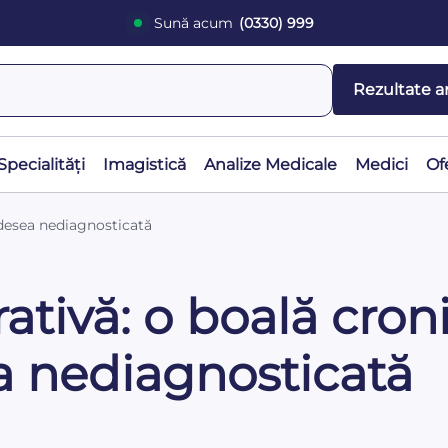
Sună acum
(0330) 999
Rezultate a
Specialități
Imagistică
Analize Medicale
Medici
Of
 adesea nediagnosticată
ativă: o boală cron
ea nediagnosticată