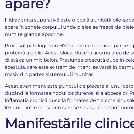
apare?
Hidradenita supurativă este o boală a unității pilo-seba
apare în zonele corpului unde pielea se freacă de piel
numite glande apocrine.
Procesul patologic din HS începe cu blocarea părții sup
proteină a pielii). Acest blocaj duce la acumularea de seb
dilată ca un mic balon. Presiunea crescută duce în cele
acestuia, care este extrem de iritant, se varsă în derm
masiv din partea sistemului imunitar.
Acest eveniment este punctul de plecare al unui cerc v
ducând la formarea nodulilor dureroși și a abceselor. 
inflamația cronică duce la formarea de traiecte sinusa
leziunile între ele și prin care se scurge constant puroi – ș
Manifestările clinic