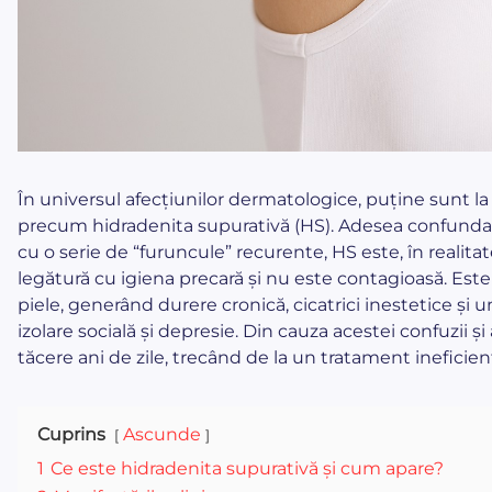
În universul afecțiunilor dermatologice, puține sunt la
precum hidradenita supurativă (HS). Adesea confundată
cu o serie de “furuncule” recurente, HS este, în realitate
legătură cu igiena precară și nu este contagioasă. Este
piele, generând durere cronică, cicatrici inestetice și
izolare socială și depresie. Din cauza acestei confuzii și
tăcere ani de zile, trecând de la un tratament ineficient
Cuprins
Ascunde
1
Ce este hidradenita supurativă și cum apare?