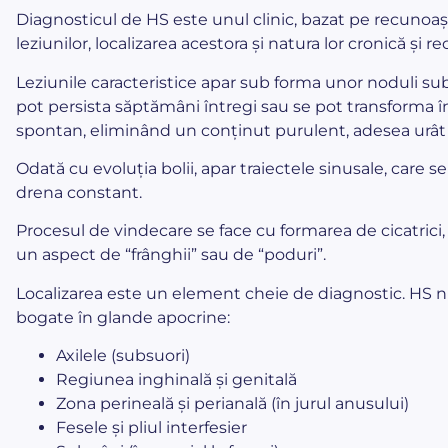
Diagnosticul de HS este unul clinic, bazat pe recunoaște
leziunilor, localizarea acestora și natura lor cronică și r
Leziunile caracteristice apar sub forma unor noduli sub
pot persista săptămâni întregi sau se pot transforma î
spontan, eliminând un conținut purulent, adesea urât 
Odată cu evoluția bolii, apar traiectele sinusale, care se
drena constant.
Procesul de vindecare se face cu formarea de cicatrici, ca
un aspect de “frânghii” sau de “poduri”.
Localizarea este un element cheie de diagnostic. HS n
bogate în glande apocrine:
Axilele (subsuori)
Regiunea inghinală și genitală
Zona perineală și perianală (în jurul anusului)
Fesele și pliul interfesier