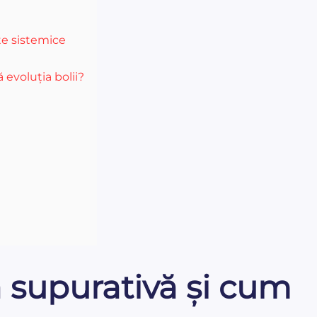
țe sistemice
 evoluția bolii?
a supurativă și cum