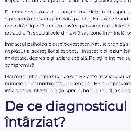
impact profund asupra sănătății fizice și psihologice a 
Durerea cronică este, poate, cel mai debilitant aspect
o prezență constantă în viața pacienților, exacerbându
necesită o igienă meticuloasă și pansamente zilnice, cee
retractile, în special cele din axilă sau zona inghinală, p
Impactul psihologic este devastator. Natura cronică și 
neplăcut al secrețiilor și aspectul inestetic al leziunilo
anxietate, depresie și izolare socială. Relațiile intime
compromisă.
Mai mult, inflamația cronică din HS este asociată cu un
numele de comorbidități. Pacienții cu HS au o prevale
inflamatorii intestinale (în special boala Crohn), a spond
De ce diagnosticul
întârziat?