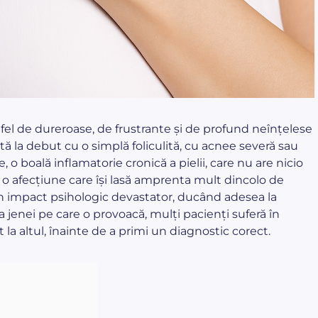
 fel de dureroase, de frustrante și de profund neînțelese
 la debut cu o simplă foliculită, cu acnee severă sau
, o boală inflamatorie cronică a pielii, care nu are nicio
 o afecțiune care își lasă amprenta mult dincolo de
 un impact psihologic devastator, ducând adesea la
 a jenei pe care o provoacă, mulți pacienți suferă în
 la altul, înainte de a primi un diagnostic corect.