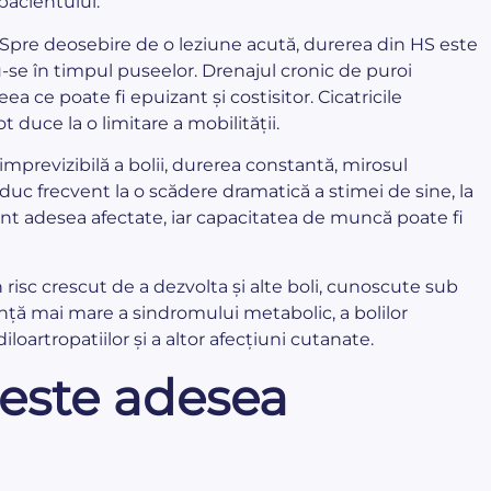
pacientului.
. Spre deosebire de o leziune acută, durerea din HS este
-se în timpul puseelor. Drenajul cronic de puroi
a ce poate fi epuizant și costisitor. Cicatricile
ot duce la o limitare a mobilității.
imprevizibilă a bolii, durerea constantă, mirosul
r duc frecvent la o scădere dramatică a stimei de sine, la
 sunt adesea afectate, iar capacitatea de muncă poate fi
 risc crescut de a dezvolta și alte boli, cunoscute sub
nță mai mare a sindromului metabolic, a bolilor
iloartropatiilor și a altor afecțiuni cutanate.
 este adesea