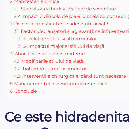
2
Manifestările clinice
2.1
Stadializarea hurley: gradele de severitate
2.2
Impactul dincolo de piele: o boală cu consecin
3
De ce diagnosticul este adesea întârziat?
3.1
Factori declanșatori și agravanți: ce influențează
3.1.1
Rolul geneticii și al hormonilor
3.1.2
Impactul major al stilului de viață
4
Abordări terapeutice moderne
4.1
Modificările stilului de viață
4.2
Tratamentul medicamentos
4.3
Intervențiile chirurgicale: când sunt necesare?
5
Managementul durerii și îngrijirea zilnică
6
Concluzie
Ce este hidradenit