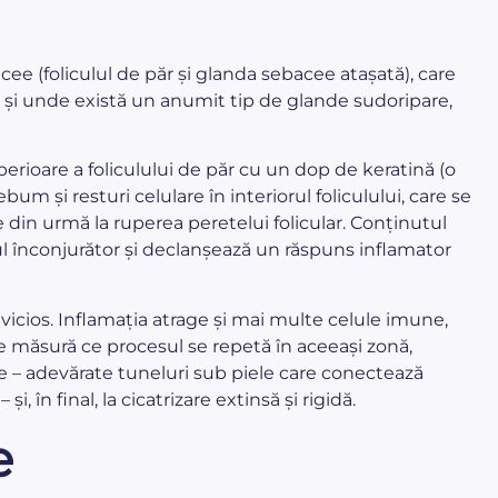
cee (foliculul de păr și glanda sebacee atașată), care
e și unde există un anumit tip de glande sudoripare,
erioare a foliculului de păr cu un dop de keratină (o
um și resturi celulare în interiorul foliculului, care se
 din urmă la ruperea peretelui folicular. Conținutul
ul înconjurător și declanșează un răspuns inflamator
icios. Inflamația atrage și mai multe celule imune,
Pe măsură ce procesul se repetă în aceeași zonă,
le – adevărate tuneluri sub piele care conectează
i, în final, la cicatrizare extinsă și rigidă.
e