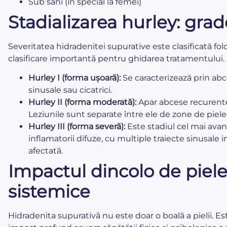
Sub sâni (în special la femei)
Stadializarea hurley: grad
Severitatea hidradenitei supurative este clasificată folo
clasificare importantă pentru ghidarea tratamentului.
Hurley I (forma ușoară):
Se caracterizează prin abc
sinusale sau cicatrici.
Hurley II (forma moderată):
Apar abcese recurente, 
Leziunile sunt separate între ele de zone de piel
Hurley III (forma severă):
Este stadiul cel mai avans
inflamatorii difuze, cu multiple traiecte sinusale 
afectată.
Impactul dincolo de piele
sistemice
Hidradenita supurativă nu este doar o boală a pielii. Es