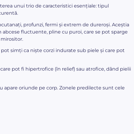
rea unui trio de caracteristici esențiale: tipul
ecurentă.
cutanați, profunzi, fermi și extrem de dureroși. Aceștia
n abcese fluctuente, pline cu puroi, care se pot sparge
mirositor.
 pot simți ca niște corzi indurate sub piele și care pot
re pot fi hipertrofice (în relief) sau atrofice, dând pielii
u apare oriunde pe corp. Zonele predilecte sunt cele