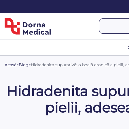
Acasă
>
Blog
>
Hidradenita supurativă: o boală cronică a pielii,
Hidradenita supur
pielii, ades