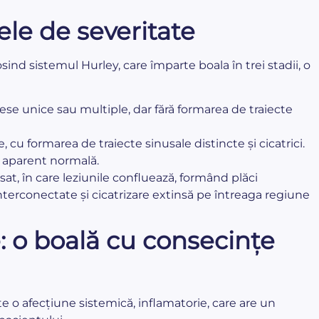
ele de severitate
sind sistemul Hurley, care împarte boala în trei stadii, o
ese unice sau multiple, dar fără formarea de traiecte
cu formarea de traiecte sinusale distincte și cicatrici.
e aparent normală.
at, în care leziunile confluează, formând plăci
interconectate și cicatrizare extinsă pe întreaga regiune
: o boală cu consecințe
te o afecțiune sistemică, inflamatorie, care are un