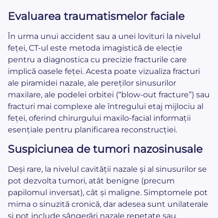
Evaluarea traumatismelor faciale
În urma unui accident sau a unei lovituri la nivelul
feței, CT-ul este metoda imagistică de elecție
pentru a diagnostica cu precizie fracturile care
implică oasele feței. Acesta poate vizualiza fracturi
ale piramidei nazale, ale pereților sinusurilor
maxilare, ale podelei orbitei (“blow-out fracture”) sau
fracturi mai complexe ale întregului etaj mijlociu al
feței, oferind chirurgului maxilo-facial informații
esențiale pentru planificarea reconstrucției.
Suspiciunea de tumori nazosinusale
Deși rare, la nivelul cavității nazale și al sinusurilor se
pot dezvolta tumori, atât benigne (precum
papilomul inversat), cât și maligne. Simptomele pot
mima o sinuzită cronică, dar adesea sunt unilaterale
și pot include sângerări nazale repetate sau