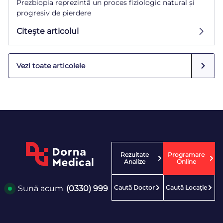
Prezbiopia reprezintă un proces fiziologic natural și
progresiv de pierdere
Citeşte articolul
Vezi toate articolele
Rezultate
Programare
Analize
Online
Caută Doctor
Caută Locaţie
Sună acum
(0330) 999