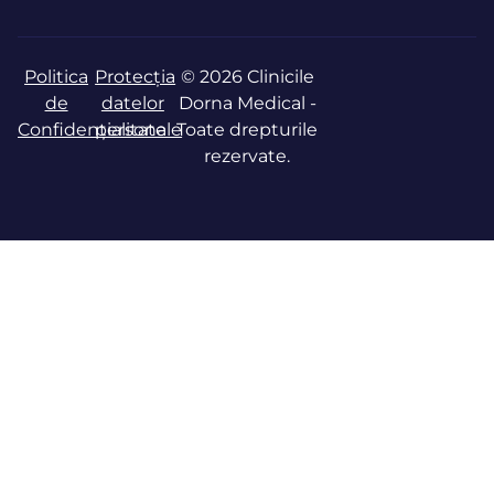
Politica
Protecția
© 2026 Clinicile
de
datelor
Dorna Medical -
Confidențialitate
personale
Toate drepturile
rezervate.