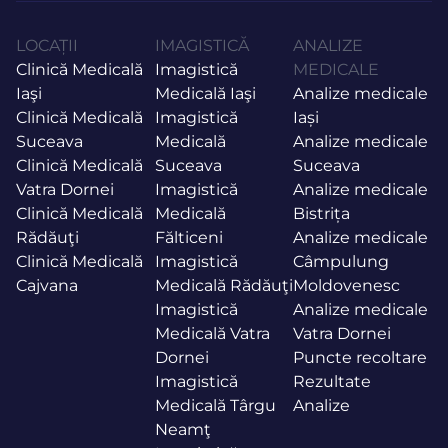
LOCAȚII
IMAGISTICĂ
ANALIZE
Clinică Medicală
Imagistică
MEDICALE
Iaşi
Medicală Iaşi
Analize medicale
Clinică Medicală
Imagistică
Iași
Suceava
Medicală
Analize medicale
Clinică Medicală
Suceava
Suceava
Vatra Dornei
Imagistică
Analize medicale
Clinică Medicală
Medicală
Bistrița
Rădăuţi
Fălticeni
Analize medicale
Clinică Medicală
Imagistică
Câmpulung
Cajvana
Medicală Rădăuţi
Moldovenesc
Imagistică
Analize medicale
Medicală Vatra
Vatra Dornei
Dornei
Puncte recoltare
Imagistică
Rezultate
Medicală Târgu
Analize
Neamţ