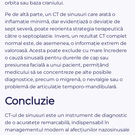
orbita sau baza craniului.
Pe de altă parte, un CT de sinusuri care arată o
inflamație minimă, dar evidențiază o deviație de
sept severă, poate reorienta strategia terapeutică
către o septoplastie. Invers, un rezultat CT complet
normal este, de asemenea, o informație extrem de
valoroasă. Acesta poate exclude cu mare încredere
o cauză sinusală pentru durerile de cap sau
presiunea facială a unui pacient, permițând
medicului să se concentreze pe alte posibile
diagnostice, precum o migrenă, o nevralgie sau o
problemă de articulație temporo-mandibulară.
Concluzie
CT-ul de sinusuri este un instrument de diagnostic
de o acuratețe remarcabilă, indispensabil în
managementul modern al afecțiunilor nazosinusale