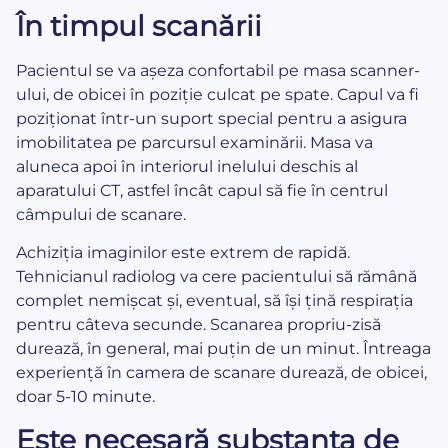
În timpul scanării
Pacientul se va așeza confortabil pe masa scanner-
ului, de obicei în poziție culcat pe spate. Capul va fi
poziționat într-un suport special pentru a asigura
imobilitatea pe parcursul examinării. Masa va
aluneca apoi în interiorul inelului deschis al
aparatului CT, astfel încât capul să fie în centrul
câmpului de scanare.
Achiziția imaginilor este extrem de rapidă.
Tehnicianul radiolog va cere pacientului să rămână
complet nemișcat și, eventual, să își țină respirația
pentru câteva secunde. Scanarea propriu-zisă
durează, în general, mai puțin de un minut. Întreaga
experiență în camera de scanare durează, de obicei,
doar 5-10 minute.
Este necesară substanța de