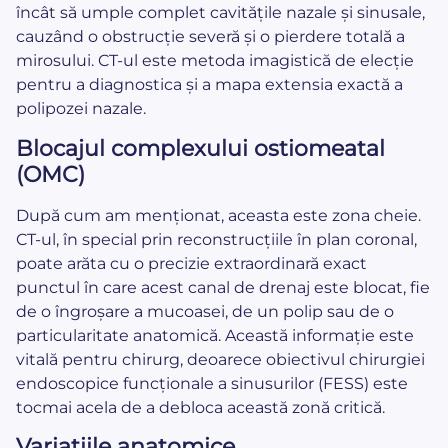
încât să umple complet cavitățile nazale și sinusale,
cauzând o obstrucție severă și o pierdere totală a
mirosului. CT-ul este metoda imagistică de elecție
pentru a diagnostica și a mapa extensia exactă a
polipozei nazale.
Blocajul complexului ostiomeatal
(OMC)
După cum am menționat, aceasta este zona cheie.
CT-ul, în special prin reconstrucțiile în plan coronal,
poate arăta cu o precizie extraordinară exact
punctul în care acest canal de drenaj este blocat, fie
de o îngroșare a mucoasei, de un polip sau de o
particularitate anatomică. Această informație este
vitală pentru chirurg, deoarece obiectivul chirurgiei
endoscopice funcționale a sinusurilor (FESS) este
tocmai acela de a debloca această zonă critică.
Variațiile anatomice