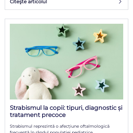
Citeşte articolul
Strabismul la copii: tipuri, diagnostic și
tratament precoce
Strabismul reprezintă o afecțiune oftalmologică
frecventă în rândul populației pediatrice,