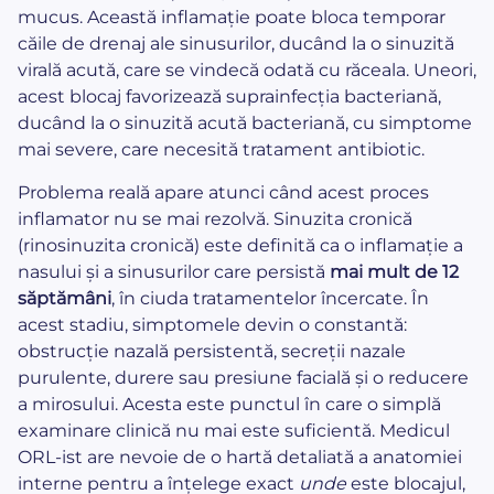
mucus. Această inflamație poate bloca temporar
căile de drenaj ale sinusurilor, ducând la o sinuzită
virală acută, care se vindecă odată cu răceala. Uneori,
acest blocaj favorizează suprainfecția bacteriană,
ducând la o sinuzită acută bacteriană, cu simptome
mai severe, care necesită tratament antibiotic.
Problema reală apare atunci când acest proces
inflamator nu se mai rezolvă. Sinuzita cronică
(rinosinuzita cronică) este definită ca o inflamație a
nasului și a sinusurilor care persistă
mai mult de 12
săptămâni
, în ciuda tratamentelor încercate. În
acest stadiu, simptomele devin o constantă:
obstrucție nazală persistentă, secreții nazale
purulente, durere sau presiune facială și o reducere
a mirosului. Acesta este punctul în care o simplă
examinare clinică nu mai este suficientă. Medicul
ORL-ist are nevoie de o hartă detaliată a anatomiei
interne pentru a înțelege exact
unde
este blocajul,