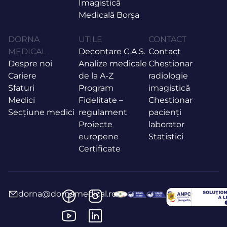
Imagistică
Medicală Borşa
DORNA
UTILE
CONTACT
MEDICAL
Decontare C.A.S.
Contact
Despre noi
Analize medicale
Chestionar
Cariere
de la A-Z
radiologie
Sfaturi
Program
imagistică
Medici
Fidelitate –
Chestionar
Secțiune medici
regulament
pacienți
Proiecte
laborator
europene
Statistici
Certificate
dorna@dornamedical.ro