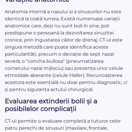
Anatomia internă a nasului și a sinusurilor nu este
identică la toată lumea. Există numeroase variații
anatomice care, deși nu sunt boli în sine, pot
predispune o persoană la dezvoltarea sinuzitei
cronice, prin îngustarea căilor de drenaj. CT-ul este
singura metodă care poate identifica aceste
particularități, precum o deviație de sept nazal
severă, o “concha bullosa” (pneumatizarea
cornetului nazal mijlociu) sau prezența unor celule
etmoidale aberante (celule Haller). Recunoașterea
acestora este esențială nu doar pentru diagnostic, ci
și pentru siguranța actului chirurgical.
Evaluarea extinderii bolii și a
posibilelor complicații
CT-ul permite o evaluare completă a tuturor celor
patru perechi de sinusuri (maxilare, frontale,