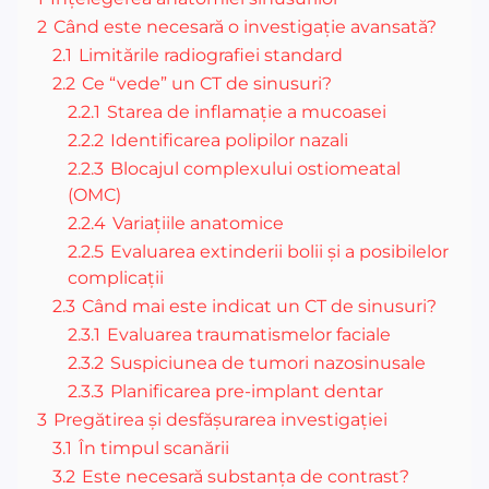
2
Când este necesară o investigație avansată?
2.1
Limitările radiografiei standard
2.2
Ce “vede” un CT de sinusuri?
2.2.1
Starea de inflamație a mucoasei
2.2.2
Identificarea polipilor nazali
2.2.3
Blocajul complexului ostiomeatal
(OMC)
2.2.4
Variațiile anatomice
2.2.5
Evaluarea extinderii bolii și a posibilelor
complicații
2.3
Când mai este indicat un CT de sinusuri?
2.3.1
Evaluarea traumatismelor faciale
2.3.2
Suspiciunea de tumori nazosinusale
2.3.3
Planificarea pre-implant dentar
3
Pregătirea și desfășurarea investigației
3.1
În timpul scanării
3.2
Este necesară substanța de contrast?