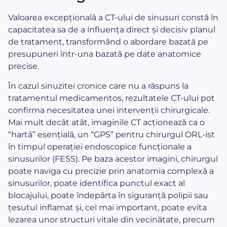
Valoarea excepțională a CT-ului de sinusuri constă în
capacitatea sa de a influența direct și decisiv planul
de tratament, transformând o abordare bazată pe
presupuneri într-una bazată pe date anatomice
precise.
În cazul sinuzitei cronice care nu a răspuns la
tratamentul medicamentos, rezultatele CT-ului pot
confirma necesitatea unei intervenții chirurgicale.
Mai mult decât atât, imaginile CT acționează ca o
“hartă” esențială, un “GPS” pentru chirurgul ORL-ist
în timpul operației endoscopice funcționale a
sinusurilor (FESS). Pe baza acestor imagini, chirurgul
poate naviga cu precizie prin anatomia complexă a
sinusurilor, poate identifica punctul exact al
blocajului, poate îndepărta în siguranță polipii sau
țesutul inflamat și, cel mai important, poate evita
lezarea unor structuri vitale din vecinătate, precum