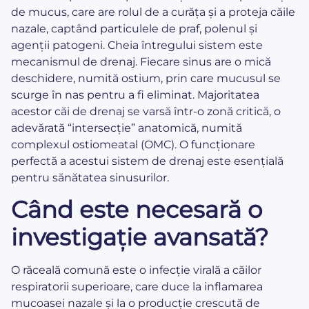
de mucus, care are rolul de a curăța și a proteja căile
nazale, captând particulele de praf, polenul și
agenții patogeni. Cheia întregului sistem este
mecanismul de drenaj. Fiecare sinus are o mică
deschidere, numită ostium, prin care mucusul se
scurge în nas pentru a fi eliminat. Majoritatea
acestor căi de drenaj se varsă într-o zonă critică, o
adevărată “intersecție” anatomică, numită
complexul ostiomeatal (OMC). O funcționare
perfectă a acestui sistem de drenaj este esențială
pentru sănătatea sinusurilor.
Când este necesară o
investigație avansată?
O răceală comună este o infecție virală a căilor
respiratorii superioare, care duce la inflamarea
mucoasei nazale și la o producție crescută de