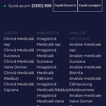
Caută Doctor
Caută Locaţie
Sună acum
(0330) 999
LOCAȚII
IMAGISTICĂ
ANALIZE
Clinică Medicală
Imagistică
MEDICALE
Iaşi
Medicală Iaşi
Analize medicale
Clinică Medicală
Imagistică
Iași
Suceava
Medicală
Analize medicale
Clinică Medicală
Suceava
Suceava
Vatra Dornei
Imagistică
Analize medicale
Clinică Medicală
Medicală
Bistrița
Rădăuţi
Fălticeni
Analize medicale
Clinică Medicală
Imagistică
Câmpulung
Cajvana
Medicală Rădăuţi
Moldovenesc
Imagistică
Analize medicale
Medicală Vatra
Vatra Dornei