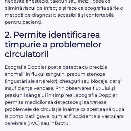
necesită anestezie, tăieturi sau incizii, ceea ce
elimină riscul de infecție și face ca ecografia să fie o
metodă de diagnostic accesibilă și confortabilă
pentru pacienți.
2.
Permite identificarea
timpurie a problemelor
circulatorii
Ecografia Doppler poate detecta cu precizie
anomalii în fluxul sanguin, precum stenoze
(îngustări ale arterelor), cheaguri sau blocaje, dar și
insuficiențe venoase. Prin observarea fluxului și
presiunii sângelui în timp real, ecografia Doppler
permite medicilor să detecteze și să trateze
problemele de circulație înainte ca acestea să ducă
la complicații grave, cum ar fi accidentele vasculare
cerebrale (AVC) sau infarctul.