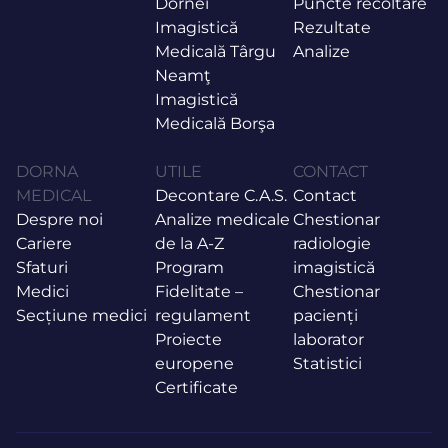
Dornei
Puncte recoltare
Imagistică
Rezultate
Medicală Târgu
Analize
Neamţ
Imagistică
Medicală Borşa
DORNA
UTILE
CONTACT
MEDICAL
Decontare C.A.S.
Contact
Despre noi
Analize medicale
Chestionar
Cariere
de la A-Z
radiologie
Sfaturi
Program
imagistică
Medici
Fidelitate –
Chestionar
Secțiune medici
regulament
pacienți
Proiecte
laborator
europene
Statistici
Certificate