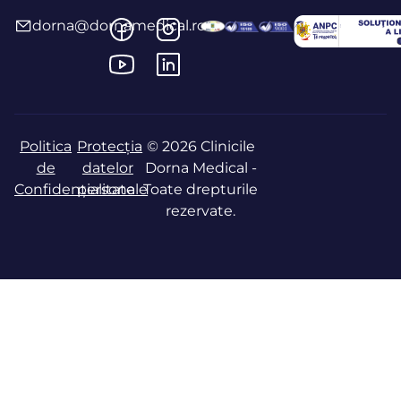
dorna@dornamedical.ro
Politica
Protecția
© 2026 Clinicile
de
datelor
Dorna Medical -
Confidențialitate
personale
Toate drepturile
rezervate.